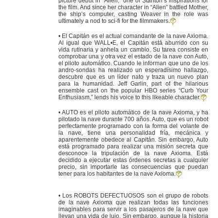
picture debut in “Alien,” one of Stanton’s inspirations for
the film. And since her character in “Alien” battled Mother,
the ship’s computer, casting Weaver in the role was
ultimately a nod to sci-fi for the filmmakers.
• El Capitán es el actual comandante de la nave Axioma.
Al igual que WALL•E, el Capitán está aburrido con su
vida rutinaria y anhela un cambio. Su tarea consiste en
comprobar una y otra vez el estado de la nave con Auto,
el piloto automático. Cuando le informan que uno de los
andro-sondas ha realizado un esperadísimo hallazgo,
descubre que es un líder nato y traza un nuevo plan
para la humanidad. Jeff Garlin, part of the hilarious
ensemble cast on the popular HBO series “Curb Your
Enthusiasm,” lends his voice to this likeable character.
• AUTO es el piloto automático de la nave Axioma, y ha
pilotado la nave durante 700 años. Auto, que es un robot
perfectamente programado con la forma del volante de
la nave, tiene una personalidad fría, mecánica y
aparentemente obedece al Capitán. Sin embargo, Auto
está programado para realizar una misión secreta que
desconoce la tripulación de la nave Axioma. Está
decidido a ejecutar estas órdenes secretas a cualquier
precio, sin importarle las consecuencias que puedan
tener para los habitantes de la nave Axioma.
• Los ROBOTS DEFECTUOSOS son el grupo de robots
de la nave Axioma que realizan todas las funciones
imaginables para servir a los pasajeros de la nave que
llevan una vida de lujo. Sin embargo, aunque la historia