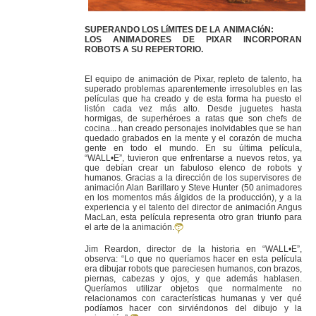
SUPERANDO LOS LíMITES DE LA ANIMACIóN:
LOS ANIMADORES DE PIXAR INCORPORAN
ROBOTS A SU REPERTORIO.
El equipo de animación de Pixar, repleto de talento, ha
superado problemas aparentemente irresolubles en las
películas que ha creado y de esta forma ha puesto el
listón cada vez más alto. Desde juguetes hasta
hormigas, de superhéroes a ratas que son chefs de
cocina... han creado personajes inolvidables que se han
quedado grabados en la mente y el corazón de mucha
gente en todo el mundo. En su última película,
“WALL•E”, tuvieron que enfrentarse a nuevos retos, ya
que debían crear un fabuloso elenco de robots y
humanos. Gracias a la dirección de los supervisores de
animación Alan Barillaro y Steve Hunter (50 animadores
en los momentos más álgidos de la producción), y a la
experiencia y el talento del director de animación Angus
MacLan, esta película representa otro gran triunfo para
el arte de la animación.
Jim Reardon, director de la historia en “WALL•E”,
observa: “Lo que no queríamos hacer en esta película
era dibujar robots que pareciesen humanos, con brazos,
piernas, cabezas y ojos, y que además hablasen.
Queríamos utilizar objetos que normalmente no
relacionamos con características humanas y ver qué
podíamos hacer con sirviéndonos del dibujo y la