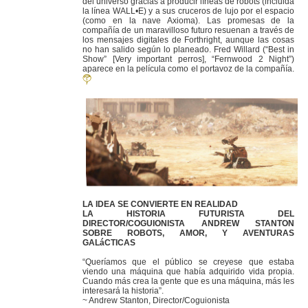
del universo gracias a producir líneas de robots (incluida
la línea WALL•E) y a sus cruceros de lujo por el espacio
(como en la nave Axioma). Las promesas de la
compañía de un maravilloso futuro resuenan a través de
los mensajes digitales de Forthright, aunque las cosas
no han salido según lo planeado. Fred Willard (“Best in
Show” [Very important perros], “Fernwood 2 Night”)
aparece en la película como el portavoz de la compañía.
LA IDEA SE CONVIERTE EN REALIDAD
LA HISTORIA FUTURISTA DEL
DIRECTOR/COGUIONISTA ANDREW STANTON
SOBRE ROBOTS, AMOR, Y AVENTURAS
GALáCTICAS
“Queríamos que el público se creyese que estaba
viendo una máquina que había adquirido vida propia.
Cuando más crea la gente que es una máquina, más les
interesará la historia”.
~ Andrew Stanton, Director/Coguionista