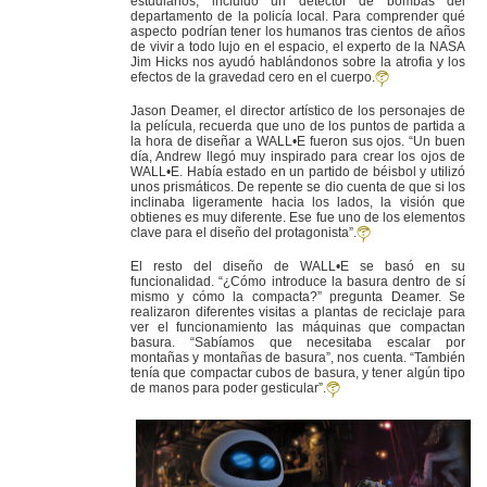
estudiarlos, incluido un detector de bombas del
departamento de la policía local. Para comprender qué
aspecto podrían tener los humanos tras cientos de años
de vivir a todo lujo en el espacio, el experto de la NASA
Jim Hicks nos ayudó hablándonos sobre la atrofia y los
efectos de la gravedad cero en el cuerpo.
Jason Deamer, el director artístico de los personajes de
la película, recuerda que uno de los puntos de partida a
la hora de diseñar a WALL•E fueron sus ojos. “Un buen
día, Andrew llegó muy inspirado para crear los ojos de
WALL•E. Había estado en un partido de béisbol y utilizó
unos prismáticos. De repente se dio cuenta de que si los
inclinaba ligeramente hacia los lados, la visión que
obtienes es muy diferente. Ese fue uno de los elementos
clave para el diseño del protagonista”.
El resto del diseño de WALL•E se basó en su
funcionalidad. “¿Cómo introduce la basura dentro de sí
mismo y cómo la compacta?” pregunta Deamer. Se
realizaron diferentes visitas a plantas de reciclaje para
ver el funcionamiento las máquinas que compactan
basura. “Sabíamos que necesitaba escalar por
montañas y montañas de basura”, nos cuenta. “También
tenía que compactar cubos de basura, y tener algún tipo
de manos para poder gesticular”.