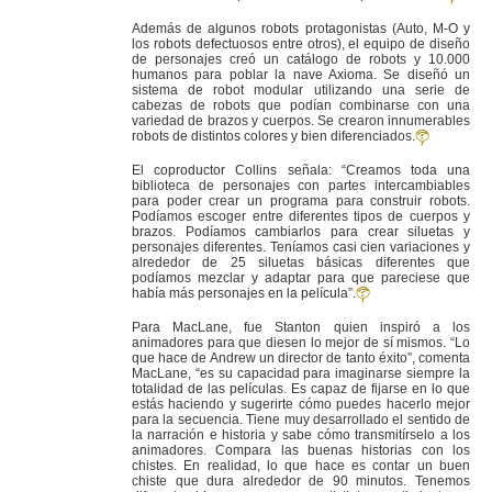
Además de algunos robots protagonistas (Auto, M-O y
los robots defectuosos entre otros), el equipo de diseño
de personajes creó un catálogo de robots y 10.000
humanos para poblar la nave Axioma. Se diseñó un
sistema de robot modular utilizando una serie de
cabezas de robots que podían combinarse con una
variedad de brazos y cuerpos. Se crearon innumerables
robots de distintos colores y bien diferenciados.
El coproductor Collins señala: “Creamos toda una
biblioteca de personajes con partes intercambiables
para poder crear un programa para construir robots.
Podíamos escoger entre diferentes tipos de cuerpos y
brazos. Podíamos cambiarlos para crear siluetas y
personajes diferentes. Teníamos casi cien variaciones y
alrededor de 25 siluetas básicas diferentes que
podíamos mezclar y adaptar para que pareciese que
había más personajes en la película”.
Para MacLane, fue Stanton quien inspiró a los
animadores para que diesen lo mejor de sí mismos. “Lo
que hace de Andrew un director de tanto éxito”, comenta
MacLane, “es su capacidad para imaginarse siempre la
totalidad de las películas. Es capaz de fijarse en lo que
estás haciendo y sugerirte cómo puedes hacerlo mejor
para la secuencia. Tiene muy desarrollado el sentido de
la narración e historia y sabe cómo transmitírselo a los
animadores. Compara las buenas historias con los
chistes. En realidad, lo que hace es contar un buen
chiste que dura alrededor de 90 minutos. Tenemos