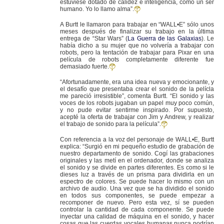
estuviese dotado de calidez e inteligencia, como un ser
humano. Yo lo llamo alma”.
A Burtt le llamaron para trabajar en “WALL•E” sólo unos
meses después de finalizar su trabajo en la última
entrega de “Star Wars” (
La Guerra de las Galaxias
). Le
había dicho a su mujer que no volvería a trabajar con
robots, pero la tentación de trabajar para Pixar en una
película de robots completamente diferente fue
demasiado fuerte.
“Afortunadamente, era una idea nueva y emocionante, y
el desafío que presentaba crear el sonido de la pelícla
me pareció irresistible”, comenta Burtt. “El sonido y las
voces de los robots jugaban un papel muy poco común,
y no pude evitar sentirme inspirado. Por supuesto,
acepté la oferta de trabajar con Jim y Andrew, y realizar
el trabajo de sonido para la película”.
Con referencia a la voz del personaje de WALL•E, Burtt
explica: “Surgió en mi pequeño estudio de grabación de
nuestro departamento de sonido. Cogí las grabaciones
originales y las metí en el ordenador, donde se analiza
el sonido y se divide en partes diferentes. Es como si le
dieses luz a través de un prisma para dividirla en un
espectro de colores. Se puede hacer lo mismo con un
archivo de audio. Una vez que se ha dividido el sonido
en todos sus componentes, se puede empezar a
recomponer de nuevo. Pero esta vez, sí se pueden
controlar la cantidad de cada componente. Se puede
inyectar una calidad de máquina en el sonido, y hacer
cosas que las cuerdas vocales humanas nunca podrían