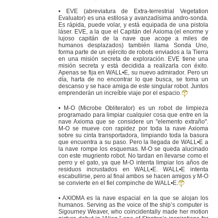
• EVE (abreviatura de Extra-terrestrial Vegetation
Evaluator) es una estilosa y avanzadísima andro-sonda.
Es rápida, puede volar, y está equipada de una pistola
láser. EVE, a la que el Capitán del Axioma (el enorme y
lujoso capitán de la nave que acoge a miles de
humanos desplazados) también llama Sonda Uno,
forma parte de un ejército de robots enviados a la Tierra
en una misión secreta de exploración. EVE tiene una
misión secreta y está decidida a realizarla con éxito.
Apenas se fija en WALL•E, su nuevo admirador. Pero un
día, harta de no encontrar lo que busca, se toma un
descanso y se hace amiga de este singular robot. Juntos
emprenderán un increíble viaje por el espacio.
• M-O (Microbe Obliterator) es un robot de limpieza
programado para limpiar cualquier cosa que entre en la
nave Axioma que se considere un "elemento extraño".
M-O se mueve con rapidez por toda la nave Axioma
sobre su cinta transportadora, limpiando toda la basura
que encuentra a su paso. Pero la llegada de WALL•E a
la nave rompe los esquemas. M-O se queda alucinado
con este mugriento robot. No tardan en llevarse como el
perro y el gato, ya que M-O intenta limpiar los años de
residuos incrustados en WALL•E. WALL•E intenta
escabullirse, pero al final ambos se hacen amigos y M-O
se convierte en el fiel compinche de WALL•E.
• AXIOMA es la nave espacial en la que se alojan los
humanos. Serving as the voice of the ship’s computer is
Sigourney Weaver, who coincidentally made her motion