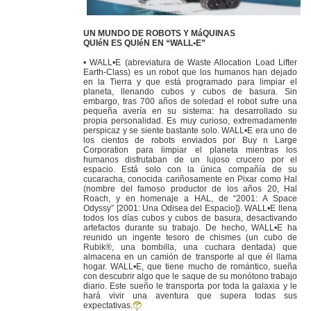
UN MUNDO DE ROBOTS Y MáQUINAS
QUIéN ES QUIéN EN “WALL•E”
• WALL•E (abreviatura de Waste Allocation Load Lifter
Earth-Class) es un robot que los humanos han dejado
en la Tierra y que está programado para limpiar el
planeta, llenando cubos y cubos de basura. Sin
embargo, tras 700 años de soledad el robot sufre una
pequeña avería en su sistema: ha desarrollado su
propia personalidad. Es muy curioso, extremadamente
perspicaz y se siente bastante solo. WALL•E era uno de
los cientos de robots enviados por Buy n Large
Corporation para limpiar el planeta mientras los
humanos disfrutaban de un lujoso crucero por el
espacio. Está solo con la única compañía de su
cucaracha, conocida cariñosamente en Pixar como Hal
(nombre del famoso productor de los años 20, Hal
Roach, y en homenaje a HAL, de “2001: A Space
Odyssy” [2001: Una Odisea del Espacio]). WALL•E llena
todos los días cubos y cubos de basura, desactivando
artefactos durante su trabajo. De hecho, WALL•E ha
reunido un ingente tesoro de chismes (un cubo de
Rubik®, una bombilla, una cuchara dentada) que
almacena en un camión de transporte al que él llama
hogar. WALL•E, que tiene mucho de romántico, sueña
con descubrir algo que le saque de su monótono trabajo
diario. Este sueño le transporta por toda la galaxia y le
hará vivir una aventura que supera todas sus
expectativas.