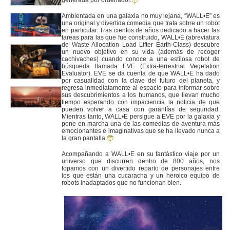
generada por ordenador.
Ambientada en una galaxia no muy lejana, “WALL•E” es
una original y divertida comedia que trata sobre un robot
en particular. Tras cientos de años dedicado a hacer las
tareas para las que fue construido, WALL•E (abreviatura
de Waste Allocation Load Lifter Earth-Class) descubre
un nuevo objetivo en su vida (además de recoger
cachivaches) cuando conoce a una estilosa robot de
búsqueda llamada EVE (Extra-terrestrial Vegetation
Evaluator). EVE se da cuenta de que WALL•E ha dado
por casualidad con la clave del futuro del planeta, y
regresa inmediatamente al espacio para informar sobre
sus descubrimientos a los humanos, que llevan mucho
tiempo esperando con impaciencia la noticia de que
pueden volver a casa con garantías de seguridad.
Mientras tanto, WALL•E persigue a EVE por la galaxia y
pone en marcha una de las comedias de aventura más
emocionantes e imaginativas que se ha llevado nunca a
la gran pantalla.
Acompañando a WALL•E en su fantástico viaje por un
universo que discurren dentro de 800 años, nos
topamos con un divertido reparto de personajes entre
los que están una cucaracha y un heroico equipo de
robots inadaptados que no funcionan bien.