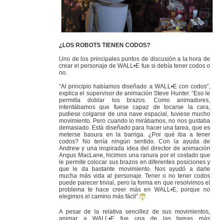
¿LOS ROBOTS TIENEN CODOS?
Uno de los principales puntos de discusión a la hora de
crear el personaje de WALL•E fue si debía tener codos o
no.
“Al principio habíamos diseñado a WALL•E con codos”,
explica el supervisor de animación Steve Hunter. “Eso le
permitía doblar los brazos. Como animadores,
intentábamos que fuese capaz de tocarse la cara,
pudiese colgarse de una nave espacial, tuviese mucho
movimiento. Pero cuando lo mirábamos, no nos gustaba
demasiado. Está diseñado para hacer una tarea, que es
meterse basura en la barriga. ¿Por qué iba a tener
codos? No tenía ningún sentido. Con la ayuda de
Andrew y una inspirada idea del director de animación
Angus MacLane, hicimos una ranura por el costado que
le permite colocar sus brazos en diferentes posiciones y
que le da bastante movimiento. Nos ayudó a darle
mucha más vida al personaje. Tener o no tener codos
puede parecer trivial, pero la forma en que resolvimos el
problema te hace creer más en WALL•E, porque no
elegimos el camino más fácil”.
A pesar de la relativa sencillez de sus movimientos,
animar a WALL•E fue una de las tareas más