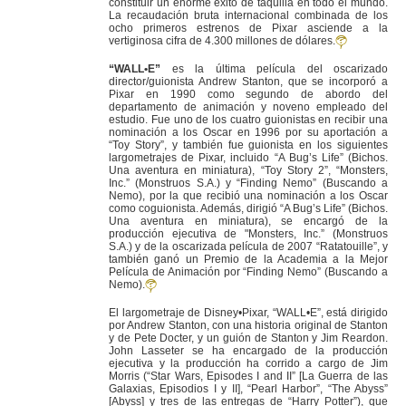
constituir un enorme éxito de taquilla en todo el mundo.
La recaudación bruta internacional combinada de los
ocho primeros estrenos de Pixar asciende a la
vertiginosa cifra de 4.300 millones de dólares.
“WALL•E”
es la última película del oscarizado
director/guionista Andrew Stanton, que se incorporó a
Pixar en 1990 como segundo de abordo del
departamento de animación y noveno empleado del
estudio. Fue uno de los cuatro guionistas en recibir una
nominación a los Oscar en 1996 por su aportación a
“Toy Story”, y también fue guionista en los siguientes
largometrajes de Pixar, incluido “A Bug’s Life” (Bichos.
Una aventura en miniatura), “Toy Story 2”, “Monsters,
Inc.” (Monstruos S.A.) y “Finding Nemo” (Buscando a
Nemo), por la que recibió una nominación a los Oscar
como coguionista. Además, dirigió “A Bug’s Life” (Bichos.
Una aventura en miniatura), se encargó de la
producción ejecutiva de "Monsters, Inc.” (Monstruos
S.A.) y de la oscarizada película de 2007 “Ratatouille”, y
también ganó un Premio de la Academia a la Mejor
Película de Animación por “Finding Nemo” (Buscando a
Nemo).
El largometraje de Disney•Pixar, “WALL•E”, está dirigido
por Andrew Stanton, con una historia original de Stanton
y de Pete Docter, y un guión de Stanton y Jim Reardon.
John Lasseter se ha encargado de la producción
ejecutiva y la producción ha corrido a cargo de Jim
Morris (“Star Wars, Episodes I and II” [La Guerra de las
Galaxias, Episodios I y II], “Pearl Harbor”, “The Abyss”
[Abyss] y tres de las entregas de “Harry Potter”), que