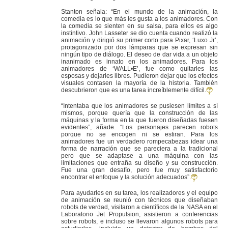
Stanton señala: “En el mundo de la animación, la
comedia es lo que más les gusta a los animadores. Con
la comedia se sienten en su salsa, para ellos es algo
instintivo. John Lasseter se dio cuenta cuando realizó la
animación y dirigió su primer corto para Pixar, ‘Luxo Jr’,
protagonizado por dos lámparas que se expresan sin
ningún tipo de diálogo. El deseo de dar vida a un objeto
inanimado es innato en los animadores. Para los
animadores de ‘WALL•E’, fue como quitarles las
esposas y dejarles libres. Pudieron dejar que los efectos
visuales contasen la mayoría de la historia. También
descubrieron que es una tarea increíblemente difícil.
“Intentaba que los animadores se pusiesen límites a sí
mismos, porque quería que la construcción de las
máquinas y la forma en la que fueron diseñadas fuesen
evidentes”, añade. “Los personajes parecen robots
porque no se encogen ni se estiran. Para los
animadores fue un verdadero rompecabezas idear una
forma de narración que se pareciera a la tradicional
pero que se adaptase a una máquina con las
limitaciones que entraña su diseño y su construcción.
Fue una gran desafío, pero fue muy satisfactorio
encontrar el enfoque y la solución adecuados”.
Para ayudarles en su tarea, los realizadores y el equipo
de animación se reunió con técnicos que diseñaban
robots de verdad, visitaron a científicos de la NASA en el
Laboratorio Jet Propulsion, asistieron a conferencias
sobre robots, e incluso se llevaron algunos robots para