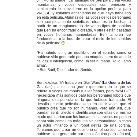
Jim Morris añade: “La habilidad de Ben para crear voces
mundanas y voces especiales con emoción y
sentimiento le convirtieron en la opción perfecta para
WALL•E, y estamos encantados de que haya trabajado
en esta película. Algunas de las voces de los personajes
son completamente sintéticas, otras están hechas a
partir de un conglomerado de varios tipos de sonidos
que Ben ha encontrado o creado, y otras están basadas
en voces humanas manipuladas. Ben también fue
fundamental a la hora de crear el resto de los sonidos
de la película”.
“Ha habido un gran equilibrio en el sonido, como si
hubiese sido generado por una máquina pero dotado de
calidez e inteligencia, como un ser humano. Yo lo llamo
alma”.
~ Ben Burtt, Diseñador de Sonido
Burtt explica: “Mi trabajo en ‘Star Wars’ (
La Guerra de las
Galaxias
) me dio una gran experiencia en lo que se
refiere a voces de robots y alienígenas, pero ‘WALL•E’
necesitaba más sonidos para los personajes robots que
ninguna otra película en la que hubiese trabajado. El
desafío de esta película estaba en crear voces que el
público crea que no son humanas. Pero aún así, que
puedan sentir afecto e identificarse con ellas del mismo
modo que harían con los humanos. Las voces no podían
sonar sólo como una máquina sin personalidad, o como
un actor imitando a un robot detrás de una cortina.
Teníamos que crear un equilibrio en el sonido, como si
hubiese sido generado por una máquina pero aún así,