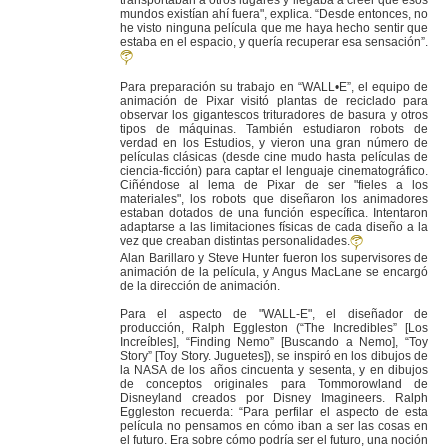
mundos existían ahí fuera", explica. “Desde entonces, no
he visto ninguna película que me haya hecho sentir que
estaba en el espacio, y quería recuperar esa sensación”.
Para preparación su trabajo en “WALL•E”, el equipo de
animación de Pixar visitó plantas de reciclado para
observar los gigantescos trituradores de basura y otros
tipos de máquinas. También estudiaron robots de
verdad en los Estudios, y vieron una gran número de
películas clásicas (desde cine mudo hasta películas de
ciencia-ficción) para captar el lenguaje cinematográfico.
Ciñéndose al lema de Pixar de ser "fieles a los
materiales", los robots que diseñaron los animadores
estaban dotados de una función específica. Intentaron
adaptarse a las limitaciones físicas de cada diseño a la
vez que creaban distintas personalidades.
Alan Barillaro y Steve Hunter fueron los supervisores de
animación de la película, y Angus MacLane se encargó
de la dirección de animación.
Para el aspecto de "WALL-E", el diseñador de
producción, Ralph Eggleston (“The Incredibles” [Los
Increíbles], “Finding Nemo” [Buscando a Nemo], “Toy
Story” [Toy Story. Juguetes]), se inspiró en los dibujos de
la NASA de los años cincuenta y sesenta, y en dibujos
de conceptos originales para Tommorowland de
Disneyland creados por Disney Imagineers. Ralph
Eggleston recuerda: “Para perfilar el aspecto de esta
película no pensamos en cómo iban a ser las cosas en
el futuro. Era sobre cómo podría ser el futuro, una noción