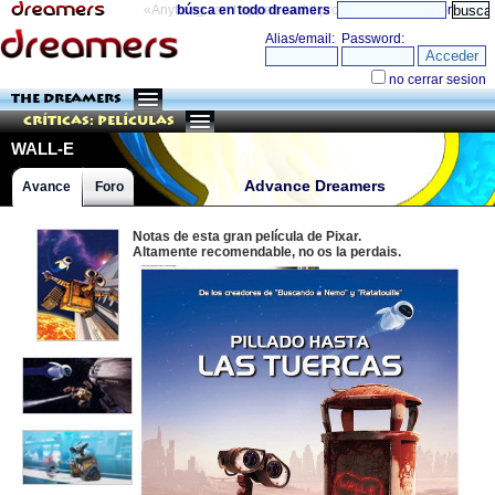
«Anything can happen and it probably will»
búsca en todo dreamers
directorio
THE DREAMERS
Críticas: Películas
WALL-E
Advance Dreamers
Avance
Foro
Notas de esta gran película de Pixar.
Altamente recomendable, no os la perdais.