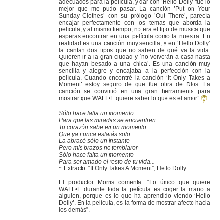
adecuados para la película, y dar con ’Hello Dolly’ fue lo
mejor que me pudo pasar. La canción ’Put on Your
Sunday Clothes’ con su prólogo ’Out There’, parecía
encajar perfectamente con los temas que aborda la
película, y al mismo tiempo, no era el tipo de música que
esperas encontrar en una película como la nuestra. En
realidad es una canción muy sencilla, y en ‘Hello Dolly’
la cantan dos tipos que no saben de qué va la vida.
Quieren ir a la gran ciudad y ´no volverán a casa hasta
que hayan besado a una chica’. Es una canción muy
sencilla y alegre y encajaba a la perfección con la
película. Cuando encontré la canción ‘It Only Takes a
Moment’ estoy seguro de que fue obra de Dios. La
canción se convirtió en una gran herramienta para
mostrar que WALL•E quiere saber lo que es el amor”.
Sólo hace falta un momento
Para que las miradas se encuentren
Tu corazón sabe en un momento
Que ya nunca estarás solo
La abracé sólo un instante
Pero mis brazos no temblaron
Sólo hace falta un momento
Para ser amado el resto de tu vida...
~ Extracto: “It Only Takes A Moment”, Hello Dolly
El productor Morris comenta: “Lo único que quiere
WALL•E durante toda la película es coger la mano a
alguien, porque es lo que ha aprendido viendo ‘Hello
Dolly’. En la película, es la forma de mostrar afecto hacia
los demás”.