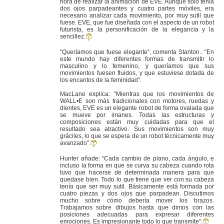
hora de realizar la animación de EVE. Aunque sólo tenía
dos ojos parpadeantes y cuatro partes móviles, era
necesario analizar cada movimiento, por muy sutil que
fuese. EVE, que fue diseñada con el aspecto de un robot
futurista, es la personificación de la elegancia y la
sencillez.
“Queríamos que fuese elegante”, comenta Stanton.. “En
este mundo hay diferentes formas de transmitir lo
masculino y lo femenino, y queríamos que sus
movimientos fuesen fluidos, y que estuviese dotada de
los encantos de la feminidad”.
MacLane explica: “Mientras que los movimientos de
WALL•E son más tradicionales con motores, ruedas y
dientes, EVE es un elegante robot de forma ovalada que
se mueve por imanes. Todas las estructuras y
composiciones están muy cuidadas para que el
resultado sea atractivo. Sus movimientos son muy
gráciles, lo que se espera de un robot técnicamente muy
avanzado”.
Hunter añade: “Cada cambio de plano, cada ángulo, e
incluso la forma en que se curva su cabeza cuando rota
tuvo que hacerse de determinada manera para que
quedase bien. Todo lo que tiene que ver con su cabeza
tenía que ser muy sutil. Básicamente está formada por
cuatro piezas y dos ojos que parpadean. Discutimos
mucho sobre cómo debería mover los brazos.
Trabajamos sobre dibujos hasta que dimos con las
posiciones adecuadas para expresar diferentes
emociones. Es impresionante todo lo que transmite”.