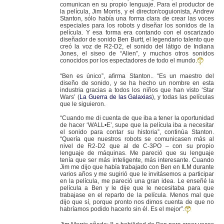
comunican en su propio lenguaje. Para el productor de
la película, Jim Morris, y el director/coguionista, Andrew
Stanton, sólo había una forma clara de crear las voces
especiales para los robots y diseñar los sonidos de la
película. Y esa forma era contando con el oscarizado
diseñador de sonido Ben Burtt, el legendario talento que
creó la voz de R2-D2, el sonido del látigo de Indiana
Jones, el siseo de “Alien”, y muchos otros sonidos
conocidos por los espectadores de todo el mundo.
“Ben es único”, afirma Stanton.. “Es un maestro del
diseño de sonido, y se ha hecho un nombre en esta
industria gracias a todos los niños que han visto ‘Star
Wars’ (
La Guerra de las Galaxias
), y todas las películas
que le siguieron.
“Cuando me di cuenta de que iba a tener la oportunidad
de hacer ‘WALL•E’, supe que la película iba a necesitar
el sonido para contar su historia”, continúa Stanton.
“Quería que nuestros robots se comunicasen más al
nivel de R2-D2 que al de C-3PO – con su propio
lenguaje de máquinas. Me pareció que su lenguaje
tenía que ser más inteligente, más interesante. Cuando
Jim me dijo que había trabajado con Ben en ILM durante
varios años y me sugirió que le invitásemos a participar
en la película, me pareció una gran idea. Le enseñé la
película a Ben y le dije que le necesitaba para que
trabajase en el reparto de la película. Menos mal que
dijo que sí, porque pronto nos dimos cuenta de que no
habríamos podido hacerlo sin él. Es el mejor”.