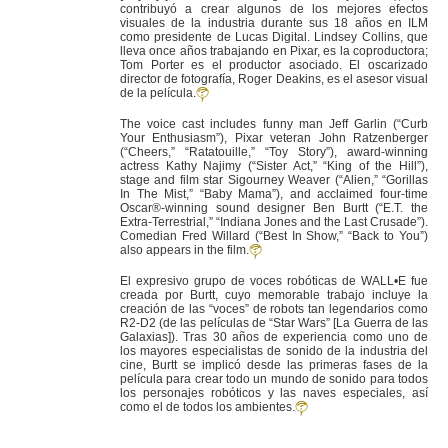
contribuyó a crear algunos de los mejores efectos
visuales de la industria durante sus 18 años en ILM
como presidente de Lucas Digital. Lindsey Collins, que
lleva once años trabajando en Pixar, es la coproductora;
Tom Porter es el productor asociado. El oscarizado
director de fotografía, Roger Deakins, es el asesor visual
de la película.
The voice cast includes funny man Jeff Garlin (“Curb
Your Enthusiasm”), Pixar veteran John Ratzenberger
(“Cheers,” “Ratatouille,” “Toy Story”), award-winning
actress Kathy Najimy (“Sister Act,” “King of the Hill”),
stage and film star Sigourney Weaver (“Alien,” “Gorillas
In The Mist,” “Baby Mama”), and acclaimed four-time
Oscar®-winning sound designer Ben Burtt (“E.T. the
Extra-Terrestrial,” “Indiana Jones and the Last Crusade”).
Comedian Fred Willard (“Best In Show,” “Back to You”)
also appears in the film.
El expresivo grupo de voces robóticas de WALL•E fue
creada por Burtt, cuyo memorable trabajo incluye la
creación de las “voces” de robots tan legendarios como
R2-D2 (de las películas de “Star Wars” [La Guerra de las
Galaxias]). Tras 30 años de experiencia como uno de
los mayores especialistas de sonido de la industria del
cine, Burtt se implicó desde las primeras fases de la
película para crear todo un mundo de sonido para todos
los personajes robóticos y las naves especiales, así
como el de todos los ambientes.