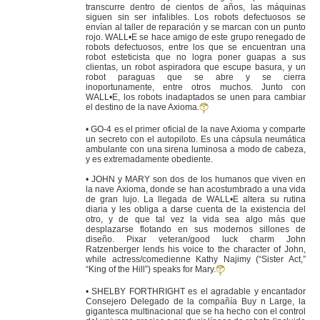
transcurre dentro de cientos de años, las máquinas
siguen sin ser infalibles. Los robots defectuosos se
envían al taller de reparación y se marcan con un punto
rojo. WALL•E se hace amigo de este grupo renegado de
robots defectuosos, entre los que se encuentran una
robot esteticista que no logra poner guapas a sus
clientas, un robot aspiradora que escupe basura, y un
robot paraguas que se abre y se cierra
inoportunamente, entre otros muchos. Junto con
WALL•E, los robots inadaptados se unen para cambiar
el destino de la nave Axioma.
• GO-4 es el primer oficial de la nave Axioma y comparte
un secreto con el autopiloto. Es una cápsula neumática
ambulante con una sirena luminosa a modo de cabeza,
y es extremadamente obediente.
• JOHN y MARY son dos de los humanos que viven en
la nave Axioma, donde se han acostumbrado a una vida
de gran lujo. La llegada de WALL•E altera su rutina
diaria y les obliga a darse cuenta de la existencia del
otro, y de que tal vez la vida sea algo más que
desplazarse flotando en sus modernos sillones de
diseño. Pixar veteran/good luck charm John
Ratzenberger lends his voice to the character of John,
while actress/comedienne Kathy Najimy (“Sister Act,”
“King of the Hill”) speaks for Mary.
• SHELBY FORTHRIGHT es el agradable y encantador
Consejero Delegado de la compañía Buy n Large, la
gigantesca multinacional que se ha hecho con el control