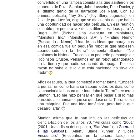
convertido en una famosa comida a la que asistieron los
pioneros de Pixar Stanton, John Lasseter, Pete Docter, y
el difunto genio de la narración Joe Ranft. Con su
primera película, “Toy Story” (Toy Story. Juguetes), en
fase de producción, el grupo se dio cuenta de que había
una oportunidad de hacer otra película. En esa reunión
se habló por primera vez de las diferentes ideas para “A
Bug’s Life” (Bichos. Una aventura en miniatura),
“Monsters, Inc.” (Monstruos S.A) y “Finding Nemo”
(Buscando a Nemo). “Una de las ideas que barajamos
en esa comida fue un pequeño robot al que hubiesen
abandonado en la Tierra”, comenta Stanton.. “No
teníamos la historia. Era como un pequeño personaje de
Robinson Crusoe. Pensamos en un robot abandonado
en la tierra y que nadie se acordó de apagar. Por esa
razón no sabe que lo que está haciendo no sirve de
nada”.
Años después, la idea comenzó a tomar forma. “Empecé
a pensar en cómo haría su trabajo todos los días, cómo
compactaría la basura que inundaba la Tierra”, recuerda
Stanton. “Eso me hizo pensar en qué pasaría si lo más
parecido a lo humano que se quedase en la Tierra fuese
una máquina. Fue una idea fantástica, pero había que
desarrollarla”.
Stanton afirma que le han influido las películas de
ciencia-ficción de los años 70. “Películas como ‘2001’
(2001. Una odisea del espacio), ‘Star Wars’ (
La Guerra d
e las Galaxias
), ‘Alien’, ‘Blade Runner’ y ‘Close
Encounters’ (Encuentros en la tercera fase) me
transportaban a otros lugares y llegaba a creer que esos