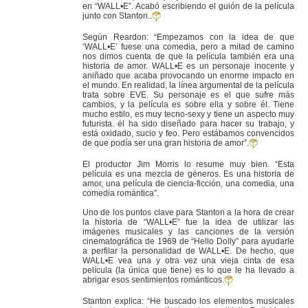
en “WALL•E”. Acabó escribiendo el guión de la película
junto con Stanton..
Según Reardon: “Empezamos con la idea de que
‘WALL•E’ fuese una comedia, pero a mitad de camino
nos dimos cuenta de que la película también era una
historia de amor. WALL•E es un personaje inocente y
aniñado que acaba provocando un enorme impacto en
el mundo. En realidad, la línea argumental de la película
trata sobre EVE. Su personaje es el que sufre más
cambios, y la película es sobre ella y sobre él. Tiene
mucho estilo, es muy tecno-sexy y tiene un aspecto muy
futurista. él ha sido diseñado para hacer su trabajo, y
está oxidado, sucio y feo. Pero estábamos convencidos
de que podía ser una gran historia de amor”.
El productor Jim Morris lo resume muy bien. “Esta
película es una mezcla de géneros. Es una historia de
amor, una película de ciencia-ficción, una comedia, una
comedia romántica”.
Uno de los puntos clave para Stanton a la hora de crear
la historia de “WALL•E” fue la idea de utilizar las
imágenes musicales y las canciones de la versión
cinematográfica de 1969 de “Hello Dolly” para ayudarle
a perfilar la personalidad de WALL•E. De hecho, que
WALL•E vea una y otra vez una vieja cinta de esa
película (la única que tiene) es lo que le ha llevado a
abrigar esos sentimientos románticos.
Stanton explica: “He buscado los elementos musicales