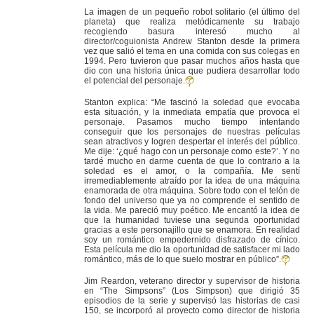
La imagen de un pequeño robot solitario (el último del
planeta) que realiza metódicamente su trabajo
recogiendo basura interesó mucho al
director/coguionista Andrew Stanton desde la primera
vez que salió el tema en una comida con sus colegas en
1994. Pero tuvieron que pasar muchos años hasta que
dio con una historia única que pudiera desarrollar todo
el potencial del personaje.
Stanton explica: “Me fascinó la soledad que evocaba
esta situación, y la inmediata empatía que provoca el
personaje. Pasamos mucho tiempo intentando
conseguir que los personajes de nuestras películas
sean atractivos y logren despertar el interés del público.
Me dije: ‘¿qué hago con un personaje como este?’. Y no
tardé mucho en darme cuenta de que lo contrario a la
soledad es el amor, o la compañía. Me sentí
irremediablemente atraído por la idea de una máquina
enamorada de otra máquina. Sobre todo con el telón de
fondo del universo que ya no comprende el sentido de
la vida. Me pareció muy poético. Me encantó la idea de
que la humanidad tuviese una segunda oportunidad
gracias a este personajillo que se enamora. En realidad
soy un romántico empedernido disfrazado de cínico.
Esta película me dio la oportunidad de satisfacer mi lado
romántico, más de lo que suelo mostrar en público”.
Jim Reardon, veterano director y supervisor de historia
en “The Simpsons” (Los Simpson) que dirigió 35
episodios de la serie y supervisó las historias de casi
150, se incorporó al proyecto como director de historia