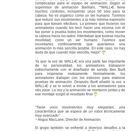
complicadas para el equipo de animación. Según el
supervisor de animación Barillaro, "“WALL•E tiene
muchos controles, incluyendo unos 50 sólo para la
cabeza. No es orgánico como un ser humano. Tuvimos
que reducir sus movimientos a la más mínima expresión
para que fuesen efectivos. Lo primero que hicieron los
animadores cuando les tocó hacer una escena con él
fue poner a prueba todos los movimientos, como mover
la cabeza hacia los lados. Intentaban que tuviese mucha
movilidad, como un ser humano. Tuvimos que
recordarles continuamente que queríamos una
animación lo más sencilla posible. En este caso, no hay
duda de que cuando más sencilla, mejor”.
Ya que la voz de WALL•E era una parte tan importante
de su personalidad, los animadores trabajaron
estrechamente con el diseñador de sonido Ben Burtt
para inspirarse mutuamente. Normalmente, los
animadores trabajan con los esbozos para elaborar
pruebas de animación. Después Burtt añadió la voz a
WALL•E y se lo volvió a enviar a los animadores para
otro pase. La voz y la animación se montaron juntas y de
ese montaje surgió el resultado final.
“Tiene unos movimientos muy elegantes, una
característica que se espera de un robot técnicamente
muy avanzado”.
~ Angus MacLane, Director de Animación
El grupo también se enfrentó a diversos desafíos a la