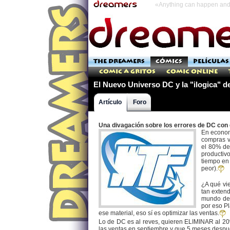
«Anything can happen and 
THE DREAMERS
CÓMICS
PELÍCULAS
Comic a Gritos
Comic Online
El Nuevo Universo DC y la "ilogica" 
Artículo
Foro
Una divagación sobre los errores de DC con
En econom
compras v
el 80% de
productivo
tiempo en 
peor).
¿A qué vi
tan extend
mundo de l
por eso Pl
ese material, eso sí es optimizar las ventas.
Lo de DC es al reves, quieren ELIMINAR al 20%
las ventas en septiembre y que 5 meses despu