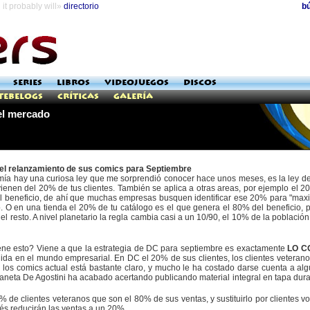
it probably will»
directorio
b
SERIES
LIBROS
VIDEOJUEGOS
DISCOS
Tebelogs
Críticas
Galería
del mercado
 el relanzamiento de sus comics para Septiembre
ía hay una curiosa ley que me sorprendió conocer hace unos meses, es la ley del
ienen del 20% de tus clientes. También se aplica a otras areas, por ejemplo e
l beneficio, de ahí que muchas empresas busquen identificar ese 20% para "maxim
. O en una tienda el 20% de tu catálogo es el que genera el 80% del beneficio, p
el resto. A nivel planetario la regla cambia casi a un 10/90, el 10% de la población
ene esto? Viene a que la estrategia de DC para septiembre es exactamente
LO C
ida en el mundo empresarial. En DC el 20% de sus clientes, los clientes veterano
os comics actual está bastante claro, y mucho le ha costado darse cuenta a algun
aneta De Agostini ha acabado acertando publicando material integral en tapa dura
 de clientes veteranos que son el 80% de sus ventas, y sustituirlo por clientes v
és reducirán las ventas a un 20%.