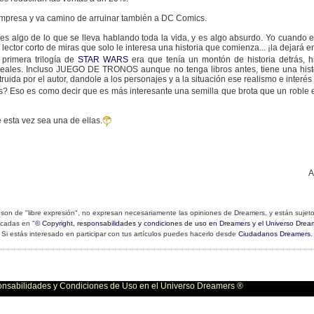
empresa y va camino de arruinar también a DC Comics.
, es algo de lo que se lleva hablando toda la vida, y es algo absurdo. Yo cuando
s! El lector corto de miras que solo le interesa una historia que comienza... ¡la deja
 primera trilogía de
STAR WARS
era que tenía un montón de historia detrás, h
eales. Incluso JUEGO DE TRONOS aunque no tenga libros antes, tiene una hist
ida por el autor, dandole a los personajes y a la situación ese realismo e interés 
es? Eso es como decir que es más interesante una semilla que brota que un roble
esta vez sea una de ellas.
A
son de "libre expresión", no expresan necesariamente las opiniones de Dreamers, y están sujeto
icadas en "
© Copyright, responsabilidades y condiciones de uso en Dreamers y el Universo Drea
Si estás interesado en participar con tus artículos puedes hacerlo desde
Ciudadanos Dreamers
.
bilidades y Condiciones de Uso en el Universo Dreamers ®