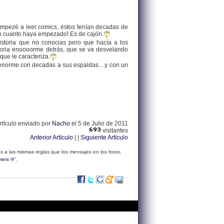
 empezé a leer comics, éstos tenían decadas de
rá en cuanto haya empezado! Es de cajón.
istoria que no conocias pero que hacía a los
oria enoooorme detrás, que se va desvelando
que le caracteriza.
 enorme con decadas a sus espaldas... y con un
rtículo enviado por
Nacho
el 5 de Julio de 2011
visitantes
Anterior Artículo
| |
Siguiente Artículo
s a las mismas reglas que los mensajes en los foros,
mers ®
".