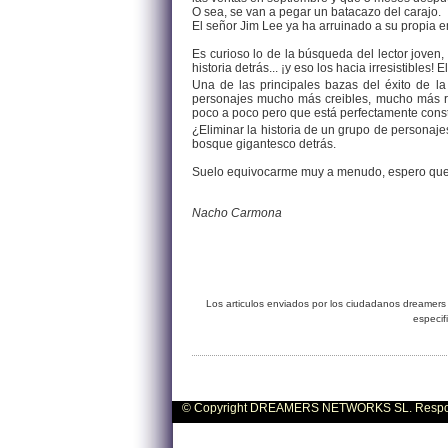
O sea, se van a pegar un batacazo del carajo.
El señor Jim Lee ya ha arruinado a su propia 
Es curioso lo de la búsqueda del lector joven
historia detrás... ¡y eso los hacia irresistible
Una de las principales bazas del éxito de la
personajes mucho más creibles, mucho más r
poco a poco pero que está perfectamente constru
¿Eliminar la historia de un grupo de personaj
bosque gigantesco detrás.
Suelo equivocarme muy a menudo, espero que 
Nacho Carmona
Los articulos enviados por los ciudadanos dreamers 
especif
© Copyright DREAMERS NETWORKS SL. Responsa