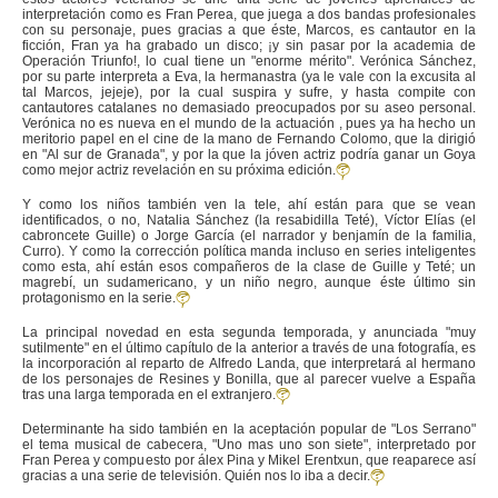
interpretación como es Fran Perea, que juega a dos bandas profesionales
con su personaje, pues gracias a que éste, Marcos, es cantautor en la
ficción, Fran ya ha grabado un disco; ¡y sin pasar por la academia de
Operación Triunfo!, lo cual tiene un "enorme mérito". Verónica Sánchez,
por su parte interpreta a Eva, la hermanastra (ya le vale con la excusita al
tal Marcos, jejeje), por la cual suspira y sufre, y hasta compite con
cantautores catalanes no demasiado preocupados por su aseo personal.
Verónica no es nueva en el mundo de la actuación , pues ya ha hecho un
meritorio papel en el cine de la mano de Fernando Colomo, que la dirigió
en "Al sur de Granada", y por la que la jóven actriz podría ganar un Goya
como mejor actriz revelación en su próxima edición.
Y como los niños también ven la tele, ahí están para que se vean
identificados, o no, Natalia Sánchez (la resabidilla Teté), Víctor Elías (el
cabroncete Guille) o Jorge García (el narrador y benjamín de la familia,
Curro). Y como la corrección política manda incluso en series inteligentes
como esta, ahí están esos compañeros de la clase de Guille y Teté; un
magrebí, un sudamericano, y un niño negro, aunque éste último sin
protagonismo en la serie.
La principal novedad en esta segunda temporada, y anunciada "muy
sutilmente" en el último capítulo de la anterior a través de una fotografía, es
la incorporación al reparto de Alfredo Landa, que interpretará al hermano
de los personajes de Resines y Bonilla, que al parecer vuelve a España
tras una larga temporada en el extranjero.
Determinante ha sido también en la aceptación popular de "Los Serrano"
el tema musical de cabecera, "Uno mas uno son siete", interpretado por
Fran Perea y compuesto por álex Pina y Mikel Erentxun, que reaparece así
gracias a una serie de televisión. Quién nos lo iba a decir.