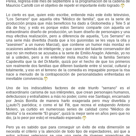
Perea, regresa este mes de septiembre a la programación de la cadena de
Mauricio Carlotti con el objetivo de repetir el importante éxito logrado.
Lo cierto es que, quien esto escribe, entiende más este éxito televisivo,
"Los Serrano" que aquella otra "Médico de familia", que es la serie de
producción propia que más beneficios ha dado a Globomedia y Tele 5 al
día de hoy; y esto es porque estos Serrano comparte con aquella un
extraordinario diseño de producción, un buen diseño de personajes y una
muy efectiva realización, pero a diferencia de aquella, "Los Serrano" es
una serie más divertida (hasta que a los guionistas se les vaya la olla y
"asesinen" a un nuevo Marcial), que contiene un humor más mordaz en
ocasiones además de inteligente, y que carece del talante conservador del
que no sin motivos se acusaba a la serie de Emilio Aragón. Además, yo no
sé a ustedes, pero a mi entender mola mucho más la familia Serrano
Capdevilla que la del Dr.Martín, quizá por el hecho de que los primeros
son realmente dos familias que difieren bastante entre sí social, cultural y
totalmente, y eso en el terreno de la comedia es impagable porque la risa
nace a menudo de la contraposición de personalidades enfrentadas en
inevitable convivencia.
Uno de los indiscutibles factores de este triunfo "serrano" es el
extraordinario carisma de sus intérpretes, que crean personajes humanos,
defectuosos y entrañables a más no poder, como ese Santiago, encarnado
por Jesús Bonilla de manera harto exagerada pero muy divertida y
(¿auto?) paródica; o como el tal Fiti, que recrea el estupendo Antonio
Molero, ya curtido en numerosas series de calidad como "Médico de
familia" o la excelente "El grupo", quizá la mejor serie en años pero que no
dio, (a lo peor por esto) el resultado esperado.
Pero ya es sabido que para conseguir un éxito de esta dimensión se
necesita el criterio y la atención de todo tipo de espectadores, así que a
estos actores veteranos se une una serie de jóvenes aprendices de