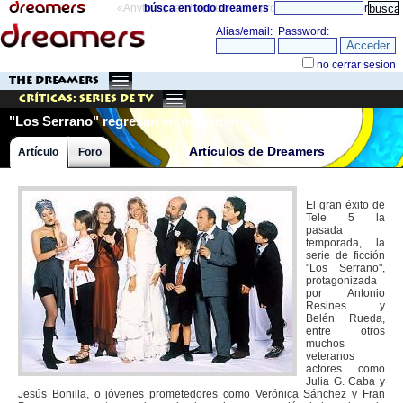
«Anything can happen and it probably will»
búsca en todo dreamers
directorio
THE DREAMERS
Críticas: Series de TV
"Los Serrano" regresan en noviembre
Artículos de Dreamers
Artículo
Foro
El gran éxito de
Tele 5 la
pasada
temporada, la
serie de ficción
"Los Serrano",
protagonizada
por Antonio
Resines y
Belén Rueda,
entre otros
muchos
veteranos
actores como
Julia G. Caba y
Jesús Bonilla, o jóvenes prometedores como Verónica Sánchez y Fran