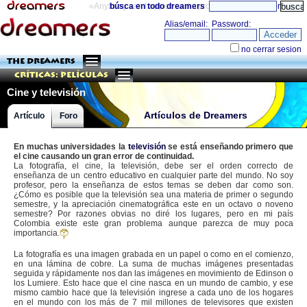
«Anything can happen and it probably will»
búsca en todo dreamers
directorio
THE DREAMERS
Críticas: Películas
Cine y televisión
Artículos de Dreamers
Artículo
Foro
En muchas universidades la
televisión
se está enseñando primero que
el cine causando un gran error de continuidad.
La fotografía, el cine, la televisión, debe ser el orden correcto de
enseñanza de un centro educativo en cualquier parte del mundo. No soy
profesor, pero la enseñanza de estos temas se deben dar como son.
¿Cómo es posible que la televisión sea una materia de primer o segundo
semestre, y la apreciación cinematográfica este en un octavo o noveno
semestre? Por razones obvias no diré los lugares, pero en mi país
Colombia existe este gran problema aunque parezca de muy poca
importancia.
La fotografía es una imagen grabada en un papel o como en el comienzo,
en una lámina de cobre. La suma de muchas imágenes presentadas
seguida y rápidamente nos dan las imágenes en movimiento de Edinson o
los Lumiere. Esto hace que el cine nasca en un mundo de cambio, y ese
mismo cambio hace que la televisión ingrese a cada uno de los hogares
en el mundo con los más de 7 mil millones de televisores que existen