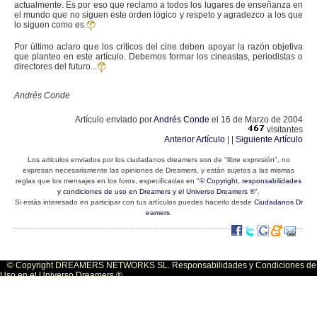
actualmente. Es por eso que reclamo a todos los lugares de enseñanza en
el mundo que no siguen este orden lógico y respeto y agradezco a los que
lo siguen como es.
Por último aclaro que los críticos del cine deben apoyar la razón objetiva
que planteo en este artículo. Debemos formar los cineastas, periodistas o
directores del futuro...
Andrés Conde
Artículo enviado por
Andrés Conde
el 16 de Marzo de 2004
visitantes
Anterior Artículo
| |
Siguiente Artículo
Los articulos enviados por los ciudadanos dreamers son de "libre expresión", no
expresan necesariamente las opiniones de Dreamers, y están sujetos a las mismas
reglas que los mensajes en los foros, especificadas en "
© Copyright, responsabilidades
y condiciones de uso en Dreamers y el Universo Dreamers ®
".
Si estás interesado en participar con tus artículos puedes hacerlo desde
Ciudadanos Dr
eamers
.
© Copyright DREAMERS NETWORKS SL. Responsabilidades y Condiciones de
Uso en el Universo Dreamers ®