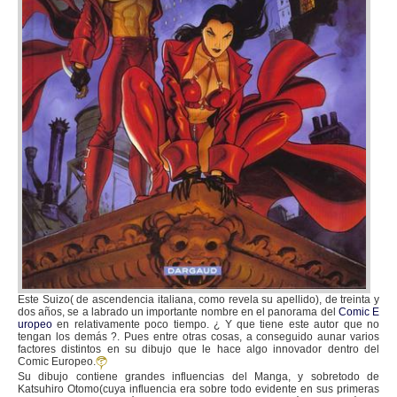
Este Suizo( de ascendencia italiana, como revela su apellido), de treinta y
dos años, se a labrado un importante nombre en el panorama del
Comic E
uropeo
en relativamente poco tiempo. ¿ Y que tiene este autor que no
tengan los demás ?. Pues entre otras cosas, a conseguido aunar varios
factores distintos en su dibujo que le hace algo innovador dentro del
Comic Europeo.
Su dibujo contiene grandes influencias del Manga, y sobretodo de
Katsuhiro Otomo(cuya influencia era sobre todo evidente en sus primeras