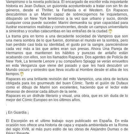
Vampirismo o la novela policíaca. El encargado de escribir esta inquietante
historia es Jean Dufaux, un guionista acostumbrado a tratar con sin fin de
géneros, desde el Thriller, la Fantasía o el Western. En Rapaces
descubrimos a un Marini capaz de sobrecogernos he inquietarnos,
dibujando un New York tenebroso a la vez que urbano y sucio, donde
cualquier cosa puede suceder. Marini demuestra su gran capacidad para
ilustrar escenarios realistas y convincentes, desde un campus universitario
a siniestras y ocultas catacumbas en las entrañas de la ciudad.
La trama gira en torno a una decadente sociedad de Vampiros que son
una mera sombra de lo que fueron, dominan el mundo en la sombra, pero
han perdido casi toda su identidad, el gusto por la sangre, pareciéndose
cada vez más a las que antes eran sus presas. Ahora Una Pareja de
Hermanos que mantienen los hábitos y purezas de antaño están
acabando con ellos, son los llamados Rapaces. Dos agentes de Policía de
New York, La teniente Lenore y su compañero Spiaggi se verán envueltos
en esta Venganza que viene del pasado y que les hará descubrir un
Mundo oscuro y siniestro que lleva oculto al Hombre desde el alba de los
tiempos.
Rapaces es una brillante revisión del mito Vampirico, una obra de lectura
obligada para los gourmeuts del buen Cómic. Tanto el guión de Dufaux
como el dibujo de Marini son excelentes, haciendo que el lector este
deseoso de devorar cada álbum de la serie.
Rapaces es un disfrute literario y visual, una obra, que es sin duda de lo
mejor del Cómic Europeo en los últimos años.
.
¡ En Guardia ¡
El Escorpión es el ultimo trabajo suyo publicado en España. En esta
ocasión nos ofrece una historia de capa y espada ambientada en la Roma
del siglo XVIII, al más puro estilo de las obras de Alejandro Dumas o de
Pérez Reverte.