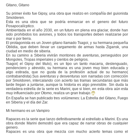
Gitano, Gitano
Su primer éxito fue Gipsy, una obra que realizo en compañía del guionista
Smolderen.
Esta es una obra que se podría enmarcar en el genero del futuro
Posapocalícptico.
Ambientada en el año 2030, en un futuro en plena era glaciar, donde han
sido prohibidos los aviones, y todos los transportes deben realizarse por
mar o por tierra.
El protagonista es un Joven gitano llamado Tsagoi, y su hermana pequeña
Oblidia, que deben llevar un cargamento de armas hasta Zigansk, una
ciudad en medio de siberia.
En su camino a Siberia vivirán montones de aventuras, perseguidos por
Mongoles, Tropas imperiales y cientos de peligros.
Tsagoi( el Gipsy del titulo), es un tipo un tanto macarra, deslenguado,
pendenciero y atrevido, su hermana es una joven muy bien educada y
algo estirada, que no gusta de la profesión actual de su hermano(
contrabandista).Sus aventuras y desventuras son narradas con corrección
por Smoldoren, intercalando con acierto las tramas secundarias que más
tarde llegan a juntarse, aunque la historia es algo previsible. Sin duda la
verdadera estrella de la serie es Marini, que si bien, en esta obra aún esta
muy influenciado por Otomo, realiza un gran trabajo.
En España se han publicado tres volúmenes: La Estrella del Gitano, Fuego
en Siberia y el día del Zar.
Mi hermano es un Vampiro
Rapaces es la serie que lanzo definitivamente al estrellato a Marini. Es una
obra donde Marini demostró que era capaz de narrar obras de cualquier
genero.
Rapaces es una obra que mezcla con mucho acierto temas como el