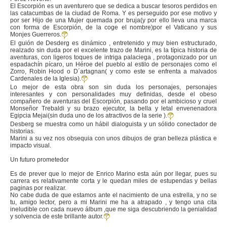
El Escorpión es un aventurero que se dedica a buscar tesoros perdidos en
las catacumbas de la ciudad de Roma. Y es perseguido por ese motivo y
por ser Hijo de una Mujer quemada por bruja(y por ello lleva una marca
con forma de Escorpión, de la coge el nombre)por el Vaticano y sus
Monjes Guerreros.
El guión de Desderg es dinámico , entretenido y muy bien estructurado,
realzado sin duda por el excelente trazo de Marini, es la típica historia de
aventuras, con ligeros toques de intriga palaciega , protagonizado por un
espadachín pícaro, un Héroe del pueblo al estilo de personajes como el
Zorro, Robin Hood o D´artagnan( y como este se enfrenta a malvados
Cardenales de la Iglesia).
Lo mejor de esta obra son sin duda los personajes, personajes
interesantes y con personalidades muy definidas, desde el obeso
compañero de aventuras del Escorpión, pasando por el ambicioso y cruel
Monseñor Trebaldi y su brazo ejecutor, la bella y letal envenenadora
Egipcia Mejai(sin duda uno de los atractivos de la serie ).
Desberg se muestra como un hábil dialoguista y un sólido conectador de
historias.
Marini a su vez nos obsequia con unos dibujos de gran belleza plástica e
impacto visual.
Un futuro prometedor
Es de prever que lo mejor de Enrico Marino esta aún por llegar, pues su
carrera es relativamente corta y le quedan miles de estupendas y bellas
paginas por realizar.
No cabe duda de que estamos ante el nacimiento de una estrella, y no se
tu, amigo lector, pero a mi Marini me ha a atrapado , y tengo una cita
ineludible con cada nuevo álbum ,que me siga descubriendo la genialidad
y solvencia de este brillante autor.