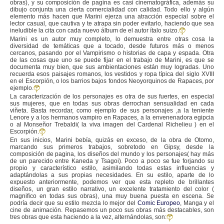
obras), y su composición de pagina es casi cinematográfica, además su
dibujo conjunta una cierta comercialidad con calidad. Todo ello y algún
elemento más hacen que Marini ejerza una atracción especial sobre el
lector casual, que cautiva y te atrapa sin poder evitarlo, haciendo que sea
ineludible la cita con cada nuevo álbum de el autor ítalo suizo.
Marini es un autor muy completo, lo demuestra entre otras cosa la
diversidad de temáticas que a tocado, desde futuros más o menos
cercanos, pasando por el Vampirismo o historias de capa y espada. Otra
de las cosas que uno se puede fijar en el trabajo de Marini, es que se
documenta muy bien, que sus ambientaciones están muy logradas. Uno
recuerda esos paisajes romanos, los vestidos y ropa típica del siglo XVIII
en el Escorpión, o los barrios bajos fondos Neoyorquinos de Rapaces, por
ejemplo.
La caracterización de los personajes es otra de sus fuertes, en especial
sus mujeres, que en todas sus obras derrochan sensualidad en cada
viñeta. Basta recordar, como ejemplo de sus personajes ,a la teniente
Lenore y a los hermanos vampiro en Rapaces, a la envenenadora egipcia
o al Monseñor Trebaldi( la viva imagen del Cardenal Richelieu ) en el
Escorpión.
En sus inicios, Marini bebía, quizás en exceso, de la obra de Otomo,
marcando sus primeros trabajos, sobretodo en Gipsy, desde la
composición de pagina, los diseños del mundo y los personajes( hay más
de un parecido entre Kaneda y Tsagoi). Poco a poco se fue forjando su
propio y característico estilo, asimilando todas estas influencias y
adaptándolas a sus propias necesidades. En su estilo, aparte de lo
expuesto anteriormente, podemos ver que esta repleto de brillantes
diseños, un gran estilo narrativo, un excelente tratamiento del color (
magnifico en todas sus obras), una muy buena puesta en escena. Se
podría decir que su estilo mezcla lo mejor del
Comic Europeo
, Manga y el
cine de animación. Repasemos un poco sus obras más destacables, son
tres obras que esta haciendo a la vez, alternándolas, son: