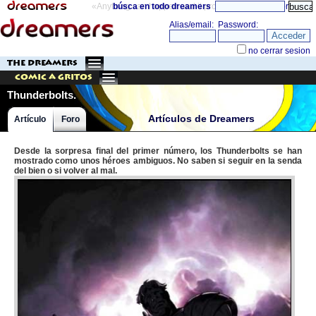
«Anything can happen and it probably will»
búsca en todo dreamers
directorio
THE DREAMERS
Comic a Gritos
Thunderbolts.
Artículos de Dreamers
Artículo
Foro
Desde la sorpresa final del primer número, los Thunderbolts se han
mostrado como unos héroes ambiguos. No saben si seguir en la senda
del bien o si volver al mal.