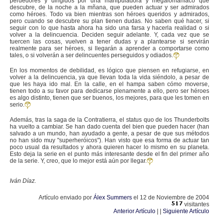
perdedores y dirigidos por una manipuladora y megalomaníaco que
descubre, de la noche a la mñana, que pueden actuar y ser admirados
como héroes. Todo va bien mientras son héroes queridos y admirados,
pero cuando se descubre su plan tienen dudas. No saben qué hacer, si
seguir con lo que hasta ahora ha sido una farsa y hacerla realidad o si
volver a la delincuencia. Deciden seguir adelante. Y, cada vez que se
tuercen las cosas, vuelven a tener dudas y a plantearse si servirán
realmente para ser héroes, si llegarán a aprender a comportarse como
tales, o si volverán a ser delincuentes perseguidos y odiados.
En los momentos de debilidad, es lógico que piensen en refugiarse, en
volver a la delincuencia, ya que llevan toda la vida siéndolo, a pesar de
que les haya ido mal. En la calle, en el hampa saben cómo moverse,
tienen todo a su favor para dedicarse plenamente a ello, pero ser héroes
es algo distinto, tienen que ser buenos, los mejores, para que les tomen en
serio.
Además, tras la saga de la Contratierra, el status quo de los Thunderbolts
ha vuelto a cambiar. Se han dado cuenta del bien que pueden hacer (han
salvado a un mundo, han ayudado a gente, a pesar de que sus métodos
no han sido muy "superheróicos"). Han visto que esa forma de actuar tan
poco usual da resultados y ahora quieren hacer lo mismo en su planeta.
Esto deja la serie en el punto más interesante desde el fin del primer año
de la serie. Y, creo, que lo mejor está aún por llegar.
Iván Díaz.
Artículo enviado por
Álex Summers
el 12 de Noviembre de 2004
visitantes
Anterior Artículo
| |
Siguiente Artículo