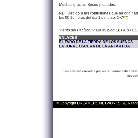
Muchas gracias. Besos y saludos.
P.D.: Debido a las confusiones que ha origina
las 00:15 horas del día 1 de junio. OK?
Viento del Pacífico. Visita mi blog EL FARO
ENLACES
EL FARO DE LA TIERRA DE LOS SUEÑOS
LA TORRE OSCURA DE LA ANTÁRTIDA
Los articulos enviados por los ciudadanos dreamers 
especif
© Copyright DREAMERS NETWORKS SL. Responsa