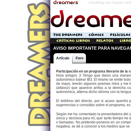
«Anything can happen and 
THE DREAMERS
CÓMICS
PELÍCULAS
Críticas: Libros
Relatos
Libro
AVISO IMPORTANTE PARA NAVEGA
Artículo
Foro
Participación en un programa literario de la 
Hola amigos :)! Tengo que daros una maravi
autonómico balear IB3. El mismo se emite todos
de mayo, leerán algunos poemas míos y me ha
(altavoz) que aparece arriba a la derecha c
autonómica, alterna dicho idioma con la lengua
El teléfono del directo, por si acaso queréis
sugerencias o consultas sobre el programa, e
Según me ha comentado la presentadora del pr
única y decisiva para mí, que tanto tiempo he 
o llamadas. No pretendo poneros en un comprom
negativa, se dé a conocer a los medios que se 