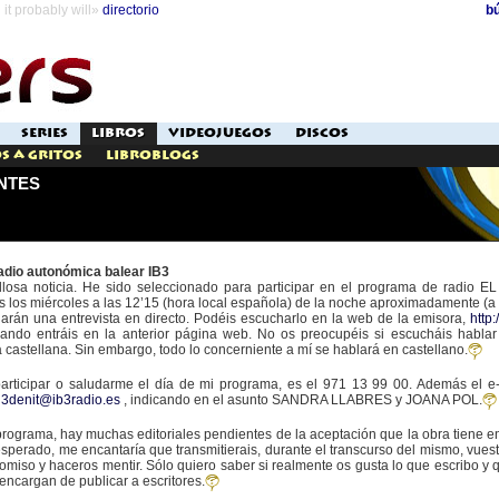
it probably will»
directorio
b
SERIES
LIBROS
VIDEOJUEGOS
DISCOS
s a Gritos
Libroblogs
NTES
radio autonómica balear IB3
llosa noticia. He sido seleccionado para participar en el programa de radi
 los miércoles a las 12’15 (hora local española) de la noche aproximadamente (a 
rán una entrevista en directo. Podéis escucharlo en la web de la emisora,
http:
uando entráis en la anterior página web. No os preocupéis si escucháis hablar
 castellana. Sin embargo, todo lo concerniente a mí se hablará en castellano.
 participar o saludarme el día de mi programa, es el 971 13 99 00. Además el e-m
s
3denit@ib3radio.es
, indicando en el asunto SANDRA LLABRES y JOANA POL.
ograma, hay muchas editoriales pendientes de la aceptación que la obra tiene en
esperado, me encantaría que transmitierais, durante el transcurso del mismo, vuestr
iso y haceros mentir. Sólo quiero saber si realmente os gusta lo que escribo y qu
encargan de publicar a escritores.