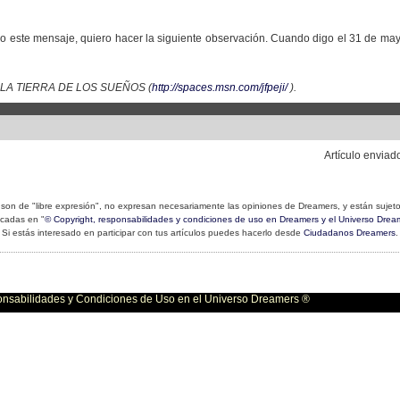
do este mensaje, quiero hacer la siguiente observación. Cuando digo el 31 de may
 DE LA TIERRA DE LOS SUEÑOS (
http://spaces.msn.com/jfpeji/
).
Artículo enviad
son de "libre expresión", no expresan necesariamente las opiniones de Dreamers, y están sujeto
icadas en "
© Copyright, responsabilidades y condiciones de uso en Dreamers y el Universo Drea
Si estás interesado en participar con tus artículos puedes hacerlo desde
Ciudadanos Dreamers
.
bilidades y Condiciones de Uso en el Universo Dreamers ®