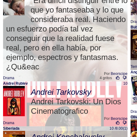
"Era difícil distinguir entre lo
que yo fantaseaba y lo que
consideraba real. Haciendo
Dr
un esfuerzo podía tal vez
Bub
conseguir que la realidad fuese
real, pero en ella había, por
ejemplo, espectros y fantasmas.
¿Qu&eac
Ter
Ang
Por
Beorscipe
Drama
4 gritos
Andrei Rublev
10
Andrei Tarkovsky
Andrei Tarkovski: Un Dios
Cinematografico
Dr
Oli
Por
Beorscipe
Drama
Siberiada
10 /8.00(1)