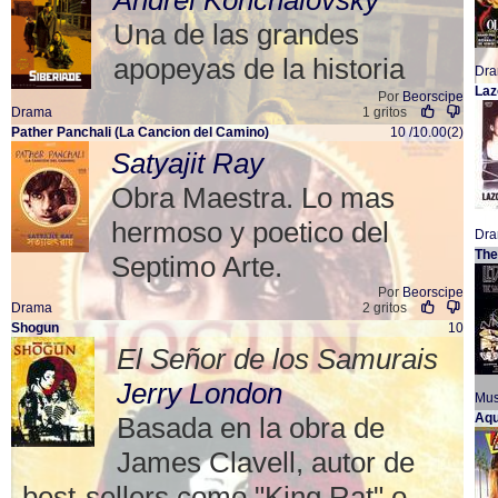
Andrei Konchalovsky
Una de las grandes
apopeyas de la historia
Dr
Laz
Por
Beorscipe
Drama
1 gritos
Pather Panchali (La Cancion del Camino)
10 /10.00(2)
Satyajit Ray
Obra Maestra. Lo mas
hermoso y poetico del
Dr
The
Septimo Arte.
Por
Beorscipe
Drama
2 gritos
Shogun
10
El Señor de los Samurais
Jerry London
Mus
Aqu
Basada en la obra de
James Clavell, autor de
best-sellers como "King Rat" o