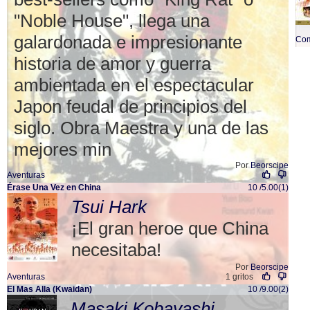
"Noble House", llega una
galardonada e impresionante
Co
historia de amor y guerra
ambientada en el espectacular
Japon feudal de principios del
siglo. Obra Maestra y una de las
mejores min
Por
Beorscipe
Aventuras
Érase Una Vez en China
10 /5.00(1)
Tsui Hark
¡El gran heroe que China
necesitaba!
Por
Beorscipe
Aventuras
1 gritos
El Mas Alla (Kwaidan)
10 /9.00(2)
Masaki Kobayashi