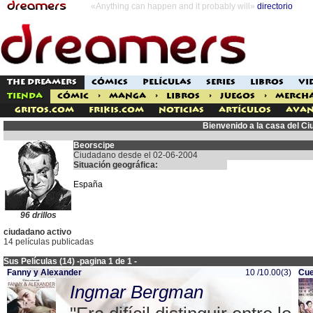
«Anything can happen and it probably will»
directorio
THE DREAMERS
CÓMICS
PELÍCULAS
SERIES
LIBROS
VI
TIENDA
CÓMIC
>
MANGA
>
LIBROS
>
JUEGOS
>
MERCH
Gritos.com
Frikis.com
Noticias
Artículos
Avan
Bienvenido a la casa del C
Beorscipe
Ciudadano desde el 02-06-2004
Situación geográfica:
España
96 drillos
ciudadano activo
14 películas publicadas
Sus Películas (14) -pagina 1 de 1 -
Fanny y Alexander
10 /10.00(3)
Cue
Ingmar Bergman