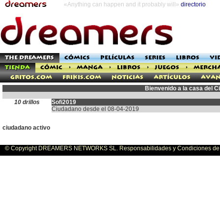
«Anything can happen and it probably will»
directorio
THE DREAMERS
CÓMICS
PELÍCULAS
SERIES
LIBROS
VI
TIENDA
CÓMIC
>
MANGA
>
LIBROS
>
JUEGOS
>
MERCH
Gritos.com
Frikis.com
Noticias
Artículos
Avan
Bienvenido a la casa del 
10 drillos
Sofi2019
Ciudadano desde el 08-04-2019
ciudadano activo
© Copyright DREAMERS NETWORKS SL. Responsabilidades y Condiciones de U