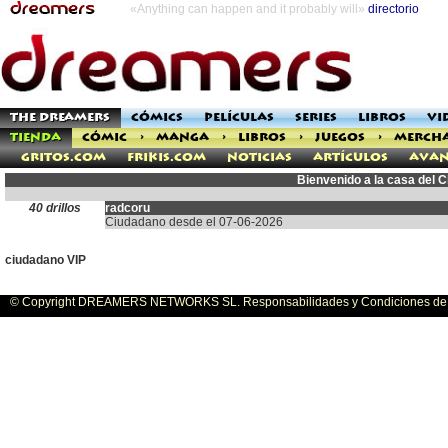
«Anything can happen and it probably will»
directorio
THE DREAMERS
CÓMICS
PELÍCULAS
SERIES
LIBROS
VI
TIENDA
CÓMIC
>
MANGA
>
LIBROS
>
JUEGOS
>
MERCH
Gritos.com
Frikis.com
Noticias
Artículos
Avan
Bienvenido a la casa del 
40 drillos
radcoru
Ciudadano desde el 07-06-2026
ciudadano VIP
© Copyright DREAMERS NETWORKS SL. Responsabilidades y Condiciones de U