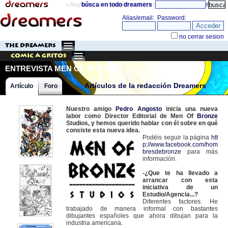
«Anything can happen and it probably will»
búsca en todo dreamers
directorio
THE DREAMERS
Comic a Gritos
ENTREVISTA MEN OF BRONZE
STUDIOS
Artículos de la redacción Dreamers
Artículo
Foro
Nuestro amigo
Pedro Angosto
inicia una nueva
labor como Director Editorial de Men Of
Bronze
Studios, y hemos querido hablar con él sobre en qué
consiste esta nueva idea.
Podéis seguir la página
htt
p://www.facebook.com/hom
bresdebronze
para más
información.
-¿Que te ha llevado a
arrancar con esta
iniciativa de un
Estudio/Agencia...?
Diferentes factores. He
trabajado de manera informal con bastantes
dibujantes españoles que ahora dibujan para la
industria americana.