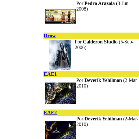
Por
Pedro Arazola
(3-Jun-
2008)
Drow
Por
Calderon Studio
(5-Sep-
2006)
EAE1
Por
Deverik Yehilman
(2-Mar-
2010)
EAE2
Por
Deverik Yehilman
(2-Mar-
2010)