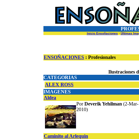
PROFE
Inicio Ensoñaciones
·
Últimas Im
ENSOÑACIONES
: Profesionales
Ilustraciones 
CATEGORIAS
ALEX ROSS
IMAGENES
Aldea
Por
Deverik Yehilman
(2-Mar-
2010)
Caminito al Arlequin