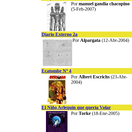
Por
manuel gandia chacopino
(5-Feb-2007)
Diario Externo 2a
Por
Alpargata
(12-Abr-2004)
Ecatombe Nº 4
Por
Albert Escrichs
(23-Abr-
2004)
El Niño Arlequín que quería Volar
Por
Torke
(18-Ene-2005)