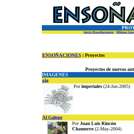
PRO
Inicio Ensoñaciones
·
Últimas Im
ENSOÑACIONES
: Proyectos
Proyectos de nuevos autor
IMAGENES
aja
Por
imperiales
(24-Jun-2005)
Al Galope
Por
Juan Luis Rincón
Chamorro
(2-May-2004)