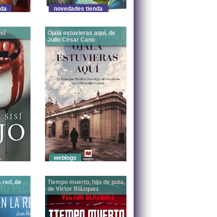
nda
novedades tienda
sí
Ójala estuvieras aquí, de
Julio César Cano
a nos
El Simio Lector: Carlos Sisí
El Simio Lector: El i
 cañí. En
es uno de los escritores
nspector Monfort se lanza a
y en un
que más nos está
una nueva aventura. Esta
sorprendiendo
vez, un hombre aparece
últimamente. Los libros de
muerto en otro de los
a uno
Los Caminantes nos
lugares emblemáticos de
devolvieron a un estilo de
Castellón , el Mercado
n para
historias sobre muertos
Central . Un caso que
cie de
vivientes de las más
comienza siendo un
clásicas. Ya sabes, las de u
completo misterio, pero
que poco a poco va
Ver Más
Ver Más
encauzando a Monfort
weblogs
 red, de
Tiempo muerto, hijo de puta,
de Víctor Blázquez