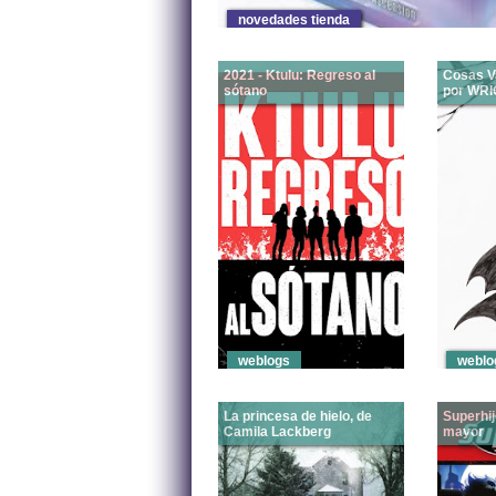
novedades tienda
2021 - Ktulu: Regreso al
Cosas V
sótano
por WR
Susurros 
Oscuridad
documenta
pesar de 
nada el es
que me g
decidí a v
un grupo 
con un no
como Ktulu
weblogs
weblo
La princesa de hielo, de
Superhi
Camila Lackberg
mayor