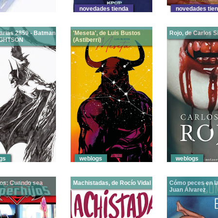
novedades tienda
novedades tie
arias 2859 - Batman
'Meseta', de Luis Bustos
Rojo, de Carlos Si
IGHTSON
(Astiberri)
desde la
desdemimundo: Aquí os
Iconotropía: Meset
: Descubrí este
dejo este estupendo dibujo
lleva a un road trip
l en Filmin y a
de Batman realizado por el
medio de la noche 
que no es para
siempre excepcional
país en situación
tilo de música
Bernie Wrightson , uno de
excepcional, tres
usta escuchar me
los autores que más me
desconocidos, cad
er qué había tras
han gustado en general, y
con una intención
de trash metal
haciendo personajes
diferente, se reúne
mbre tan molón
oscuros y contando
compartir una espe
 . Creía no c
historias terroríficas en
cabify qu
particular...
Ver Más
Ver Más
Ver Más
gs
weblogs
weblogs
jos: Cuando sea
Machistadas, de Rocío Vidal
Cómo peces en la
Juan Álvarez