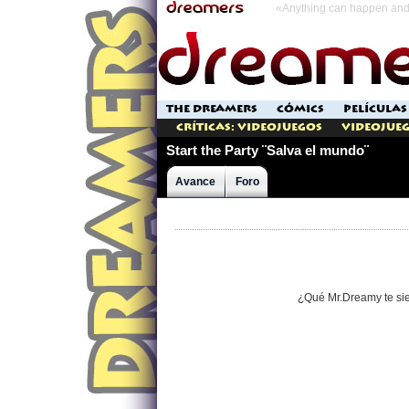
«Anything can happen and 
THE DREAMERS
CÓMICS
PELÍCULAS
Críticas: Videojuegos
Videojueg
Start the Party ¨Salva el mundo¨
Avance
Foro
¿Qué Mr.Dreamy te si