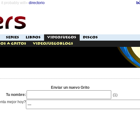
it probably will»
directorio
b
SERIES
LIBROS
VIDEOJUEGOS
DISCOS
os a Gritos
Videojuegoblogs
Enviar un nuevo Grito
Tu nombre:
(1)
enta mejor hoy?