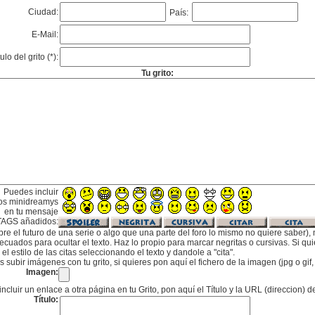
Ciudad:
País:
E-Mail:
tulo del grito (*):
Tu grito:
Puedes incluir
os minidreamys
en tu mensaje
TAGS añadidos:
bre el futuro de una serie o algo que una parte del foro lo mismo no quiere saber), m
cuados para ocultar el texto. Haz lo propio para marcar negritas o cursivas. Si qu
l estilo de las citas seleccionando el texto y dandole a "cita".
subir imágenes con tu grito, si quieres pon aquí el fichero de la imagen (jpg o gi
Imagen:
incluir un enlace a otra página en tu Grito, pon aquí el Título y la URL (direccion) d
Título: