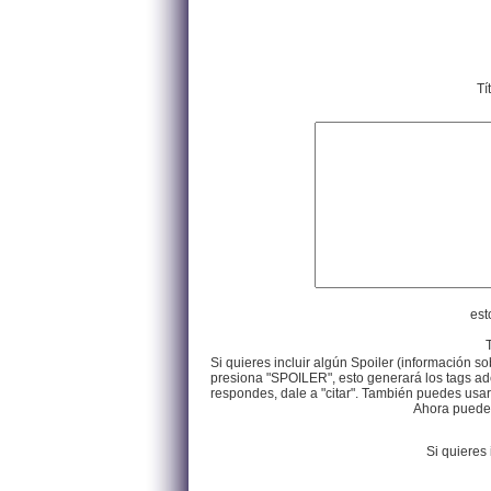
Tí
est
Si quieres incluir algún Spoiler (información so
presiona "SPOILER", esto generará los tags ade
respondes, dale a "citar". También puedes usar e
Ahora puedes 
Si quieres 