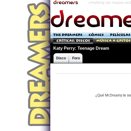
«Anything can happen and 
THE DREAMERS
CÓMICS
PELÍCULAS
Críticas: Discos
Música a Gritos
Katy Perry: Teenage Dream
Disco
Foro
¿Qué Mr.Dreamy te si