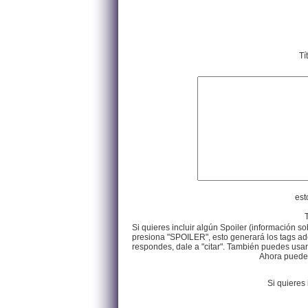
Tí
est
Si quieres incluir algún Spoiler (información so
presiona "SPOILER", esto generará los tags ade
respondes, dale a "citar". También puedes usar e
Ahora puedes 
Si quieres 