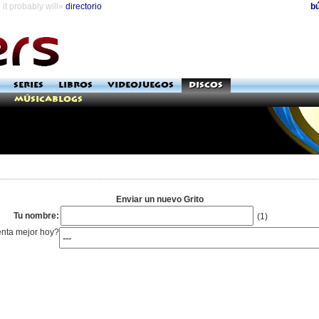
it probably will»
directorio
b
SERIES
LIBROS
VIDEOJUEGOS
DISCOS
Músicablogs
Enviar un nuevo Grito
Tu nombre:
(1)
enta mejor hoy?