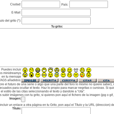
Ciudad:
País:
E-Mail:
tulo del grito (*):
Tu grito:
Puedes incluir
os minidreamys
en tu mensaje
TAGS añadidos:
bre el futuro de una serie o algo que una parte del foro lo mismo no quiere saber), m
cuados para ocultar el texto. Haz lo propio para marcar negritas o cursivas. Si qu
l estilo de las citas seleccionando el texto y dandole a "cita".
subir imágenes con tu grito, si quieres pon aquí el fichero de la imagen (jpg o gi
Imagen:
incluir un enlace a otra página en tu Grito, pon aquí el Título y la URL (direccion) d
Título: