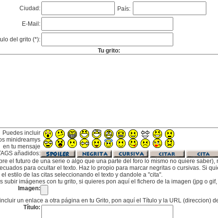
Ciudad:
País:
E-Mail:
tulo del grito (*):
Tu grito:
Puedes incluir
os minidreamys
en tu mensaje
TAGS añadidos:
bre el futuro de una serie o algo que una parte del foro lo mismo no quiere saber), m
cuados para ocultar el texto. Haz lo propio para marcar negritas o cursivas. Si qu
l estilo de las citas seleccionando el texto y dandole a "cita".
subir imágenes con tu grito, si quieres pon aquí el fichero de la imagen (jpg o gi
Imagen:
incluir un enlace a otra página en tu Grito, pon aquí el Título y la URL (direccion) d
Título: