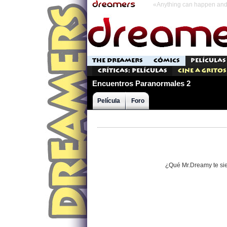
«Anything can happen and 
THE DREAMERS
CÓMICS
PELÍCULAS
Críticas: Películas
Cine a Gritos
Encuentros Paranormales 2
Película
Foro
¿Qué Mr.Dreamy te si