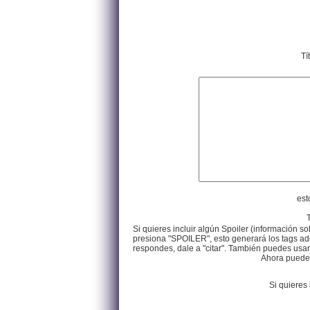
Tí
est
Si quieres incluir algún Spoiler (información so
presiona "SPOILER", esto generará los tags ade
respondes, dale a "citar". También puedes usar e
Ahora puedes 
Si quieres 