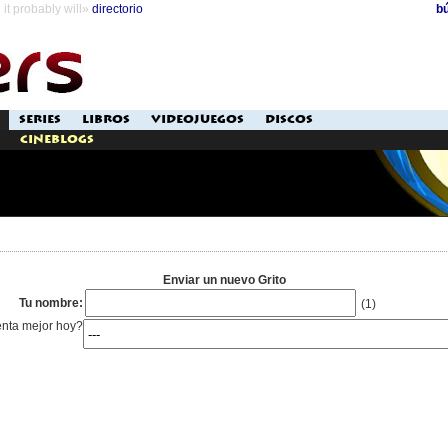
it probably will»
directorio
b
SERIES
LIBROS
VIDEOJUEGOS
DISCOS
Cineblogs
Enviar un nuevo Grito
Tu nombre:
(1)
enta mejor hoy?