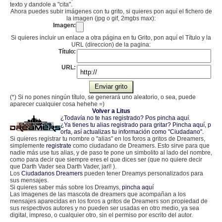
texto y dandole a "cita".
Ahora puedes subir imágenes con tu grito, si quieres pon aquí el fichero de
la imagen (jpg o gif, 2mgbs max):
Imagen:
Si quieres incluir un enlace a otra página en tu Grito, pon aquí el Título y la
URL (direccion) de la pagina:
Título:
URL:
(*) Si no pones ningún título, se generará uno aleatorio, o sea, puede
aparecer cualquier cosa hehehe =)
Volver a Litus
¿Todavía no te has registrado? Pos pincha aquí
.
¿Ya tienes tu alias registrado para gritar? Pincha aquí, p
orfa, así actualizas tu información como "Ciudadano".
Si quieres registrar tu nombre o "alias" en los foros a gritos de Dreamers,
simplemente
registrate
como ciudadano de Dreamers. Esto sirve para que
nadie más use tus alias, y de paso te pone un simbolito al lado del nombre,
como para decir que siempre eres el que dices ser (que no quiere decir
que Darth Vader sea Darth Vader, jarl! ).
Los
Ciudadanos Dreamers
pueden tener Dreamys personalizados para
sus mensajes.
Si quieres saber más sobre los Dreamys,
pincha aquí
Las imagenes de las mascota de dreamers que acompañan a los
mensajes aparecidas en los foros a gritos de Dreamers son propiedad de
sus respectivos autores y no pueden ser usadas en otro medio, ya sea
digital, impreso, o cualquier otro, sin el permiso por escrito del autor.