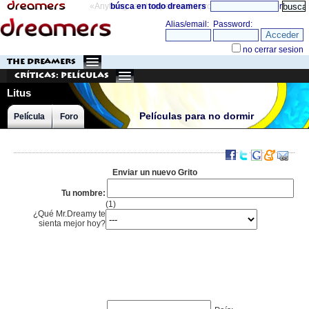
«Anything can happen and it probably will»
búsca en todo dreamers
directorio
THE DREAMERS
Críticas: Películas
Litus
Películas para no dormir
Película
Foro
Enviar un nuevo Grito
Tu nombre:
(1)
¿Qué Mr.Dreamy te
sienta mejor hoy?