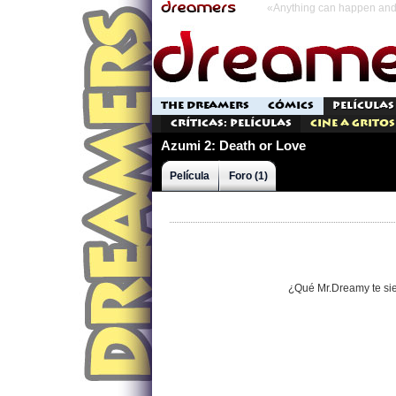
«Anything can happen and 
THE DREAMERS
CÓMICS
PELÍCULAS
Críticas: Películas
Cine a Gritos
Azumi 2: Death or Love
Película
Foro (1)
¿Qué Mr.Dreamy te si