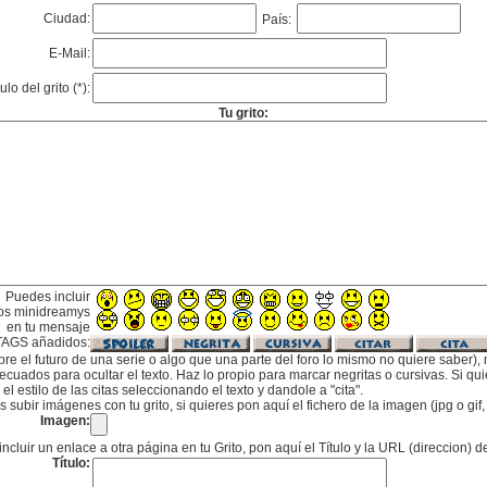
Ciudad:
País:
E-Mail:
tulo del grito (*):
Tu grito:
Puedes incluir
os minidreamys
en tu mensaje
TAGS añadidos:
bre el futuro de una serie o algo que una parte del foro lo mismo no quiere saber), m
cuados para ocultar el texto. Haz lo propio para marcar negritas o cursivas. Si qu
l estilo de las citas seleccionando el texto y dandole a "cita".
subir imágenes con tu grito, si quieres pon aquí el fichero de la imagen (jpg o gi
Imagen:
incluir un enlace a otra página en tu Grito, pon aquí el Título y la URL (direccion) d
Título: