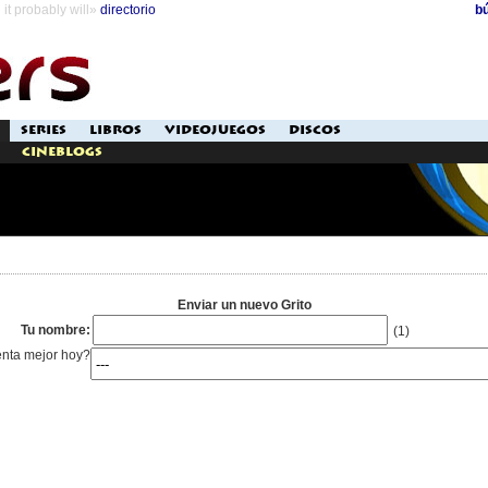
it probably will»
directorio
b
SERIES
LIBROS
VIDEOJUEGOS
DISCOS
Cineblogs
Enviar un nuevo Grito
Tu nombre:
(1)
enta mejor hoy?