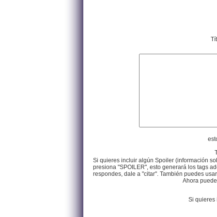
Tí
est
Si quieres incluir algún Spoiler (información so
presiona "SPOILER", esto generará los tags ade
respondes, dale a "citar". También puedes usar e
Ahora puedes 
Si quieres 