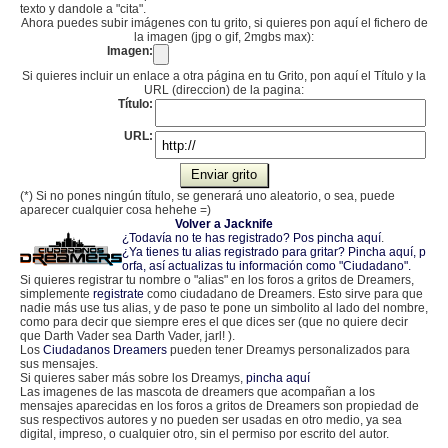
texto y dandole a "cita".
Ahora puedes subir imágenes con tu grito, si quieres pon aquí el fichero de
la imagen (jpg o gif, 2mgbs max):
Imagen:
Si quieres incluir un enlace a otra página en tu Grito, pon aquí el Título y la
URL (direccion) de la pagina:
Título:
URL:
(*) Si no pones ningún título, se generará uno aleatorio, o sea, puede
aparecer cualquier cosa hehehe =)
Volver a Jacknife
¿Todavía no te has registrado? Pos pincha aquí
.
¿Ya tienes tu alias registrado para gritar? Pincha aquí, p
orfa, así actualizas tu información como "Ciudadano".
Si quieres registrar tu nombre o "alias" en los foros a gritos de Dreamers,
simplemente
registrate
como ciudadano de Dreamers. Esto sirve para que
nadie más use tus alias, y de paso te pone un simbolito al lado del nombre,
como para decir que siempre eres el que dices ser (que no quiere decir
que Darth Vader sea Darth Vader, jarl! ).
Los
Ciudadanos Dreamers
pueden tener Dreamys personalizados para
sus mensajes.
Si quieres saber más sobre los Dreamys,
pincha aquí
Las imagenes de las mascota de dreamers que acompañan a los
mensajes aparecidas en los foros a gritos de Dreamers son propiedad de
sus respectivos autores y no pueden ser usadas en otro medio, ya sea
digital, impreso, o cualquier otro, sin el permiso por escrito del autor.