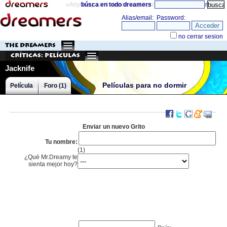
«Anything can happen and it probably will»
búsca en todo dreamers
directorio
THE DREAMERS
Críticas: Películas
Jacknife
Películas para no dormir
Película
Foro (1)
Enviar un nuevo Grito
Tu nombre:
(1)
¿Qué Mr.Dreamy te
sienta mejor hoy?