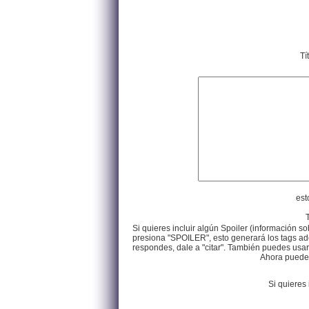
Tí
est
Si quieres incluir algún Spoiler (información so
presiona "SPOILER", esto generará los tags ade
respondes, dale a "citar". También puedes usar e
Ahora puedes 
Si quieres 