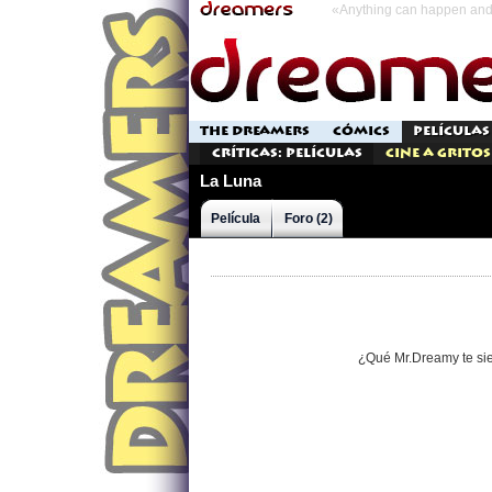
«Anything can happen and 
THE DREAMERS
CÓMICS
PELÍCULAS
Críticas: Películas
Cine a Gritos
La Luna
Película
Foro (2)
¿Qué Mr.Dreamy te si