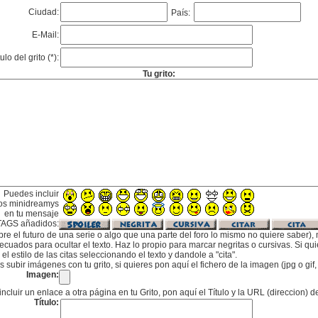
Ciudad:
País:
E-Mail:
tulo del grito (*):
Tu grito:
Puedes incluir
os minidreamys
en tu mensaje
TAGS añadidos:
bre el futuro de una serie o algo que una parte del foro lo mismo no quiere saber), m
cuados para ocultar el texto. Haz lo propio para marcar negritas o cursivas. Si qu
l estilo de las citas seleccionando el texto y dandole a "cita".
subir imágenes con tu grito, si quieres pon aquí el fichero de la imagen (jpg o gi
Imagen:
incluir un enlace a otra página en tu Grito, pon aquí el Título y la URL (direccion) d
Título: