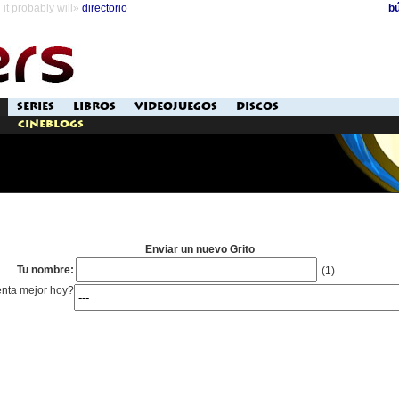
it probably will»
directorio
b
SERIES
LIBROS
VIDEOJUEGOS
DISCOS
Cineblogs
Enviar un nuevo Grito
Tu nombre:
(1)
enta mejor hoy?