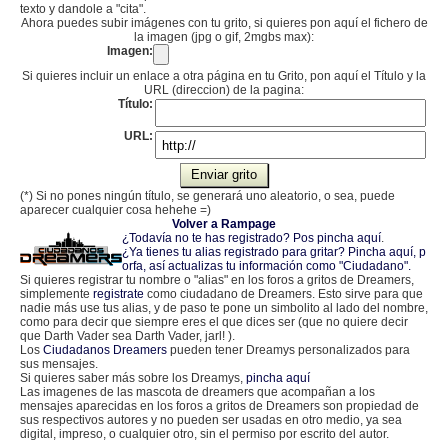
texto y dandole a "cita".
Ahora puedes subir imágenes con tu grito, si quieres pon aquí el fichero de
la imagen (jpg o gif, 2mgbs max):
Imagen:
Si quieres incluir un enlace a otra página en tu Grito, pon aquí el Título y la
URL (direccion) de la pagina:
Título:
URL:
(*) Si no pones ningún título, se generará uno aleatorio, o sea, puede
aparecer cualquier cosa hehehe =)
Volver a Rampage
¿Todavía no te has registrado? Pos pincha aquí
.
¿Ya tienes tu alias registrado para gritar? Pincha aquí, p
orfa, así actualizas tu información como "Ciudadano".
Si quieres registrar tu nombre o "alias" en los foros a gritos de Dreamers,
simplemente
registrate
como ciudadano de Dreamers. Esto sirve para que
nadie más use tus alias, y de paso te pone un simbolito al lado del nombre,
como para decir que siempre eres el que dices ser (que no quiere decir
que Darth Vader sea Darth Vader, jarl! ).
Los
Ciudadanos Dreamers
pueden tener Dreamys personalizados para
sus mensajes.
Si quieres saber más sobre los Dreamys,
pincha aquí
Las imagenes de las mascota de dreamers que acompañan a los
mensajes aparecidas en los foros a gritos de Dreamers son propiedad de
sus respectivos autores y no pueden ser usadas en otro medio, ya sea
digital, impreso, o cualquier otro, sin el permiso por escrito del autor.