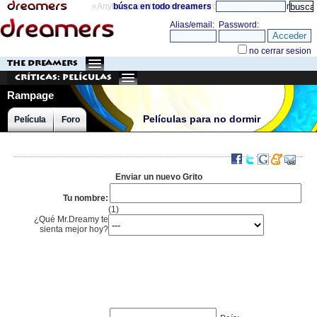
«Anything can happen and it probably will»
búsca en todo dreamers
directorio
THE DREAMERS
Críticas: Películas
Rampage
Películas para no dormir
Película
Foro
Enviar un nuevo Grito
Tu nombre:
(1)
¿Qué Mr.Dreamy te
sienta mejor hoy?