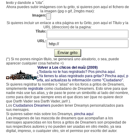
texto y dandole a "cita".
Ahora puedes subir imágenes con tu grito, si quieres pon aquí el fichero de
la imagen (jpg o gif, 2mgbs max):
Imagen:
Si quieres incluir un enlace a otra página en tu Grito, pon aquí el Título y la
URL (direccion) de la pagina:
Título:
URL:
(*) Si no pones ningún título, se generará uno aleatorio, o sea, puede
aparecer cualquier cosa hehehe =)
Volver a Los chicos del maíz (2009)
¿Todavía no te has registrado? Pos pincha aquí
.
¿Ya tienes tu alias registrado para gritar? Pincha aquí, p
orfa, así actualizas tu información como "Ciudadano".
Si quieres registrar tu nombre o "alias" en los foros a gritos de Dreamers,
simplemente
registrate
como ciudadano de Dreamers. Esto sirve para que
nadie más use tus alias, y de paso te pone un simbolito al lado del nombre,
como para decir que siempre eres el que dices ser (que no quiere decir
que Darth Vader sea Darth Vader, jarl! ).
Los
Ciudadanos Dreamers
pueden tener Dreamys personalizados para
sus mensajes.
Si quieres saber más sobre los Dreamys,
pincha aquí
Las imagenes de las mascota de dreamers que acompañan a los
mensajes aparecidas en los foros a gritos de Dreamers son propiedad de
sus respectivos autores y no pueden ser usadas en otro medio, ya sea
digital, impreso, o cualquier otro, sin el permiso por escrito del autor.