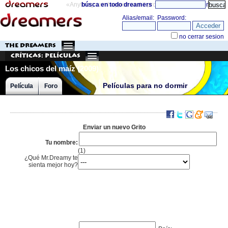
«Anything can happen and it probably will»
búsca en todo dreamers
directorio
THE DREAMERS
Críticas: Películas
Los chicos del maíz (2009)
Películas para no dormir
Película
Foro
Enviar un nuevo Grito
Tu nombre:
(1)
¿Qué Mr.Dreamy te
sienta mejor hoy?