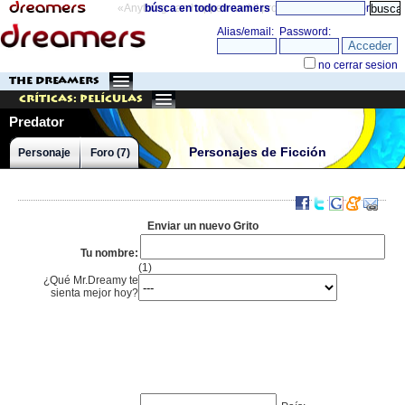
«Anything can happen and it probably will»
búsca en todo dreamers
directorio
THE DREAMERS
Críticas: Películas
Predator
Personajes de Ficción
Personaje
Foro (7)
Enviar un nuevo Grito
Tu nombre:
(1)
¿Qué Mr.Dreamy te
sienta mejor hoy?