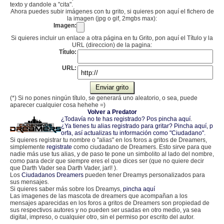
texto y dandole a "cita".
Ahora puedes subir imágenes con tu grito, si quieres pon aquí el fichero de
la imagen (jpg o gif, 2mgbs max):
Imagen:
Si quieres incluir un enlace a otra página en tu Grito, pon aquí el Título y la
URL (direccion) de la pagina:
Título:
URL:
(*) Si no pones ningún título, se generará uno aleatorio, o sea, puede
aparecer cualquier cosa hehehe =)
Volver a Predator
¿Todavía no te has registrado? Pos pincha aquí
.
¿Ya tienes tu alias registrado para gritar? Pincha aquí, p
orfa, así actualizas tu información como "Ciudadano".
Si quieres registrar tu nombre o "alias" en los foros a gritos de Dreamers,
simplemente
registrate
como ciudadano de Dreamers. Esto sirve para que
nadie más use tus alias, y de paso te pone un simbolito al lado del nombre,
como para decir que siempre eres el que dices ser (que no quiere decir
que Darth Vader sea Darth Vader, jarl! ).
Los
Ciudadanos Dreamers
pueden tener Dreamys personalizados para
sus mensajes.
Si quieres saber más sobre los Dreamys,
pincha aquí
Las imagenes de las mascota de dreamers que acompañan a los
mensajes aparecidas en los foros a gritos de Dreamers son propiedad de
sus respectivos autores y no pueden ser usadas en otro medio, ya sea
digital, impreso, o cualquier otro, sin el permiso por escrito del autor.