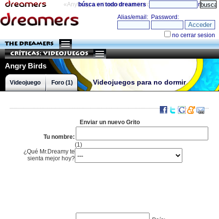
«Anything can happen and it probably will»
búsca en todo dreamers
directorio
THE DREAMERS
Críticas: Videojuegos
Angry Birds
Videojuegos para no dormir
Videojuego
Foro (1)
Enviar un nuevo Grito
Tu nombre:
(1)
¿Qué Mr.Dreamy te
sienta mejor hoy?