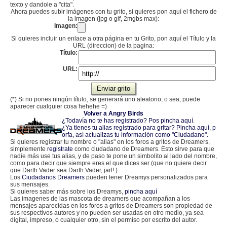
texto y dandole a "cita".
Ahora puedes subir imágenes con tu grito, si quieres pon aquí el fichero de
la imagen (jpg o gif, 2mgbs max):
Imagen:
Si quieres incluir un enlace a otra página en tu Grito, pon aquí el Título y la
URL (direccion) de la pagina:
Título:
URL:
(*) Si no pones ningún título, se generará uno aleatorio, o sea, puede
aparecer cualquier cosa hehehe =)
Volver a Angry Birds
¿Todavía no te has registrado? Pos pincha aquí
.
¿Ya tienes tu alias registrado para gritar? Pincha aquí, p
orfa, así actualizas tu información como "Ciudadano".
Si quieres registrar tu nombre o "alias" en los foros a gritos de Dreamers,
simplemente
registrate
como ciudadano de Dreamers. Esto sirve para que
nadie más use tus alias, y de paso te pone un simbolito al lado del nombre,
como para decir que siempre eres el que dices ser (que no quiere decir
que Darth Vader sea Darth Vader, jarl! ).
Los
Ciudadanos Dreamers
pueden tener Dreamys personalizados para
sus mensajes.
Si quieres saber más sobre los Dreamys,
pincha aquí
Las imagenes de las mascota de dreamers que acompañan a los
mensajes aparecidas en los foros a gritos de Dreamers son propiedad de
sus respectivos autores y no pueden ser usadas en otro medio, ya sea
digital, impreso, o cualquier otro, sin el permiso por escrito del autor.