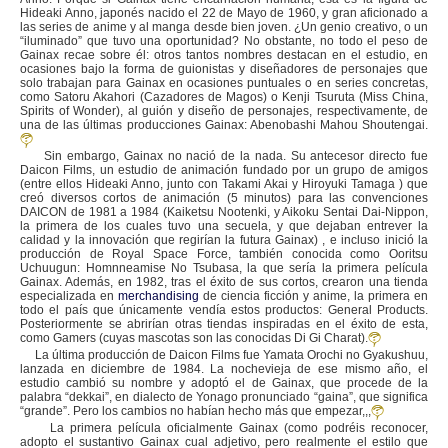
Hideaki Anno, japonés nacido el 22 de Mayo de 1960, y gran aficionado a
las series de anime y al manga desde bien joven. ¿Un genio creativo, o un
“iluminado” que tuvo una oportunidad? No obstante, no todo el peso de
Gainax recae sobre él: otros tantos nombres destacan en el estudio, en
ocasiones bajo la forma de guionistas y diseñadores de personajes que
solo trabajan para Gainax en ocasiones puntuales o en series concretas,
como Satoru Akahori (Cazadores de Magos) o Kenji Tsuruta (Miss China,
Spirits of Wonder), al guión y diseño de personajes, respectivamente, de
una de las últimas producciones Gainax: Abenobashi Mahou Shoutengai.
Sin embargo, Gainax no nació de la nada. Su antecesor directo fue
Daicon Films, un estudio de animación fundado por un grupo de amigos
(entre ellos Hideaki Anno, junto con Takami Akai y Hiroyuki Tamaga ) que
creó diversos cortos de animación (5 minutos) para las convenciones
DAICON de 1981 a 1984 (Kaiketsu Nootenki, y Aikoku Sentai Dai-Nippon,
la primera de los cuales tuvo una secuela, y que dejaban entrever la
calidad y la innovación que regirían la futura Gainax) , e incluso inició la
producción de Royal Space Force, también conocida como Ooritsu
Uchuugun: Homnneamise No Tsubasa, la que sería la primera película
Gainax. Además, en 1982, tras el éxito de sus cortos, crearon una tienda
especializada en
merchandising
de ciencia ficción y anime, la primera en
todo el país que únicamente vendía estos productos: General Products.
Posteriormente se abrirían otras tiendas inspiradas en el éxito de esta,
como Gamers (cuyas mascotas son las conocidas Di Gi Charat).
La última producción de Daicon Films fue Yamata Orochi no Gyakushuu,
lanzada en diciembre de 1984. La nochevieja de ese mismo año, el
estudio cambió su nombre y adoptó el de Gainax, que procede de la
palabra “dekkai”, en dialecto de Yonago pronunciado “gaina”, que significa
“grande”. Pero los cambios no habían hecho más que empezar,,,
La primera película oficialmente Gainax (como podréis reconocer,
adopto el sustantivo Gainax cual adjetivo, pero realmente el estilo que