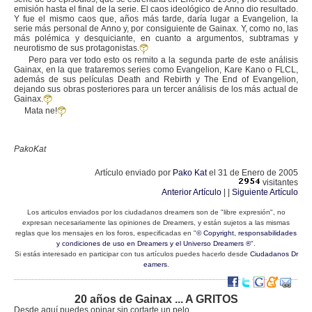
emisión hasta el final de la serie. El caos ideológico de Anno dio resultado.
Y fue el mismo caos que, años más tarde, daría lugar a Evangelion, la
serie más personal de Anno y, por consiguiente de Gainax. Y, como no, las
más polémica y desquiciante, en cuanto a argumentos, subtramas y
neurotismo de sus protagonistas.
Pero para ver todo esto os remito a la segunda parte de este análisis
Gainax, en la que trataremos series como Evangelion, Kare Kano o FLCL,
además de sus películas Death and Rebirth y The End of Evangelion,
dejando sus obras posteriores para un tercer análisis de los más actual de
Gainax.
Mata ne!
PakoKat
Artículo enviado por
Pako Kat
el 31 de Enero de 2005
visitantes
Anterior Artículo
| |
Siguiente Artículo
Los articulos enviados por los ciudadanos dreamers son de "libre expresión", no
expresan necesariamente las opiniones de Dreamers, y están sujetos a las mismas
reglas que los mensajes en los foros, especificadas en "
© Copyright, responsabilidades
y condiciones de uso en Dreamers y el Universo Dreamers ®
".
Si estás interesado en participar con tus artículos puedes hacerlo desde
Ciudadanos Dr
eamers
.
20 años de Gainax ... A GRITOS
Desde aquí puedes opinar sin cortarte un pelo.