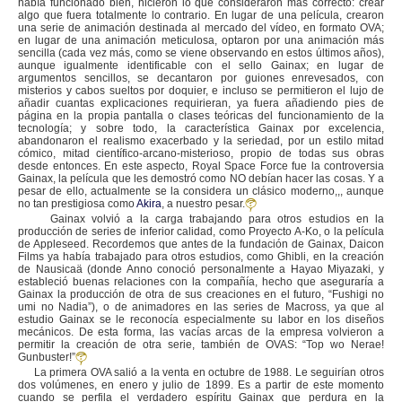
había funcionado bien, hicieron lo que consideraron más correcto: crear
algo que fuera totalmente lo contrario. En lugar de una película, crearon
una serie de animación destinada al mercado del vídeo, en formato OVA;
en lugar de una animación meticulosa, optaron por una animación más
sencilla (cada vez más, como se viene observando en estos últimos años),
aunque igualmente identificable con el sello Gainax; en lugar de
argumentos sencillos, se decantaron por guiones enrevesados, con
misterios y cabos sueltos por doquier, e incluso se permitieron el lujo de
añadir cuantas explicaciones requirieran, ya fuera añadiendo pies de
página en la propia pantalla o clases teóricas del funcionamiento de la
tecnología; y sobre todo, la característica Gainax por excelencia,
abandonaron el realismo exacerbado y la seriedad, por un estilo mitad
cómico, mitad científico-arcano-misterioso, propio de todas sus obras
desde entonces. En este aspecto, Royal Space Force fue la controversia
Gainax, la película que les demostró como NO debían hacer las cosas. Y a
pesar de ello, actualmente se la considera un clásico moderno,,, aunque
no tan prestigiosa como
Akira
, a nuestro pesar.
Gainax volvió a la carga trabajando para otros estudios en la
producción de series de inferior calidad, como Proyecto A-Ko, o la película
de Appleseed. Recordemos que antes de la fundación de Gainax, Daicon
Films ya había trabajado para otros estudios, como Ghibli, en la creación
de Nausicaä (donde Anno conoció personalmente a Hayao Miyazaki, y
estableció buenas relaciones con la compañía, hecho que aseguraría a
Gainax la producción de otra de sus creaciones en el futuro, “Fushigi no
umi no Nadia”), o de animadores en las series de Macross, ya que al
estudio Gainax se le reconocía especialmente su labor en los diseños
mecánicos. De esta forma, las vacías arcas de la empresa volvieron a
permitir la creación de otra serie, también de OVAS: “Top wo Nerae!
Gunbuster!”
La primera OVA salió a la venta en octubre de 1988. Le seguirían otros
dos volúmenes, en enero y julio de 1899. Es a partir de este momento
cuando se perfila el verdadero espíritu Gainax que perdura en la