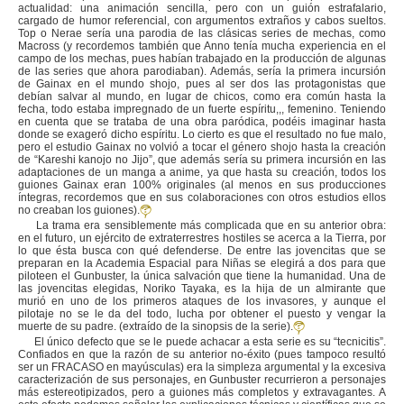
actualidad: una animación sencilla, pero con un guión estrafalario,
cargado de humor referencial, con argumentos extraños y cabos sueltos.
Top o Nerae sería una parodia de las clásicas series de mechas, como
Macross (y recordemos también que Anno tenía mucha experiencia en el
campo de los mechas, pues habían trabajado en la producción de algunas
de las series que ahora parodiaban). Además, sería la primera incursión
de Gainax en el mundo shojo, pues al ser dos las protagonistas que
debían salvar al mundo, en lugar de chicos, como era común hasta la
fecha, todo estaba impregnado de un fuerte espíritu,,, femenino. Teniendo
en cuenta que se trataba de una obra paródica, podéis imaginar hasta
donde se exageró dicho espíritu. Lo cierto es que el resultado no fue malo,
pero el estudio Gainax no volvió a tocar el género shojo hasta la creación
de “Kareshi kanojo no Jijo”, que además sería su primera incursión en las
adaptaciones de un manga a anime, ya que hasta su creación, todos los
guiones Gainax eran 100% originales (al menos en sus producciones
íntegras, recordemos que en sus colaboraciones con otros estudios ellos
no creaban los guiones).
La trama era sensiblemente más complicada que en su anterior obra:
en el futuro, un ejército de extraterrestres hostiles se acerca a la Tierra, por
lo que ésta busca con qué defenderse. De entre las jovencitas que se
preparan en la Academia Espacial para Niñas se elegirá a dos para que
piloteen el Gunbuster, la única salvación que tiene la humanidad. Una de
las jovencitas elegidas, Noriko Tayaka, es la hija de un almirante que
murió en uno de los primeros ataques de los invasores, y aunque el
pilotaje no se le da del todo, lucha por obtener el puesto y vengar la
muerte de su padre. (extraído de la sinopsis de la serie).
El único defecto que se le puede achacar a esta serie es su “tecnicitis”.
Confiados en que la razón de su anterior no-éxito (pues tampoco resultó
ser un FRACASO en mayúsculas) era la simpleza argumental y la excesiva
caracterización de sus personajes, en Gunbuster recurrieron a personajes
más estereotipizados, pero a guiones más completos y extravagantes. A