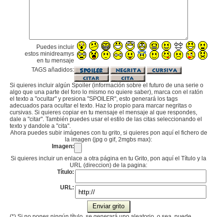
Puedes incluir
estos minidreamys
en tu mensaje
TAGS añadidos:
Si quieres incluir algún Spoiler (información sobre el futuro de una serie o
algo que una parte del foro lo mismo no quiere saber), marca con el ratón
el texto a "ocultar" y presiona "SPOILER", esto generará los tags
adecuados para ocultar el texto. Haz lo propio para marcar negritas o
cursivas. Si quieres copiar en tu mensaje el mensaje al que respondes,
dale a "citar". También puedes usar el estilo de las citas seleccionando el
texto y dandole a "cita".
Ahora puedes subir imágenes con tu grito, si quieres pon aquí el fichero de
la imagen (jpg o gif, 2mgbs max):
Imagen:
Si quieres incluir un enlace a otra página en tu Grito, pon aquí el Título y la
URL (direccion) de la pagina:
Título:
URL:
(*) Si no pones ningún título, se generará uno aleatorio, o sea, puede