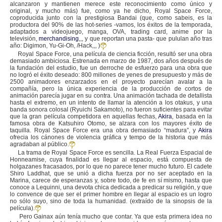
alcanzaron y mantienen merece este reconocimiento como único y
original, y mucho más) fue, como ya he dicho, Royal Space Force,
coproducida junto con la prestigiosa Bandai (que, como sabeis, es la
productora del 90% de las hot-series -vamos, los éxitos de la temporada,
adaptados a videojuego, manga, OVA, trading card, anime por la
televisión,
merchandising
,,, y que reportan una pasta- que pululan año tras
año: Digimon, Yu-Gi-Oh, /Hack,,, )
Royal Space Force, una película de ciencia ficción, resultó ser una obra
demasiado ambiciosa. Estrenada en marzo de 1987, dos años después de
la fundación del estudio, fue un derroche de esfuerzo para una obra que
no logró el éxito deseado: 800 millones de yenes de presupuesto y más de
2500 animadores enzarzados en el proyecto parecían avalar a la
compañía, pero la única experiencia de la producción de cortos de
animación parecía jugar en su contra. Una animación tachada de detallista
hasta el extremo, en un intento de llamar la atención a los otakus, y una
banda sonora colosal (Ryuichi Sakamoto), no fueron suficientes para evitar
que la gran película competidora en aquellas fechas,
Akira
, basada en la
famosa obra de Katsuhiro Otomo, se alzara con los mayores éxito de
taquilla. Royal Space Force era una obra demasiado “madura”, y
Akira
ofrecia los cánones de violencia gráfica y tempo de la historia que más
agradaban al público.
La trama de Royal Space Force es sencilla. La Real Fuerza Espacial de
Honneamise, cuya finalidad es llegar al espacio, está compuesta de
holgazanes fracasados, por lo que no parece tener mucho futuro. El cadete
Shiro Laddhat, que se unió a dicha fuerza por no ser aceptado en la
Marina, carece de esperanzas y, sobre todo, de fe en sí mismo, hasta que
conoce a Lequinni, una devota chica dedicada a predicar su religión, y que
lo convence de que ser el primer hombre en llegar al espacio es un logro
no sólo suyo, sino de toda la humanidad. (extraído de la sinopsis de la
película).
Pero Gainax aún tenía mucho que contar. Ya que esta primera idea no