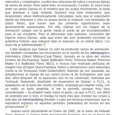
retorcidos y complicados, ocultos tras máscaras de rutina y escenas típicas
de series de anime. Pero sobre todo, es innovación. Cambio. El único nexo
entre las series Gainax es el misterio que las acaba envolviendo, la duda
que plantean a cada instante. Guiones muy bien elaborados, que
desprenden ideas meticulosamente calculadas, para que el espectador
atento las relacione y cree su propia teoría al respecto, con toneladas de
pistas falsas, que hacen que las primeras suposiciones sean
generalmente equivocadas. Por ello, Gainax son los magos de la
animación: juegan con la gente, hasta el punto de ser incomprensibles
para el ojo inexperto. Pero el aficionado más veterano, conocedor del
ingenio marca Gainax, sabe que estos tan solo pretenden esconder la
auténtica historia, que subyace bajo la máscara de un anime típico. Los
reyes de la subliminalidad.
Cabe destacar que Gainax no solo ha producido series de animación:
son también constantes sus incursiones en el mundo de los
videojuegos
e
informática (Silent Mobius-Case:Titanic, basado en la obra del mismo
nombre de Kia Asamiya; Super Battleskin Panic; Princess Maker; Princess
Maker II o Battleskin Panic 9821), e incluso han realizado películas de
imagen real (Dragon Quest Fantasia Video) y animaciones para videoclips
(como la de Tomoyasu Hotei Guitarhythm). Además de, por supuesto, las
adaptaciones al manga de sus series (como la de Evangelion, que casi
diez años después de su aparación aún no ha culminado, realizada por
Yoshiyuki Sadamoto, diseñador de escenarios de Gainax; o FLCL, la
adaptación de la serie del mismo nombre, realizada por Hajime Ueda, con
un estilo un tanto simplista, si me lo permitís, aunque muy bien
caracterizado – no añadiré nada sobre el guión, ya que si FLCL era difícil
de entender por sí solo, el manga no hace más que enredar las cosas) y
todo tipo de
merchandising
(llevado a cabo por terceras empresas), que le
reportaron ingresos en aquellos periodos (reiterados) de receso en sus
producciones.
Gainax nació oficialmente en Enero de 1985, de la mano de Hideaki
Anno. Porque si Gainax tiene encarnación humana, esa es la figura de