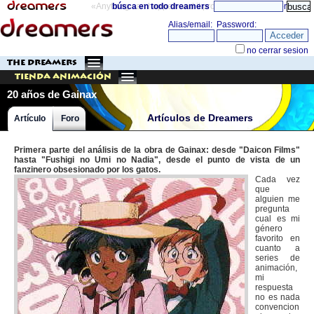
«Anything can happen and it probably will»
búsca en todo dreamers
directorio
THE DREAMERS
Tienda Animación
20 años de Gainax
Artículos de Dreamers
Artículo
Foro
Primera parte del análisis de la obra de Gainax: desde "Daicon Films"
hasta "Fushigi no Umi no Nadia", desde el punto de vista de un
fanzinero obsesionado por los gatos.
Cada vez
que
alguien me
pregunta
cual es mi
género
favorito en
cuanto a
series de
animación,
mi
respuesta
no es nada
convencion