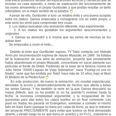
este efecto podemos señalar las explicaciones técnicas y científicas que se
incluían en cada episodio, a modo de explicación del funcionamiento de
las naves armamento y el propio Gunbuster, y que podían resultar un tanto
infumables, en el mejor sentido de la palabra.
A pesar de ello, Gunbuster si tuvo un relativo éxito y una buena acogida
entre los otakus. Gainax empezaba a consagrarse con un estilo propio, y
esta serie les sirvió para comprender tres cosas:
1. Los otakus buscaban una animación diferente, más experimental
2. A los otakus les gustaban los argumentos desconcertantes y
originales
3. Gainax se demostró a sí misma que las series de mechas se les
daban bien
Se empezaba a cocer el éxito,,,
Debido al éxito que GunBuster supuso, TV Tokio contacta con Hideaki
Anno por recomendación expresa de Hayao Miyazaki, en 1989. Se trataba
de la realización de una serie de animación, proyecto que previamente
había abandonado el propio Miyazaki, concentrado en sacar adelante sus
películas al frente de Ghibli. Partiendo de la base de la famosa novela de
Julio Verne “20000 Leguas de Viaje Submarino”, nace “Fushigi no umi no
Nadia”, serie que fue emitida por Tele5 hace más de 10 años, bajo el título
El Misterio de la Piedra Azul.
En esta producción, de nuevo la animación, sin resultar espectacular,
denotaba la acción y desencadenamiento de hechos que afecta a todas
las series Gainax. Y fue también la serie en la que Gainax descubrió su
mayor defecto, que no ha podido (o no ha querido?) resolver hasta la
fecha: la excesiva complejidad argumental, y la incapacidad de los
guionistas para atar todos los cabos sueltos en un final coherente. Les
pasó en Nadia, les pasaría en Evangelion, volverían a cometer el mismo
fallo en Kare Kano (aunque no fuera por culpa de Anno, ya que lo retiraron
del proyecto PRECISAMENTE para evitar que tuviera un final demasiado
abierto, y desde luego no es que fuera un acierto) y, en FLCL, estuvieron a