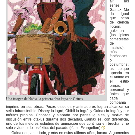
al: las
series
Gainax. Me
da igual
que sean
de ciencia
ficción,
gakkuen
(las típicas
comedietas
de
instituto),
más
fantásticas
o
costumbrist
as,,, Lo que
aprecio en
el anime es
el estilo
propio,
personal y
único que
cada
Una imagen de Nadia, la primera obra larga de Gainax
compañía
imprime en sus obras. Pocos estudios y animadores logran alcanzar su
sello intransferible. Disney lo logró, Ghibli lo logró, y Gainax lo logró, y por
méritos propios. Criticada y alabada por partes iguales, y motivo de
discusión entre otakus durante dos décadas, Gainax es, con diferencia,
uno de los mejores estudios de animación que continúa en brecha, y no
solo viviendo de los éxitos del pasado (léase Evangelion).
Gainax es, ante todo, y más en estos últimos años, locura. Argumentos