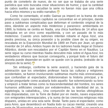
punto de cometerlo de nuevo, de no ser que se trataba de una serie
paródica que solo buscaba crear situaciones de humor, y que la cantidad
de cabos sueltos que sacudían la serie no fueran más que una crítica
hacia ellos mismos y su estilo narrativo.
Como he comentado, el estilo Gainax ya imperó en la trama de esta
producción, cuyos mejores capítulos se concentran en el principio, dando
paso a subtramas complicadas que deforman el contenido original de la
obra, dándole un aspecto más misterioso y paranoico: ambientada en
1889, la historia se centra en Nadia, una chica huérfana de 14 años que
trabajaba en un circo como equilibrista, y con un pasado de lo más
misterioso. Cuando unos ladrones intentan robarle el Agua Azul, una
piedra preciosa, su única posesión y la posible clave de su origen, es
rescatada en la Exposición Mundial de 1889 en Paris por Jean, un genio
inventor de 14 años. Ambos huyen de los ladrones hasta llegar al Océano
Atlántico, donde son rescatados por el Capitán Nemo en el Nautilus. La
serie sigue su curso mientras Nadia descubre más sobre el Agua Azul, los
verdaderos villanos que buscan conseguirla, y porqué todo el futuro del
planeta puede depender en quién se quede con la piedra. (extraído de la
sinopsis de la serie).
Sin embargo, conforme la serie avanzó, y haciendo gala de la
admiración que los orientales profesan hacia las culturas y religiones
occidentales, se fueron involucrando subtramas mucho más enrevesadas,
que confundían al espectador, distorsionaban la historia principal, y te
hacían preguntarte como acabaría todo aquello: fue solemnizando su tono
y empezó a tratar temas como la trascendentalidad del hombre, los seres
humanos artificiales creados por extraterrestres, la identidad del yo, la
egiptología, la cabalística,,, Una conjunción de las teorías ufologísticas
más disparatadas, con la Torre de Babel por en medio, naves espaciales
con emigrantes interespaciales, y la suma de las creencias religiosas más
dispares, unidas en una sola serie. Brutal. Tanto para el espectador, como
para Anno, que desembocó en Nadia todo su cacao mental, creando una
serie de 39 episodios, que se estrenaría en Enero de 1990, y no cesaría su