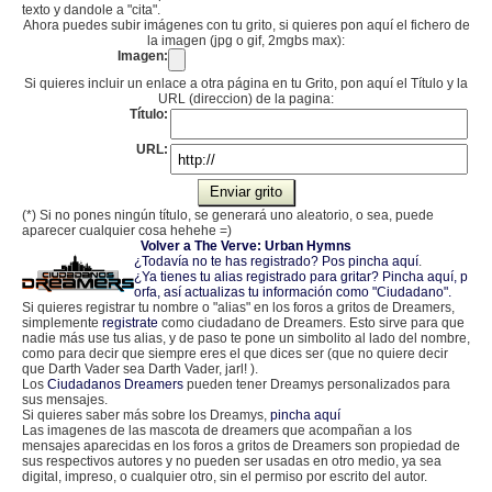
texto y dandole a "cita".
Ahora puedes subir imágenes con tu grito, si quieres pon aquí el fichero de
la imagen (jpg o gif, 2mgbs max):
Imagen:
Si quieres incluir un enlace a otra página en tu Grito, pon aquí el Título y la
URL (direccion) de la pagina:
Título:
URL:
(*) Si no pones ningún título, se generará uno aleatorio, o sea, puede
aparecer cualquier cosa hehehe =)
Volver a The Verve: Urban Hymns
¿Todavía no te has registrado? Pos pincha aquí
.
¿Ya tienes tu alias registrado para gritar? Pincha aquí, p
orfa, así actualizas tu información como "Ciudadano".
Si quieres registrar tu nombre o "alias" en los foros a gritos de Dreamers,
simplemente
registrate
como ciudadano de Dreamers. Esto sirve para que
nadie más use tus alias, y de paso te pone un simbolito al lado del nombre,
como para decir que siempre eres el que dices ser (que no quiere decir
que Darth Vader sea Darth Vader, jarl! ).
Los
Ciudadanos Dreamers
pueden tener Dreamys personalizados para
sus mensajes.
Si quieres saber más sobre los Dreamys,
pincha aquí
Las imagenes de las mascota de dreamers que acompañan a los
mensajes aparecidas en los foros a gritos de Dreamers son propiedad de
sus respectivos autores y no pueden ser usadas en otro medio, ya sea
digital, impreso, o cualquier otro, sin el permiso por escrito del autor.