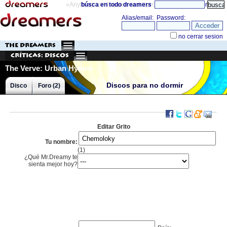
«Anything can happen and it probably will»
búsca en todo dreamers
directorio
THE DREAMERS
Críticas: Discos
The Verve: Urban Hymns
Discos para no dormir
Disco
Foro (2)
Editar Grito
Tu nombre:
(1)
¿Qué Mr.Dreamy te
sienta mejor hoy?