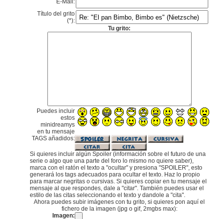
E-Mail:
Título del grito
(*):
Tu grito:
Puedes incluir
estos
minidreamys
en tu mensaje
TAGS añadidos:
Si quieres incluir algún Spoiler (información sobre el futuro de una
serie o algo que una parte del foro lo mismo no quiere saber),
marca con el ratón el texto a "ocultar" y presiona "SPOILER", esto
generará los tags adecuados para ocultar el texto. Haz lo propio
para marcar negritas o cursivas. Si quieres copiar en tu mensaje el
mensaje al que respondes, dale a "citar". También puedes usar el
estilo de las citas seleccionando el texto y dandole a "cita".
Ahora puedes subir imágenes con tu grito, si quieres pon aquí el
fichero de la imagen (jpg o gif, 2mgbs max):
Imagen: