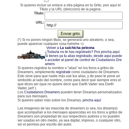
Si quieres incluir un enlace a otra página en tu Grito, pon aquí el
Título y la URL (direccion) de la pagina:
Título:
URL:
(*) Si no pones ningún título, se generará uno aleatorio, o sea,
puede aparecer cualquier cosa hehehe =)
Volver a
La salchicha peleona
¿Todavía no te has registrado? Pos pincha aquí
.
Si tienes ya tu alias registrado, desde aquí puede
s acceder al panel de control de Ciudadanos Dre
amers
Si quieres registrar tu nombre o "alias" en los foros a gritos de
Dreamers, simplemente
registrate
como ciudadano de Dreamers.
Esto sirve para que nadie más use tus alias, y de paso te pone un
simbolito al lado del nombre, como para decir que siempre eres el
que dices ser (que no quiere decir que Darth Vader sea Darth
Vader, jarl! ).
Los
Ciudadanos Dreamers
pueden tener Dreamys personalizados
para sus mensajes.
Si quieres saber más sobre los Dreamys,
pincha aquí
Las imagenes de las mascota de dreamers (o sea, los dreamys)
que acompañan a los mensajes aparecidas en los foros a gritos de
Dreamers son propiedad de sus respectivos autores y no pueden
ser usadas en otro medio, ya sea digital, impreso, o cualquier otro,
sin el permiso por escrito del autor.