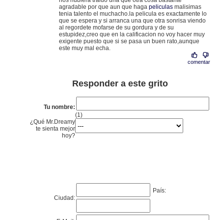
nos hubiera traido una que otra cosa bastante
agradable por que aun que haga
peliculas
malisimas
tenia talento el muchacho.la pelicula es exactamente lo
que se espera y si arranca una que otra sonrisa viendo
al regordete mofarse de su gordura y de su
estupidez,creo que en la calificacion no voy hacer muy
exigente puesto que si se pasa un buen rato,aunque
este muy mal echa.
comentar
Responder a este grito
Tu nombre:
(1)
¿Qué Mr.Dreamy
te sienta mejor
hoy?
País:
Ciudad: