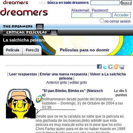
«Anything can happen and it probably will»
búsca en todo dreamers
directorio
THE DREAMERS
Críticas: Películas
La salchicha peleona
Películas para no dormir
Película
Foro (3)
[
Leer respuestas
|
Enviar una nueva respuesta
|
Volver a La salchicha
peleona
]
Anterior grito
|
editar grito
"El pan Bimbo, Bimbo es" (Nietzsch
Le dio 5
e)
puntos
trollhammaren desde puente del brandivino ,
hobbiton -- Domingo, 31 de Octubre de 2004 a las
02:36.
.
148.245.246.172 |
Desde que se ve la caratula se sabe que la pelicula es
una gachada de las buenas,debo admitir que esta
pelicula es muy mala,de echo es lo peor que ha echo
Chris Farley quien para mi de no haber muerto en 1999