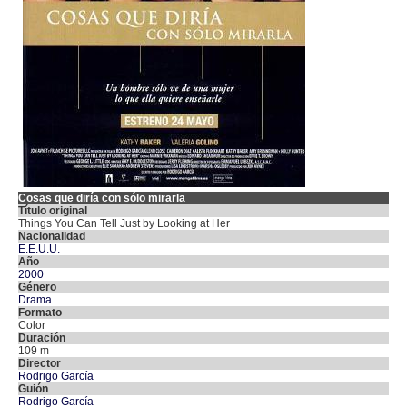
Cosas que diría con sólo mirarla
Título original
Things You Can Tell Just by Looking at Her
Nacionalidad
E.E.U.U.
Año
2000
Género
Drama
Formato
Color
Duración
109 m
Director
Rodrigo García
Guión
Rodrigo García