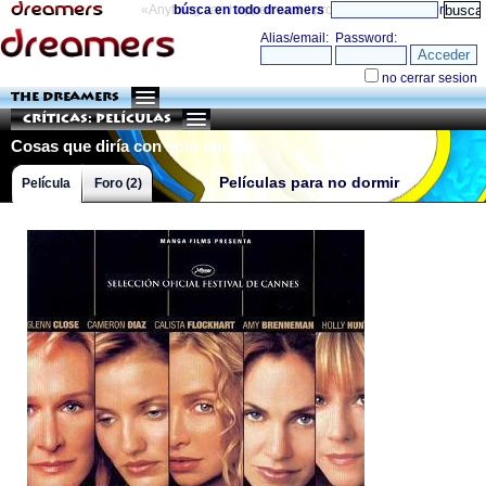
«Anything can happen and it probably will»
búsca en todo dreamers
directorio
THE DREAMERS
Críticas: Películas
Cosas que diría con sólo mirarla
Películas para no dormir
Película
Foro (2)