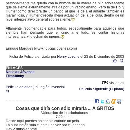
personalmente me quedo con la historia de la madre de hijo adolescente
que se siente extrañamente atraída por un vecino enano. Pero la de Holly
Hunter como directora de un banco al que le deja el amante también es
maravillosa, y Hunter ofrecela mejor actuación de la película, dentro de un
nivel interpretativo general sobresaliente.
Altamente recomendable para todos, especialmente para aquellos que
siempre han pensado que el cine, ante todo, es contar historias
interesantes, y lo echan de menos.
Enrique Marqués (www.noticiasjovenes.com)
Ficha de Película enviada por
Henry Lozone
el 23 de Diciembre de 2003
ENLACES
Noticias Jóvenes
Filmaffinity
visitantes
Película anterior (La Legión Invencibl
Película Siguiente (El piano)
e)
Cosas que diría con sólo mirarla ... A GRITOS
Valoración de los ciudadanos:
7.00
puntos
Desde aquí puedes opinar sin cortarte un pelo.
La puntuación solo cuenta una vez por ciudadano.
Hay
2
gritos en total