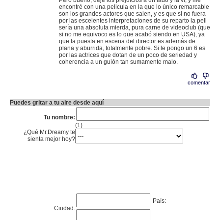
Pero bueno, deje los prejuicios a un lado y la vi, y me
encontré con una pelicula en la que lo único remarcable
son los grandes actores que salen, y es que si no fuera
por las escelentes interpretaciones de su reparto la peli
sería una absoluta mierda, pura carne de videoclub (que
si no me equivoco es lo que acabó siendo en USA), ya
que la puesta en escena del director es además de
plana y aburrida, totalmente pobre. Si le pongo un 6 es
por las actrices que dotan de un poco de seriedad y
coherencia a un guión tan sumamente malo.
comentar
Puedes gritar a tu aire desde aquí
Tu nombre:
(1)
¿Qué Mr.Dreamy te
sienta mejor hoy?
País:
Ciudad: