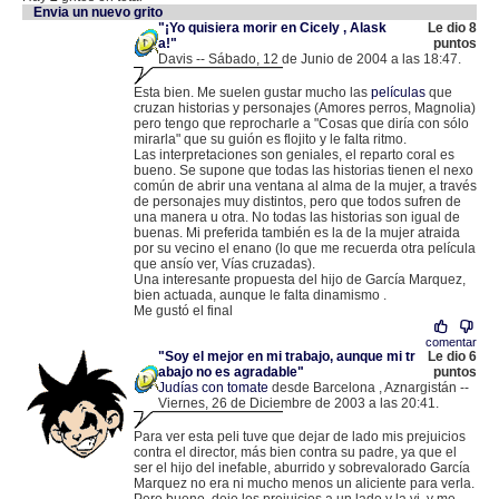
Envia un nuevo grito
"¡Yo quisiera morir en Cicely , Alask
Le dio 8
a!"
puntos
Davis -- Sábado, 12 de Junio de 2004 a las 18:47.
.
62.83.160.41 |
Esta bien. Me suelen gustar mucho las
películas
que
cruzan historias y personajes (Amores perros, Magnolia)
pero tengo que reprocharle a "Cosas que diría con sólo
mirarla" que su guión es flojito y le falta ritmo.
Las interpretaciones son geniales, el reparto coral es
bueno. Se supone que todas las historias tienen el nexo
común de abrir una ventana al alma de la mujer, a través
de personajes muy distintos, pero que todos sufren de
una manera u otra. No todas las historias son igual de
buenas. Mi preferida también es la de la mujer atraida
por su vecino el enano (lo que me recuerda otra película
que ansío ver, Vías cruzadas).
Una interesante propuesta del hijo de García Marquez,
bien actuada, aunque le falta dinamismo .
Me gustó el final
comentar
"Soy el mejor en mi trabajo, aunque mi tr
Le dio 6
abajo no es agradable"
puntos
Judías con tomate
desde Barcelona , Aznargistán --
Viernes, 26 de Diciembre de 2003 a las 20:41.
.
81.43.16.190 |
Para ver esta peli tuve que dejar de lado mis prejuicios
contra el director, más bien contra su padre, ya que el
ser el hijo del inefable, aburrido y sobrevalorado García
Marquez no era ni mucho menos un aliciente para verla.