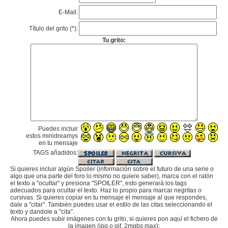
E-Mail:
Título del grito (*):
Tu grito:
Puedes incluir
estos minidreamys
en tu mensaje
TAGS añadidos:
Si quieres incluir algún Spoiler (información sobre el futuro de una serie o
algo que una parte del foro lo mismo no quiere saber), marca con el ratón
el texto a "ocultar" y presiona "SPOILER", esto generará los tags
adecuados para ocultar el texto. Haz lo propio para marcar negritas o
cursivas. Si quieres copiar en tu mensaje el mensaje al que respondes,
dale a "citar". También puedes usar el estilo de las citas seleccionando el
texto y dandole a "cita".
Ahora puedes subir imágenes con tu grito, si quieres pon aquí el fichero de
la imagen (jpg o gif, 2mgbs max):