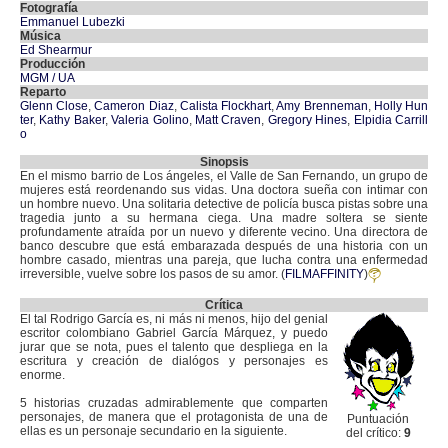
Fotografía
Emmanuel Lubezki
Música
Ed Shearmur
Producción
MGM / UA
Reparto
Glenn Close
,
Cameron Diaz
,
Calista Flockhart
,
Amy Brenneman
,
Holly Hun
ter
,
Kathy Baker
,
Valeria Golino
,
Matt Craven
,
Gregory Hines
,
Elpidia Carrill
o
Sinopsis
En el mismo barrio de Los ángeles, el Valle de San Fernando, un grupo de
mujeres está reordenando sus vidas. Una doctora sueña con intimar con
un hombre nuevo. Una solitaria detective de policía busca pistas sobre una
tragedia junto a su hermana ciega. Una madre soltera se siente
profundamente atraída por un nuevo y diferente vecino. Una directora de
banco descubre que está embarazada después de una historia con un
hombre casado, mientras una pareja, que lucha contra una enfermedad
irreversible, vuelve sobre los pasos de su amor. (
FILMAFFINITY
)
Crítica
El tal Rodrigo García es, ni más ni menos, hijo del genial
escritor colombiano Gabriel García Márquez, y puedo
jurar que se nota, pues el talento que despliega en la
escritura y creación de dialógos y personajes es
enorme.
5 historias cruzadas admirablemente que comparten
personajes, de manera que el protagonista de una de
Puntuación
ellas es un personaje secundario en la siguiente.
del crítico:
9