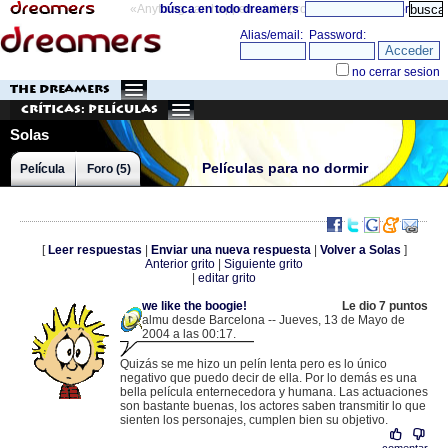
«Anything can happen and it probably will»
búsca en todo dreamers
directorio
THE DREAMERS
Críticas: Películas
Solas
Películas para no dormir
Película
Foro (5)
[
Leer respuestas
|
Enviar una nueva respuesta
|
Volver a Solas
]
Anterior grito
|
Siguiente grito
|
editar grito
we like the boogie!
Le dio 7 puntos
almu desde Barcelona -- Jueves, 13 de Mayo de
2004 a las 00:17.
.
80.34.178.104 |
Quizás se me hizo un pelín lenta pero es lo único
negativo que puedo decir de ella. Por lo demás es una
bella película enternecedora y humana. Las actuaciones
son bastante buenas, los actores saben transmitir lo que
sienten los personajes, cumplen bien su objetivo.