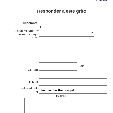
comentar
Responder a este grito
Tu nombre:
(1)
¿Qué Mr.Dreamy
te sienta mejor
hoy?
País:
Ciudad:
E-Mail:
Título del grito
(*):
Tu grito: