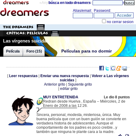
«Anything can happen and it probably will»
búsca en todo dreamers
directorio
THE DREAMERS
Críticas: Películas
Las vírgenes suicidas
Películas para no dormir
Película
Foro (15)
[
Leer respuestas
|
Enviar una nueva respuesta
|
Volver a Las vírgenes
suicidas
]
Anterior grito
|
Siguiente grito
|
editar grito
MUY ENTRETENIDA
Le dio 8 puntos
Redrain desde Huelva , España -- Miércoles, 2 de
Enero de 2008 a las 12:26.
.
78.136.97.224 |
Sincera, personal, modesta, misteriosa, única. Muy
buena película que con un buen guión se convierte en
verdadera historia de adolescentes. Aunque el
comportamiento de los padres es poco creible...y
también que ninguna le plante cara a la madre.