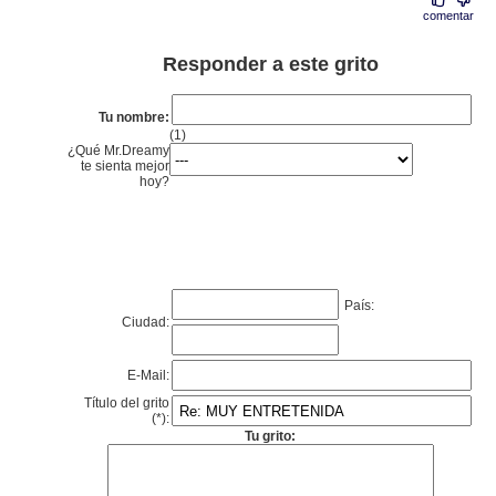
comentar
Responder a este grito
Tu nombre:
(1)
¿Qué Mr.Dreamy
te sienta mejor
hoy?
País:
Ciudad:
E-Mail:
Título del grito
(*):
Tu grito: