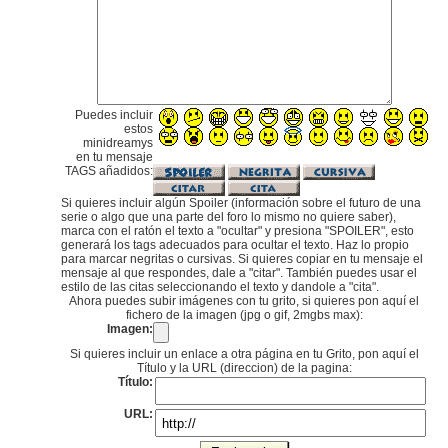
Puedes incluir
estos
minidreamys
en tu mensaje
TAGS añadidos:
Si quieres incluir algún Spoiler (información sobre el futuro de una
serie o algo que una parte del foro lo mismo no quiere saber),
marca con el ratón el texto a "ocultar" y presiona "SPOILER", esto
generará los tags adecuados para ocultar el texto. Haz lo propio
para marcar negritas o cursivas. Si quieres copiar en tu mensaje el
mensaje al que respondes, dale a "citar". También puedes usar el
estilo de las citas seleccionando el texto y dandole a "cita".
Ahora puedes subir imágenes con tu grito, si quieres pon aquí el
fichero de la imagen (jpg o gif, 2mgbs max):
Imagen:
Si quieres incluir un enlace a otra página en tu Grito, pon aquí el
Título y la URL (direccion) de la pagina:
Título:
URL: