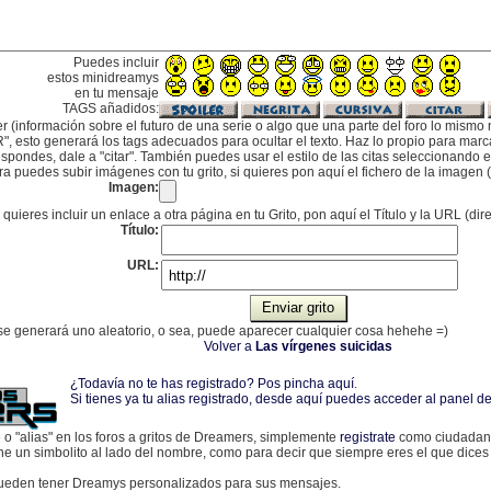
Puedes incluir
estos minidreamys
en tu mensaje
TAGS añadidos:
er (información sobre el futuro de una serie o algo que una parte del foro lo mismo 
", esto generará los tags adecuados para ocultar el texto. Haz lo propio para marcar
pondes, dale a "citar". También puedes usar el estilo de las citas seleccionando el 
a puedes subir imágenes con tu grito, si quieres pon aquí el fichero de la imagen (
Imagen:
 quieres incluir un enlace a otra página en tu Grito, pon aquí el Título y la URL (dir
Título:
URL:
, se generará uno aleatorio, o sea, puede aparecer cualquier cosa hehehe =)
Volver a
Las vírgenes suicidas
¿Todavía no te has registrado? Pos pincha aquí
.
Si tienes ya tu alias registrado, desde aquí puedes acceder al panel
e o "alias" en los foros a gritos de Dreamers, simplemente
registrate
como ciudadano
one un simbolito al lado del nombre, como para decir que siempre eres el que dices
eden tener Dreamys personalizados para sus mensajes.