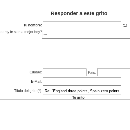
Responder a este grito
Tu nombre:
(1)
eamy te sienta mejor hoy?
Ciudad:
País:
E-Mail:
Título del grito (*):
Tu grito: