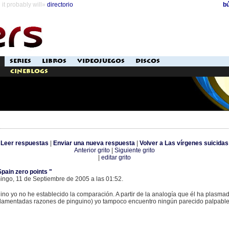
it probably will»
directorio
b
SERIES
LIBROS
VIDEOJUEGOS
DISCOS
Cineblogs
[
Leer respuestas
|
Enviar una nueva respuesta
|
Volver a Las vírgenes suicidas
Anterior grito
|
Siguiente grito
|
editar grito
Spain zero points "
mingo, 11 de Septiembre de 2005 a las 01:52.
no yo no he establecido la comparación. A partir de la analogía que él ha plasma
undamentadas razones de pinguino) yo tampoco encuentro ningún parecido palpabl