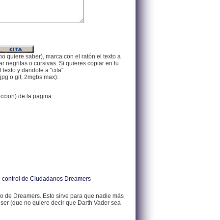
no quiere saber), marca con el ratón el texto a
 negritas o cursivas. Si quieres copiar en tu
texto y dandole a "cita".
jpg o gif, 2mgbs max):
eccion) de la pagina:
 de control de Ciudadanos Dreamers
 de Dreamers. Esto sirve para que nadie más
 ser (que no quiere decir que Darth Vader sea