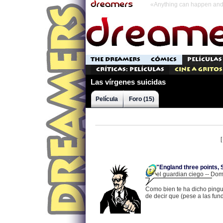
«Anything can happen and 
THE DREAMERS
CÓMICS
PELÍCULAS
Críticas: Películas
Cine a Gritos
Las vírgenes suicidas
Película
Foro (15)
"England three points, 
el guardian ciego -- Do
Como bien te ha dicho pingui
de decir que (pese a las f