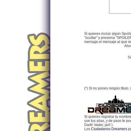
Si quieres incluir algún Spoil
"ocultar" y presiona "SPOILER
mensaje el mensaje al que res
Ahor
Si
(*) Si no pones ningún título
Si quieres registrar tu nombr
use tus alias, y de paso te p
Darth Vader, jarl! ).
Los
Ciudadanos Dreamers
pu