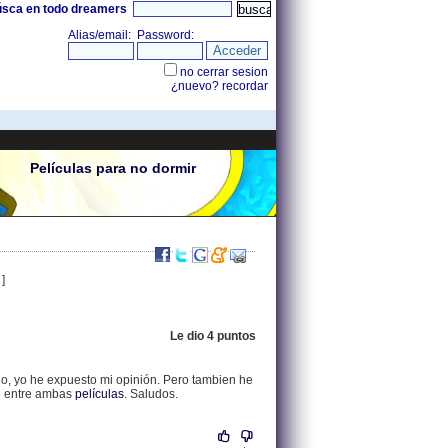
úsca en todo dreamers
Películas para no dormir
]
Le dio 4 puntos
.
84.121.70.150 |
do, yo he expuesto mi opinión. Pero tambien he
e entre ambas
películas
. Saludos.