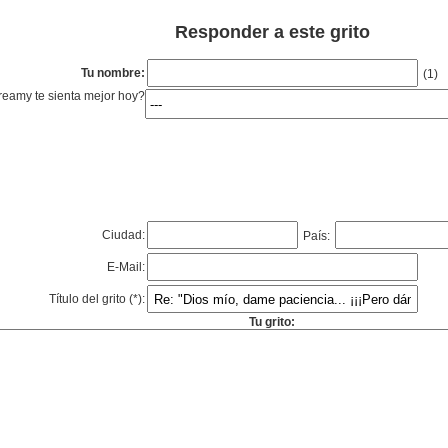
Responder a este grito
Tu nombre:
(1)
eamy te sienta mejor hoy?
Ciudad:
País:
E-Mail:
Título del grito (*):
Tu grito: