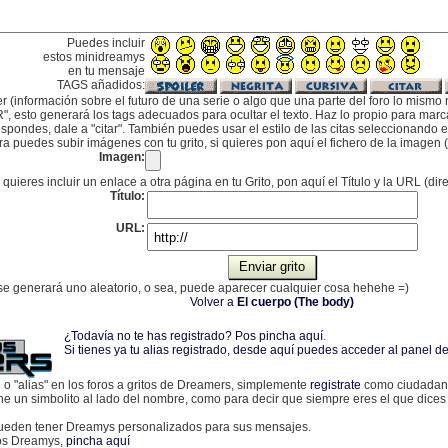
Puedes incluir
estos minidreamys
en tu mensaje
TAGS añadidos:
er (información sobre el futuro de una serie o algo que una parte del foro lo mismo 
", esto generará los tags adecuados para ocultar el texto. Haz lo propio para marcar
pondes, dale a "citar". También puedes usar el estilo de las citas seleccionando el 
a puedes subir imágenes con tu grito, si quieres pon aquí el fichero de la imagen (
Imagen:
 quieres incluir un enlace a otra página en tu Grito, pon aquí el Título y la URL (dir
Título:
URL:
, se generará uno aleatorio, o sea, puede aparecer cualquier cosa hehehe =)
Volver a
El cuerpo (The body)
¿Todavía no te has registrado? Pos pincha aquí
.
Si tienes ya tu alias registrado, desde aquí puedes acceder al panel
e o "alias" en los foros a gritos de Dreamers, simplemente
registrate
como ciudadano
one un simbolito al lado del nombre, como para decir que siempre eres el que dices
eden tener Dreamys personalizados para sus mensajes.
los Dreamys,
pincha aquí