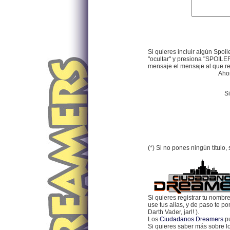
Si quieres incluir algún Spoil
"ocultar" y presiona "SPOILER
mensaje el mensaje al que res
Ahor
Si
(*) Si no pones ningún título
Si quieres registrar tu nombr
use tus alias, y de paso te p
Darth Vader, jarl! ).
Los
Ciudadanos Dreamers
pu
Si quieres saber más sobre 