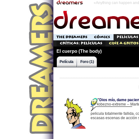
«Anything can happen and 
THE DREAMERS
CÓMICS
PELÍCULAS
Críticas: Películas
Cine a Gritos
El cuerpo (The body)
Película
Foro (1)
"Dios mío, dame pacienc
lobezno-extreme -- Mart
pelicula totalmente fallida, 
escasas escenas de acción s