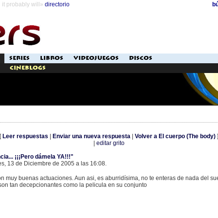
it probably will»
directorio
b
SERIES
LIBROS
VIDEOJUEGOS
DISCOS
Cineblogs
[
Leer respuestas
|
Enviar una nueva respuesta
|
Volver a El cuerpo (The body)
|
editar grito
ia... ¡¡¡Pero dámela YA!!!"
es, 13 de Diciembre de 2005 a las 16:08.
con muy buenas actuaciones. Aun asi, es aburridísima, no te enteras de nada del sue
on tan decepcionantes como la pelicula en su conjunto