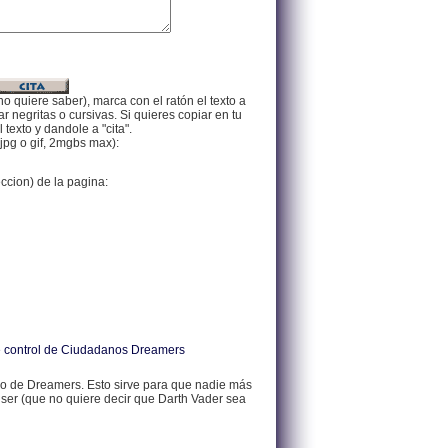
no quiere saber), marca con el ratón el texto a
 negritas o cursivas. Si quieres copiar en tu
texto y dandole a "cita".
jpg o gif, 2mgbs max):
eccion) de la pagina:
 de control de Ciudadanos Dreamers
 de Dreamers. Esto sirve para que nadie más
 ser (que no quiere decir que Darth Vader sea