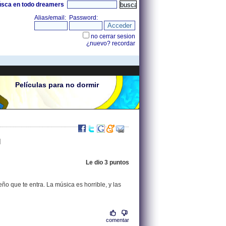
úsca en todo dreamers
Películas para no dormir
]
Le dio 3 puntos
.
85.136.104.199 |
ño que te entra. La música es horrible, y las
comentar