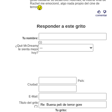
gustó bastante su desarrollo. Además, la muerte final de
Rachel me emocionó, algo nada propio del cine de
terror
comentar
Responder a este grito
Tu nombre:
(1)
¿Qué Mr.Dreamy
te sienta mejor
hoy?
País:
Ciudad:
E-Mail:
Título del grito
(*):
Tu grito: