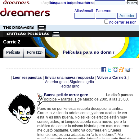
«Anything can happen and it probably will»
búsca en todo dreamers
directorio
THE DREAMERS
Críticas: Películas
Carrie 2
Películas para no dormir
Película
Foro (11)
[
Leer respuestas
|
Enviar una nueva respuesta
|
Volver a Carrie 2
]
Anterior grito
|
Siguiente grito
|
editar grito
Buena peli de terror gore
Le dio 9 puntos
dolblpe -- Martes, 1 de Marzo de 2005 a las 15:00.
.
85.136.110.185 |
Pues no se por ke esta secuela decepciona tanto...
Carrie la vi siendo adolescente, y ahora acabo de ver
esta, y es muy buena. No es ke los efectos estén muy
conseguidos, ni tampoco aporta nada nuevo, pero la
estética de contar la misma historia pero mas moderna
me gustó bastante. Como ya ocurriera en Crueles
Intenciones, es una adaptación "a lo moderno". Me