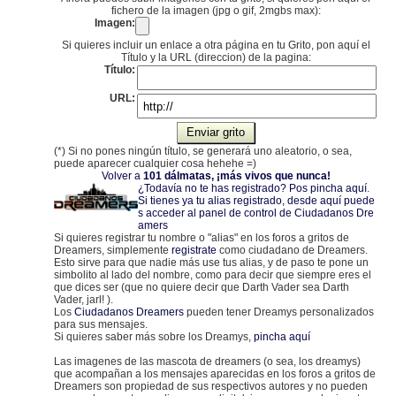
fichero de la imagen (jpg o gif, 2mgbs max):
Imagen:
Si quieres incluir un enlace a otra página en tu Grito, pon aquí el
Título y la URL (direccion) de la pagina:
Título:
URL:
(*) Si no pones ningún título, se generará uno aleatorio, o sea,
puede aparecer cualquier cosa hehehe =)
Volver a
101 dálmatas, ¡más vivos que nunca!
¿Todavía no te has registrado? Pos pincha aquí
.
Si tienes ya tu alias registrado, desde aquí puede
s acceder al panel de control de Ciudadanos Dre
amers
Si quieres registrar tu nombre o "alias" en los foros a gritos de
Dreamers, simplemente
registrate
como ciudadano de Dreamers.
Esto sirve para que nadie más use tus alias, y de paso te pone un
simbolito al lado del nombre, como para decir que siempre eres el
que dices ser (que no quiere decir que Darth Vader sea Darth
Vader, jarl! ).
Los
Ciudadanos Dreamers
pueden tener Dreamys personalizados
para sus mensajes.
Si quieres saber más sobre los Dreamys,
pincha aquí
Las imagenes de las mascota de dreamers (o sea, los dreamys)
que acompañan a los mensajes aparecidas en los foros a gritos de
Dreamers son propiedad de sus respectivos autores y no pueden