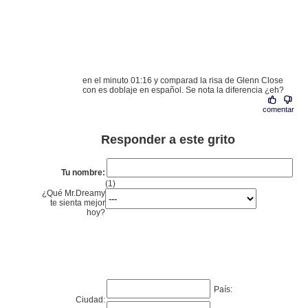
en el minuto 01:16 y comparad la risa de Glenn Close
con es doblaje en español. Se nota la diferencia ¿eh?
comentar
Responder a este grito
Tu nombre:
(1)
¿Qué Mr.Dreamy
te sienta mejor
hoy?
País:
Ciudad: