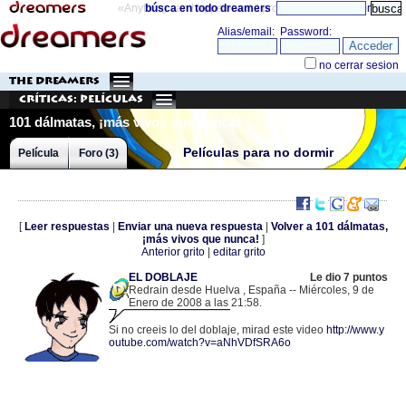
«Anything can happen and it probably will»
búsca en todo dreamers
directorio
THE DREAMERS
Críticas: Películas
101 dálmatas, ¡más vivos que nunca!
Películas para no dormir
Película
Foro (3)
[
Leer respuestas
|
Enviar una nueva respuesta
|
Volver a 101 dálmatas,
¡más vivos que nunca!
]
Anterior grito
|
editar grito
EL DOBLAJE
Le dio 7 puntos
Redrain desde Huelva , España -- Miércoles, 9 de
Enero de 2008 a las 21:58.
.
78.136.97.224 |
Si no creeis lo del doblaje, mirad este video
http://www.y
outube.com/watch?v=aNhVDfSRA6o