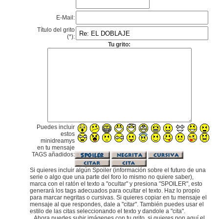
E-Mail:
Título del grito
(*):
Tu grito:
Puedes incluir
estos
minidreamys
en tu mensaje
TAGS añadidos:
Si quieres incluir algún Spoiler (información sobre el futuro de una
serie o algo que una parte del foro lo mismo no quiere saber),
marca con el ratón el texto a "ocultar" y presiona "SPOILER", esto
generará los tags adecuados para ocultar el texto. Haz lo propio
para marcar negritas o cursivas. Si quieres copiar en tu mensaje el
mensaje al que respondes, dale a "citar". También puedes usar el
estilo de las citas seleccionando el texto y dandole a "cita".
Ahora puedes subir imágenes con tu grito, si quieres pon aquí el