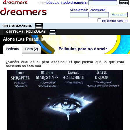
«Anything can happen and it probably will»
búsca en todo dreamers
directorio
THE DREAMERS
Críticas: Películas
Alone (Las Pesadillas de un Asesino)
Películas para no dormir
Película
Foro (2)
¿Sabéis cual es el peor asesino? El que piensa que lo que esta
haciendo no esta mal.