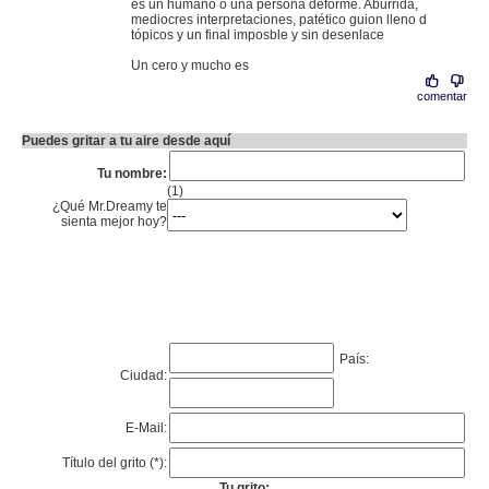
es un humano o una persona deforme. Aburrida,
mediocres interpretaciones, patético guion lleno d
tópicos y un final imposble y sin desenlace
Un cero y mucho es
comentar
Puedes gritar a tu aire desde aquí
Tu nombre:
(1)
¿Qué Mr.Dreamy te
sienta mejor hoy?
País:
Ciudad:
E-Mail:
Título del grito (*):
Tu grito: