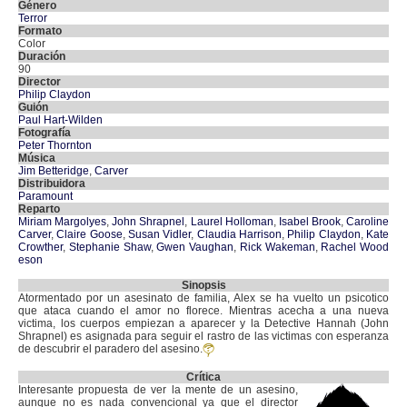
Género
Terror
Formato
Color
Duración
90
Director
Philip Claydon
Guión
Paul Hart-Wilden
Fotografía
Peter Thornton
Música
Jim Betteridge
,
Carver
Distribuidora
Paramount
Reparto
Miriam Margolyes
,
John Shrapnel
,
Laurel Holloman
,
Isabel Brook
,
Caroline
Carver
,
Claire Goose
,
Susan Vidler
,
Claudia Harrison
,
Philip Claydon
,
Kate
Crowther
,
Stephanie Shaw
,
Gwen Vaughan
,
Rick Wakeman
,
Rachel Wood
eson
Sinopsis
Atormentado por un asesinato de familia, Alex se ha vuelto un psicotico
que ataca cuando el amor no florece. Mientras acecha a una nueva
victima, los cuerpos empiezan a aparecer y la Detective Hannah (John
Shrapnel) es asignada para seguir el rastro de las victimas con esperanza
de descubrir el paradero del asesino.
Crítica
Interesante propuesta de ver la mente de un asesino,
aunque no es nada convencional ya que el director