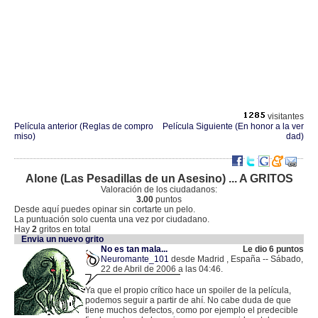
visitantes
Película anterior (Reglas de compro
Película Siguiente (En honor a la ver
miso)
dad)
Alone (Las Pesadillas de un Asesino) ... A GRITOS
Valoración de los ciudadanos:
3.00
puntos
Desde aquí puedes opinar sin cortarte un pelo.
La puntuación solo cuenta una vez por ciudadano.
Hay
2
gritos en total
Envia un nuevo grito
No es tan mala...
Le dio 6 puntos
Neuromante_101
desde Madrid , España -- Sábado,
22 de Abril de 2006 a las 04:46.
.
83.37.142.218 |
Ya que el propio crítico hace un spoiler de la película,
podemos seguir a partir de ahí. No cabe duda de que
tiene muchos defectos, como por ejemplo el predecible