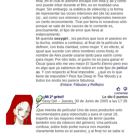
final, en el cual el asesino escapa con vida y, tal y como
uno puede intuir durante el film, es en realidad una
mujer. Sin embargo, la estética de vídeoclip y la forma
de representar las voces interiores del (de la) asesino
(a) , así como sus visiones y saltos temporales merecen
un cierto reconomiento. Tirar por tierra lo novedoso sólo
porque se sale de los cauces de lo corriente es,
precisamente, el tipo de error que lleva al
estancamiento.
Mi querida
sexygirl
... los pechos que luce el asesino en
la ducha, visibles a contraluz, al final de la película le
definen, con toda claridad, como mujer. Y, en efecto, al
igual que sucede con otros nombres como Andy, el
nombre de Alex puede usarse tanto para varón como
para mujer. Por otro lado, el guión no es para ganar el
Óscar (para ello me veo mejor
El Sueño Eterno
pero eso
es algo que ya sabemos de sobra en este tipo de
películ
as
. Y con respecto al final imposible... ¿qué es lo que
tiene de imposible? Peor fue Deep In The Woods y a
todos los snobs les parece fabulosa.
Enlace: Fábulas y Reflejos
comentar
¡¡Mi 2º grito!!
Le dio 0 puntos
Sexy Girl -- Jueves, 30 de Junio de 2005 a las 17:39.
.
85.136.98.246 |
¡Que mierda de película! Uno de esos productos solo
recomendados para videoclubs y para el canal 18,
experto en las mayores mierdas de terror (aunke
también nos da clásicos del género). Una película
confusa, sobre todo porke nunca nos muestra
claramente komo es el asesino, y al final no se sabe si