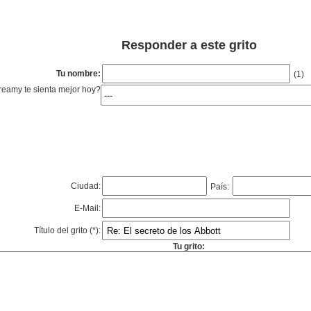
Responder a este grito
Tu nombre:
(1)
eamy te sienta mejor hoy?
Ciudad:
País:
E-Mail:
Título del grito (*):
Tu grito: