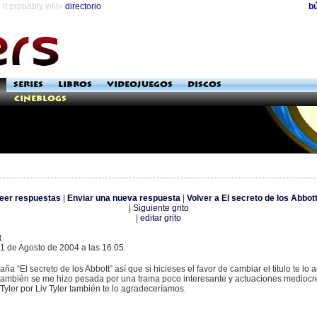
it probably will»
directorio
b
SERIES
LIBROS
VIDEOJUEGOS
DISCOS
Cineblogs
eer respuestas
|
Enviar una nueva respuesta
|
Volver a El secreto de los Abbot
|
Siguiente grito
|
editar grito
t
 de Agosto de 2004 a las 16:05.
paña “El secreto de los Abbott” así que si hicieses el favor de cambiar el titulo te l
 también se me hizo pesada por una trama poco interesante y actuaciones mediocres
 Tyler por Liv Tyler también te lo agradeceríamos.