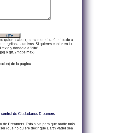
no quiere saber), marca con el ratón el texto a
 negritas o cursivas. Si quieres copiar en tu
texto y dandole a "cita".
jpg o gif, 2mgbs max):
eccion) de la pagina:
 de control de Ciudadanos Dreamers
 de Dreamers. Esto sirve para que nadie más
 ser (que no quiere decir que Darth Vader sea