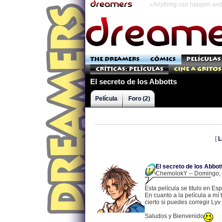
«Anything can happen and 
THE DREAMERS
CÓMICS
PELÍCULAS
Críticas: Películas
Cine a Gritos
El secreto de los Abbotts
Película
Foro (2)
[
L
El secreto de los Abbot
ChemolokY -- Domingo, 1
Esta película se titulo en Es
En cuanto a la película a mí
cierto si puedes corregir Lyv
Saludos y Bienvenido