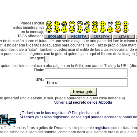
Puedes incluir
estos minidreamys
en tu mensaje
TAGS añadidos:
er (información sobre el futuro de una serie o algo que una parte del foro lo mismo 
", esto generará los tags adecuados para ocultar el texto. Haz lo propio para marcar
pondes, dale a "citar". También puedes usar el estilo de las citas seleccionando el 
a puedes subir imágenes con tu grito, si quieres pon aquí el fichero de la imagen (
Imagen:
 quieres incluir un enlace a otra página en tu Grito, pon aquí el Título y la URL (dir
Título:
URL:
, se generará uno aleatorio, o sea, puede aparecer cualquier cosa hehehe =)
Volver a
El secreto de los Abbotts
¿Todavía no te has registrado? Pos pincha aquí
.
Si tienes ya tu alias registrado, desde aquí puedes acceder al panel
e o "alias" en los foros a gritos de Dreamers, simplemente
registrate
como ciudadano
one un simbolito al lado del nombre, como para decir que siempre eres el que dices