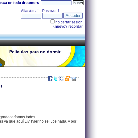
úsca en todo dreamers
Películas para no dormir
ts
]
.
80.36.209.34 |
o agradeceríamos todos.
 ya que aquí Liv Tyler no se luce nada, y por