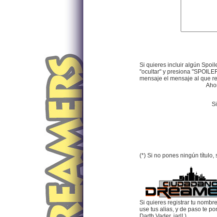
Si quieres incluir algún Spoil
"ocultar" y presiona "SPOILER
mensaje el mensaje al que res
Ahor
Si
(*) Si no pones ningún título
Si quieres registrar tu nombr
use tus alias, y de paso te p
Darth Vader, jarl! ).