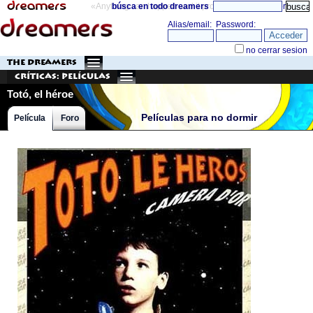
«Anything can happen and it probably will»
búsca en todo dreamers
directorio
THE DREAMERS
Críticas: Películas
Totó, el héroe
Películas para no dormir
Película
Foro