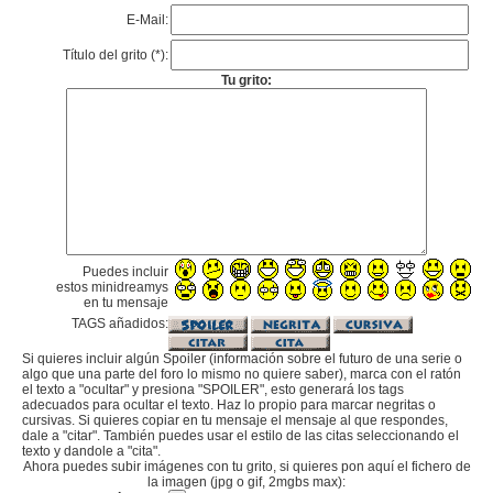
E-Mail:
Título del grito (*):
Tu grito:
Puedes incluir
estos minidreamys
en tu mensaje
TAGS añadidos:
Si quieres incluir algún Spoiler (información sobre el futuro de una serie o
algo que una parte del foro lo mismo no quiere saber), marca con el ratón
el texto a "ocultar" y presiona "SPOILER", esto generará los tags
adecuados para ocultar el texto. Haz lo propio para marcar negritas o
cursivas. Si quieres copiar en tu mensaje el mensaje al que respondes,
dale a "citar". También puedes usar el estilo de las citas seleccionando el
texto y dandole a "cita".
Ahora puedes subir imágenes con tu grito, si quieres pon aquí el fichero de
la imagen (jpg o gif, 2mgbs max):