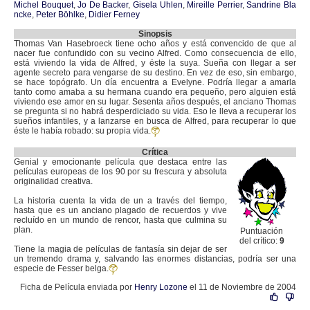
Michel Bouquet
,
Jo De Backer
,
Gisela Uhlen
,
Mireille Perrier
,
Sandrine Bla
ncke
,
Peter Böhlke
,
Didier Ferney
Sinopsis
Thomas Van Hasebroeck tiene ocho años y está convencido de que al
nacer fue confundido con su vecino Alfred. Como consecuencia de ello,
está viviendo la vida de Alfred, y éste la suya. Sueña con llegar a ser
agente secreto para vengarse de su destino. En vez de eso, sin embargo,
se hace topógrafo. Un día encuentra a Evelyne. Podría llegar a amarla
tanto como amaba a su hermana cuando era pequeño, pero alguien está
viviendo ese amor en su lugar. Sesenta años después, el anciano Thomas
se pregunta si no habrá desperdiciado su vida. Eso le lleva a recuperar los
sueños infantiles, y a lanzarse en busca de Alfred, para recuperar lo que
éste le había robado: su propia vida.
Crítica
Genial y emocionante película que destaca entre las
películas europeas de los 90 por su frescura y absoluta
originalidad creativa.
La historia cuenta la vida de un a través del tiempo,
hasta que es un anciano plagado de recuerdos y vive
recluído en un mundo de rencor, hasta que culmina su
plan.
Puntuación
del crítico:
9
Tiene la magia de películas de fantasía sin dejar de ser
un tremendo drama y, salvando las enormes distancias, podría ser una
especie de Fesser belga.
Ficha de Película enviada por
Henry Lozone
el 11 de Noviembre de 2004