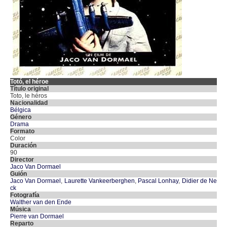
Totó, el héroe
Título original
Toto, le héros
Nacionalidad
Bélgica
Género
Drama
Formato
Color
Duración
90
Director
Jaco Van Dormael
Guión
Jaco Van Dormael
,
Laurette Vankeerberghen
,
Pascal Lonhay
,
Didier de Ne
ck
Fotografía
Walther van den Ende
Música
Pierre van Dormael
Reparto