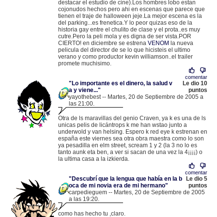
destacar el estudio de cine).Los hombres lobo estan
cojonudos hechos pero ahi en escenas que parece que
tienen el traje de halloween jeje.La mejor escena es la
del parking...es frenetica.Y lo peor quizas eso de la
historia gay entre el chulito de clase y el prota..es muy
cutre.Pero la peli mola y es digna de ser vista.POR
CIERTO! en diciembre se estrena
VENOM
la nueva
pelicula del director de se lo que hicisteis el ultimo
verano y como productor kevin williamson..el trailer
promete muchisimo.
comentar
"Lo importante es el dinero, la salud v
Le dio 10
a y viene..."
puntos
yayothebest -- Martes, 20 de Septiembre de 2005 a
las 21:00.
.
217.126.223.68 |
Otra de ls maravillas del genio Craven, ya k es una de ls
unicas pelis de licántrops k me han wstao junto a
underwold y van helsing. Espero k red eye k estrenan en
españa este viernes sea otra obra maestra como lo son
ya pesadilla en elm street, scream 1 y 2 (la 3 no lo es
tanto aunk eta ben, a ver si sacan de una vez la 4¡¡¡¡) o
la ultima casa a la izkierda.
comentar
"Descubrí que la lengua que había en la b
Le dio 5
oca de mi novia era de mi hermano"
puntos
carpedieguem -- Martes, 20 de Septiembre de 2005
a las 19:20.
.
83.43.66.144 |
como has hecho tu ,claro.