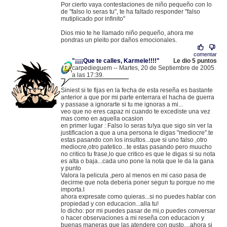
Por cierto vaya contestaciones de niño pequeño con lo
de "falso lo seras tu", te ha faltado responder "falso
mutiplicado por infinito"
Dios mio te he llamado niño pequeño, ahora me
pondras un pleito por daños emocionales.
comentar
"¡¡¡¡Que te calles, Karmele!!!!"
Le dio 5 puntos
carpedieguem -- Martes, 20 de Septiembre de 2005
a las 17:39.
.
83.43.66.144 |
Siniest si te fijas en la fecha de esta reseña es bastante
anterior a que por mi parte enterrara el hacha de guerra
y passase a ignorarte si tu me ignoras a mi...
veo que no eres capaz ni cuando te excediste una vez
mas como en aquella ocasion
en primer lugar : Falso lo seras tu!ya que sigo sin ver la
justificacion a que a una persona le digas "mediocre".te
estas pasando con los insultos...que si uno falso ,otro
mediocre,otro patetico...te estas pasando pero muucho
no critico tu frase,lo que critico es que le digas si su nota
es alta o baja...cada uno pone la nota que le da la gana
y punto
Valora la pelicula ,pero al menos en mi caso pasa de
decirme que nota deberia poner segun tu porque no me
importa.l
ahora expresate como quieras...si no puedes hablar con
propiedad y con educacion...alla tu!
lo dicho: por mi puedes pasar de mi,o puedes conversar
o hacer observaciones a mi reseña con educacion y
buenas maneras que las atendere con gusto....ahora si