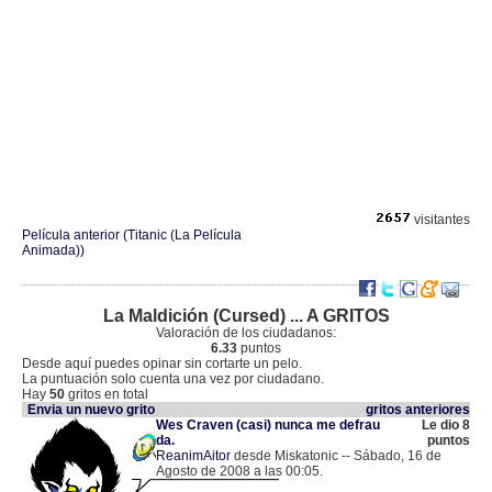
visitantes
Película anterior (Titanic (La Película
Animada))
La Maldición (Cursed) ... A GRITOS
Valoración de los ciudadanos:
6.33
puntos
Desde aquí puedes opinar sin cortarte un pelo.
La puntuación solo cuenta una vez por ciudadano.
Hay
50
gritos en total
Envia un nuevo grito
gritos anteriores
Wes Craven (casi) nunca me defrau
Le dio 8
da.
puntos
ReanimAitor
desde Miskatonic -- Sábado, 16 de
Agosto de 2008 a las 00:05.
.
85.86.163.107 |