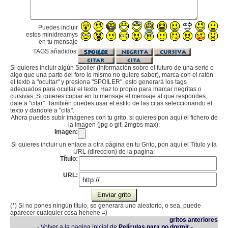
Puedes incluir
estos minidreamys
en tu mensaje
TAGS añadidos:
Si quieres incluir algún Spoiler (información sobre el futuro de una serie o
algo que una parte del foro lo mismo no quiere saber), marca con el ratón
el texto a "ocultar" y presiona "SPOILER", esto generará los tags
adecuados para ocultar el texto. Haz lo propio para marcar negritas o
cursivas. Si quieres copiar en tu mensaje el mensaje al que respondes,
dale a "citar". También puedes usar el estilo de las citas seleccionando el
texto y dandole a "cita".
Ahora puedes subir imágenes con tu grito, si quieres pon aquí el fichero de
la imagen (jpg o gif, 2mgbs max):
Imagen:
Si quieres incluir un enlace a otra página en tu Grito, pon aquí el Título y la
URL (direccion) de la pagina:
Título:
URL:
(*) Si no pones ningún título, se generará uno aleatorio, o sea, puede
aparecer cualquier cosa hehehe =)
gritos anteriores
- Volver a la pagina inicial de
Películas para no dormir -