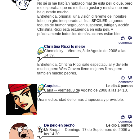
No sé si me habían hablado mal de esta peli o qué, pero
me esperaba que no me iba a gustar y resulta que me
ha gustado mucho.
Entretenida, original, una visión diferente del hombre
lobo, un giro inesperado al final
SPOILER
, algunos
toques de humor negro, con suspense, intriga y acción.
Christina Ricci está estupenda en esta peli, y
prácticamente todos los demás actores están bien.
comentar
Christina Ricci lo mejor
Chemoloky -- Viernes, 8 de Agosto de 2008 a las
14:39.
.
87.218.97.128 |
Entretenida, Chritina Ricci sale espectacular y divierte
mucho, pero Wes Craven tiene mejores films, pero
tambien mucho peores.
comentar
Caquita...
Le dio 4 puntos
Carla -- Viernes, 8 de Agosto de 2008 a las 14:13.
.
89.7.102.91 |
Una mediocridad de lo más chapucera y previsible.
comentar
De pelo en pecho
Le dio 1 puntos
Mr Brugal -- Domingo, 17 de Septiembre de 2006 a
las 14:20.
.
84.76.51.195 |