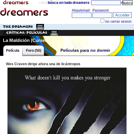
«Anything can happen and it probably will»
búsca en todo dreamers
directorio
THE DREAMERS
Críticas: Películas
La Maldición (Cursed)
Películas para no dormir
Película
Foro (50)
Wes Craven dirige ahora una de licántropos