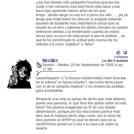
¿me has llamdo niño pequeño?muchas gracias me
cuido y me conservo muy bien,llevo vida sana y eso
hace que aparente menos años de los que
tengo...desde luego no voy a ir a juicio por ello........pq ya
tengo que estar todos los dias en el juzgado tratando
asuntos de bastante mas importancia social que un
insulto en un foro.( ademas los daños morales no suelen
estimarse debido a la inestimable cuantía de estos)
ahora que un poco de educacion si que te pediria.....ya
que te he recriminado tu actitud pero nunca me he
referido a ti como "patetico" o "falso"
comentar
ÑEJ,ÑEJ
Le dio 5 puntos
Siniest -- Martes, 20 de Septiembre de 2005 a las
17:48.
.
195.53.128.4 |
carpedieguem: a "si buscas mediocridad mejor buscala
en tu interior" le llamas insulto?, ves como tenia razon
con lo de la campiña inglesa? y no olvides las pastitas
para acompañar.
Respecto a la nota yo jamas he dicho que nota deberia
poner una persona, lo que hice fue opinar sobre la nota.
Decir "me parece exagerado un 8" es una simple
observacion, porque por tus reacciones parece mas
bien que le hubiera dicho algo como: por el amor de
dios ponerle un 8!!!!!!!! es que no tienes ojos en la
cara!!!!!!!sino pones un 5 voy a tu casa y te vuelo la
sesera.