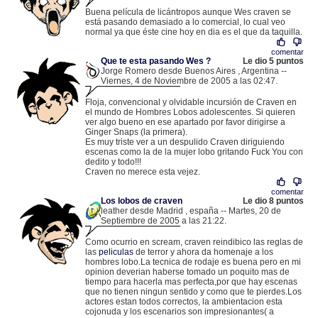
.
81.202.38.44 |
Buena película de licántropos aunque Wes craven se
está pasando demasiado a lo comercial, lo cual veo
normal ya que éste cine hoy en dia es el que da taquilla.
comentar
Que te esta pasando Wes ?
Le dio 5 puntos
Jorge Romero desde Buenos Aires , Argentina --
Viernes, 4 de Noviembre de 2005 a las 02:47.
.
200.126.206.202 |
Floja, convencional y olvidable incursión de Craven en
el mundo de Hombres Lobos adolescentes. Si quieren
ver algo bueno en ese apartado por favor dirigirse a
Ginger Snaps (la primera).
Es muy triste ver a un despulido Craven diriguiendo
escenas como la de la mujer lobo gritando Fuck You con
dedito y todo!!!
Craven no merece esta vejez.
comentar
Los lobos de craven
Le dio 8 puntos
leather desde Madrid , españa -- Martes, 20 de
Septiembre de 2005 a las 21:22.
.
83.44.18.207 |
Como ocurrio en scream, craven reindibico las reglas de
las
peliculas
de terror y ahora da homenaje a los
hombres lobo.La tecnica de rodaje es buena pero en mi
opinion deverian haberse tomado un poquito mas de
tiempo para hacerla mas perfecta,por que hay escenas
que no tienen ningun sentido y como que te pierdes.Los
actores estan todos correctos, la ambientacion esta
cojonuda y los escenarios son impresionantes( a