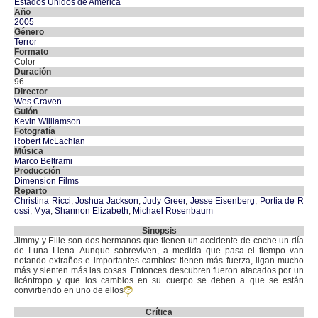
Estados Unidos de América
Año
2005
Género
Terror
Formato
Color
Duración
96
Director
Wes Craven
Guión
Kevin Williamson
Fotografía
Robert McLachlan
Música
Marco Beltrami
Producción
Dimension Films
Reparto
Christina Ricci
,
Joshua Jackson
,
Judy Greer
,
Jesse Eisenberg
,
Portia de R
ossi
,
Mya
,
Shannon Elizabeth
,
Michael Rosenbaum
Sinopsis
Jimmy y Ellie son dos hermanos que tienen un accidente de coche un día
de Luna Llena. Aunque sobreviven, a medida que pasa el tiempo van
notando extraños e importantes cambios: tienen más fuerza, ligan mucho
más y sienten más las cosas. Entonces descubren fueron atacados por un
licántropo y que los cambios en su cuerpo se deben a que se están
convirtiendo en uno de ellos
Crítica