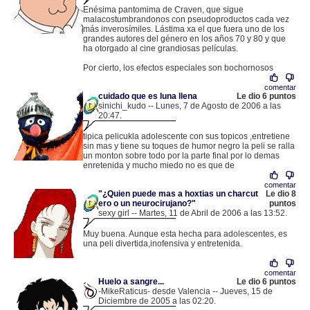
Enésima pantomima de Craven, que sigue
malacostumbrandonos con pseudoproductos cada vez
más inverosímiles. Lástima xa el que fuera uno de los
grandes autores del género en los años 70 y 80 y que
ha otorgado al cine grandiosas películas.
Por cierto, los efectos especiales son bochornosos
comentar
cuidado que es luna llena
Le dio 6 puntos
sinichi_kudo -- Lunes, 7 de Agosto de 2006 a las
20:47.
.
84.120.126.85 |
tipica pelicukla adolescente con sus topicos ,entretiene
sin mas y tiene su toques de humor negro la peli se ralla
un monton sobre todo por la parte final por lo demas
enretenida y mucho miedo no es que de
comentar
"¿Quien puede mas a hoxtias un charcut
Le dio 8
ero o un neurocirujano?"
puntos
sexy girl -- Martes, 11 de Abril de 2006 a las 13:52.
.
85.136.108.83 |
Muy buena. Aunque esta hecha para adolescentes, es
una peli divertida,inofensiva y entretenida.
comentar
Huelo a sangre...
Le dio 6 puntos
-MikeRaticus- desde Valencia -- Jueves, 15 de
Diciembre de 2005 a las 02:20.