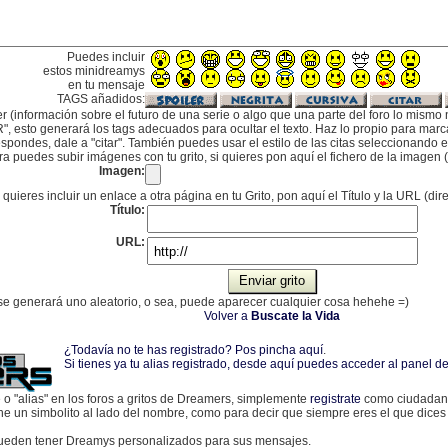
Puedes incluir
estos minidreamys
en tu mensaje
TAGS añadidos:
er (información sobre el futuro de una serie o algo que una parte del foro lo mismo 
", esto generará los tags adecuados para ocultar el texto. Haz lo propio para marcar
pondes, dale a "citar". También puedes usar el estilo de las citas seleccionando el 
a puedes subir imágenes con tu grito, si quieres pon aquí el fichero de la imagen (
Imagen:
 quieres incluir un enlace a otra página en tu Grito, pon aquí el Título y la URL (dir
Título:
URL:
, se generará uno aleatorio, o sea, puede aparecer cualquier cosa hehehe =)
Volver a
Buscate la Vida
¿Todavía no te has registrado? Pos pincha aquí
.
Si tienes ya tu alias registrado, desde aquí puedes acceder al panel
e o "alias" en los foros a gritos de Dreamers, simplemente
registrate
como ciudadano
one un simbolito al lado del nombre, como para decir que siempre eres el que dices
eden tener Dreamys personalizados para sus mensajes.