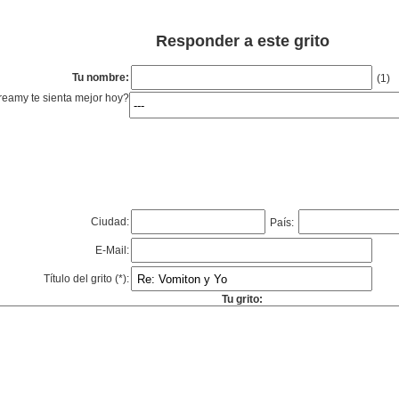
Responder a este grito
Tu nombre:
(1)
eamy te sienta mejor hoy?
Ciudad:
País:
E-Mail:
Título del grito (*):
Tu grito: