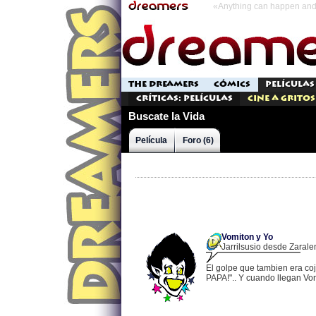
«Anything can happen and 
THE DREAMERS
CÓMICS
PELÍCULAS
Críticas: Películas
Cine a Gritos
Buscate la Vida
Película
Foro (6)
Vomiton y Yo
Jarrilsusio desde Zaralen
El golpe que tambien era coj
PAPA!".. Y cuando llegan Vom