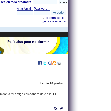
úsca en todo dreamers
Películas para no dormir
Le dio 10 puntos
.
80.59.212.245 |
omitón a mi antigo compañero de clase: El