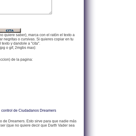
no quiere saber), marca con el ratón el texto a
 negritas o cursivas. Si quieres copiar en tu
texto y dandole a "cita".
jpg o gif, 2mgbs max):
eccion) de la pagina:
 de control de Ciudadanos Dreamers
 de Dreamers. Esto sirve para que nadie más
 ser (que no quiere decir que Darth Vader sea