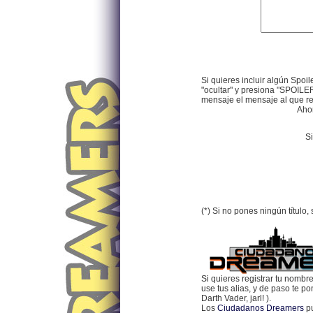
Si quieres incluir algún Spoil
"ocultar" y presiona "SPOILER
mensaje el mensaje al que res
Ahor
Si
(*) Si no pones ningún título
Si quieres registrar tu nombr
use tus alias, y de paso te p
Darth Vader, jarl! ).
Los
Ciudadanos Dreamers
pu