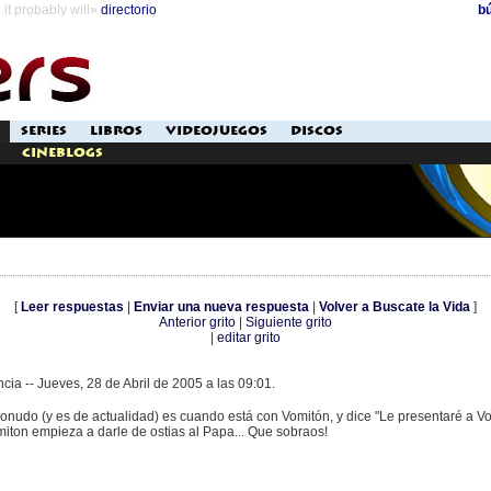
it probably will»
directorio
b
SERIES
LIBROS
VIDEOJUEGOS
DISCOS
Cineblogs
[
Leer respuestas
|
Enviar una nueva respuesta
|
Volver a Buscate la Vida
]
Anterior grito
|
Siguiente grito
|
editar grito
cia -- Jueves, 28 de Abril de 2005 a las 09:01.
onudo (y es de actualidad) es cuando está con Vomitón, y dice "Le presentaré a V
iton empieza a darle de ostias al Papa... Que sobraos!