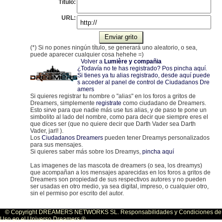
Título:
URL:
(*) Si no pones ningún título, se generará uno aleatorio, o sea,
puede aparecer cualquier cosa hehehe =)
Volver a
Lumière y compañia
¿Todavía no te has registrado? Pos pincha aquí
.
Si tienes ya tu alias registrado, desde aquí puede
s acceder al panel de control de Ciudadanos Dre
amers
Si quieres registrar tu nombre o "alias" en los foros a gritos de
Dreamers, simplemente
registrate
como ciudadano de Dreamers.
Esto sirve para que nadie más use tus alias, y de paso te pone un
simbolito al lado del nombre, como para decir que siempre eres el
que dices ser (que no quiere decir que Darth Vader sea Darth
Vader, jarl! ).
Los
Ciudadanos Dreamers
pueden tener Dreamys personalizados
para sus mensajes.
Si quieres saber más sobre los Dreamys,
pincha aquí
Las imagenes de las mascota de dreamers (o sea, los dreamys)
que acompañan a los mensajes aparecidas en los foros a gritos de
Dreamers son propiedad de sus respectivos autores y no pueden
ser usadas en otro medio, ya sea digital, impreso, o cualquier otro,
sin el permiso por escrito del autor.
© Copyright DREAMERS NETWORKS SL. Responsabilidades y Condiciones de
Uso en el Universo Dreamers ®