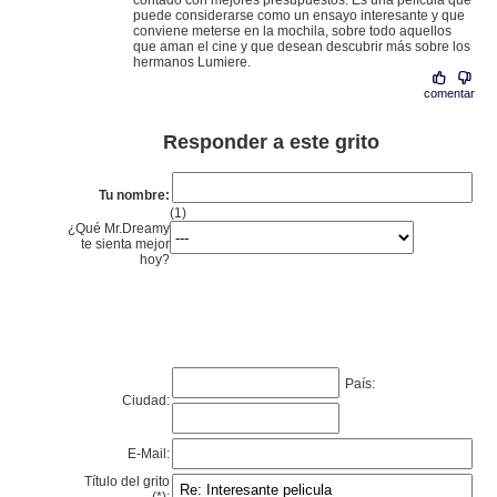
contado con mejores presupuestos. Es una película que
puede considerarse como un ensayo interesante y que
conviene meterse en la mochila, sobre todo aquellos
que aman el cine y que desean descubrir más sobre los
hermanos Lumiere.
comentar
Responder a este grito
Tu nombre:
(1)
¿Qué Mr.Dreamy
te sienta mejor
hoy?
País:
Ciudad:
E-Mail:
Título del grito