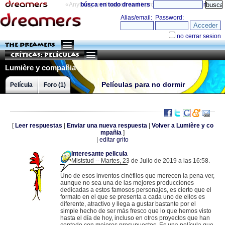
«Anything can happen and it probably will»
búsca en todo dreamers
directorio
THE DREAMERS
Críticas: Películas
Lumière y compañia
Películas para no dormir
Película
Foro (1)
[
Leer respuestas
|
Enviar una nueva respuesta
|
Volver a Lumière y co
mpañia
]
|
editar grito
Interesante pelicula
Miststud -- Martes, 23 de Julio de 2019 a las 16:58.
.
84.125.152.151 |
Uno de esos inventos cinéfilos que merecen la pena ver,
aunque no sea una de las mejores producciones
dedicadas a estos famosos personajes, es cierto que el
formato en el que se presenta a cada uno de ellos es
diferente, atractivo y llega a gustar bastante por el
simple hecho de ser más fresco que lo que hemos visto
hasta el día de hoy, incluso en otros proyectos que han