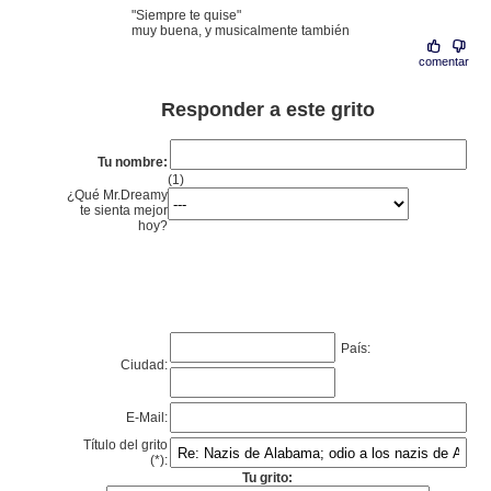
"Siempre te quise"
muy buena, y musicalmente también
comentar
Responder a este grito
Tu nombre:
(1)
¿Qué Mr.Dreamy
te sienta mejor
hoy?
País:
Ciudad:
E-Mail:
Título del grito
(*):
Tu grito: