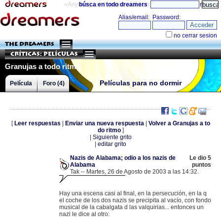
«Anything can happen and it probably will»
búsca en todo dreamers
directorio
THE DREAMERS
Críticas: Películas
Granujas a todo ritmo
Películas para no dormir
Película
Foro (4)
[
Leer respuestas
|
Enviar una nueva respuesta
|
Volver a Granujas a to
do ritmo
]
|
Siguiente grito
|
editar grito
Nazis de Alabama; odio a los nazis de
Le dio 5
Alabama
puntos
Tak -- Martes, 26 de Agosto de 2003 a las 14:32.
.
217.217.161.90 |
Hay una escena casi al final, en la persecución, en la q
el coche de los dos nazis se precipita al vacío, con fondo
musical de la cabalgata d las valquirias... entonces un
nazi le dice al otro: