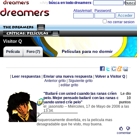
«Anything can happen and it probably will»
búsca en todo dreamers
directorio
THE DREAMERS
Críticas: Películas
Visitor Q
Películas para no dormir
Película
Foro (7)
[
Leer respuestas
|
Enviar una nueva respuesta
|
Volver a Visitor Q
]
Anterior grito
|
Siguiente grito
|
editar grito
"Bailaré con usted cuando las ranas críen
Le dio
pelo. Mejor pensado bailaré con las ranas c
10
uando usted críe pelo"
puntos
el_jasonsito -- Miércoles, 17 de Mayo de 2006 a las
13:34.
.
88.3.42.238 |
Asquerosamente divertida, es la pelicula mas
desagradable que he visto, muy buena.
comentar