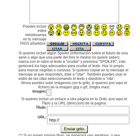
Puedes incluir
estos
minidreamys
en tu mensaje
TAGS añadidos:
Si quieres incluir algún Spoiler (información sobre el futuro de una
serie o algo que una parte del foro lo mismo no quiere saber),
marca con el ratón el texto a "ocultar" y presiona "SPOILER", esto
generará los tags adecuados para ocultar el texto. Haz lo propio
para marcar negritas o cursivas. Si quieres copiar en tu mensaje el
mensaje al que respondes, dale a "citar". También puedes usar el
estilo de las citas seleccionando el texto y dandole a "cita".
Ahora puedes subir imágenes con tu grito, si quieres pon aquí el
fichero de la imagen (jpg o gif, 2mgbs max):
Imagen:
Si quieres incluir un enlace a otra página en tu Grito, pon aquí el
Título y la URL (direccion) de la pagina:
Título:
URL:
(*) Si no pones ningún título, se generará uno aleatorio, o sea,