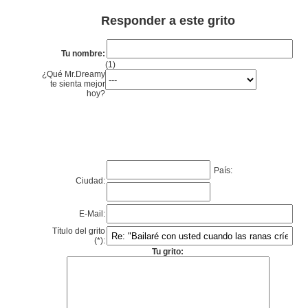
Responder a este grito
Tu nombre:
(1)
¿Qué Mr.Dreamy
te sienta mejor
hoy?
País:
Ciudad:
E-Mail:
Título del grito
(*):
Tu grito: