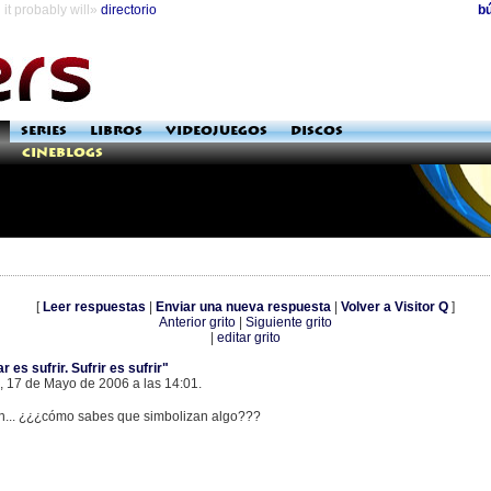
it probably will»
directorio
b
SERIES
LIBROS
VIDEOJUEGOS
DISCOS
Cineblogs
[
Leer respuestas
|
Enviar una nueva respuesta
|
Volver a Visitor Q
]
Anterior grito
|
Siguiente grito
|
editar grito
 es sufrir. Sufrir es sufrir"
es, 17 de Mayo de 2006 a las 14:01.
an... ¿¿¿cómo sabes que simbolizan algo???