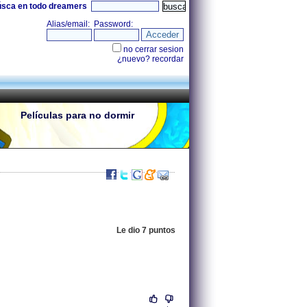
úsca en todo dreamers
Películas para no dormir
Le dio 7 puntos
.
213.60.25.34 |