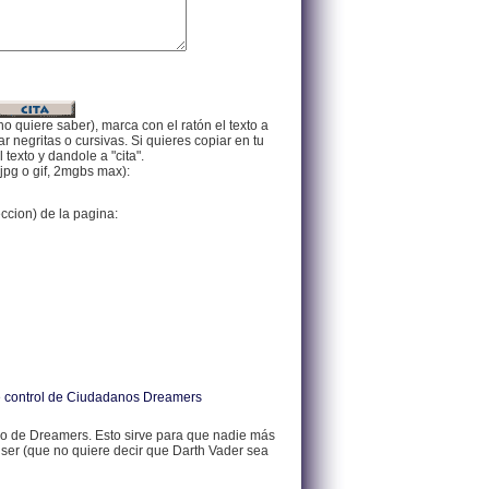
no quiere saber), marca con el ratón el texto a
 negritas o cursivas. Si quieres copiar en tu
texto y dandole a "cita".
jpg o gif, 2mgbs max):
eccion) de la pagina:
 de control de Ciudadanos Dreamers
 de Dreamers. Esto sirve para que nadie más
 ser (que no quiere decir que Darth Vader sea