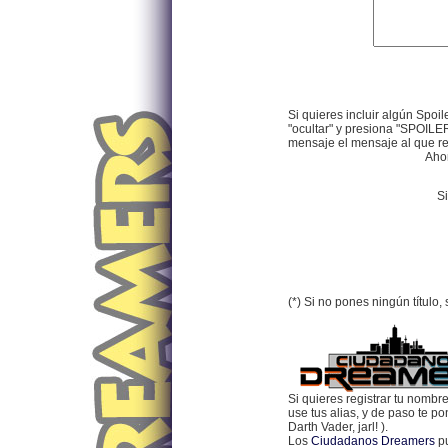
Si quieres incluir algún Spoil
"ocultar" y presiona "SPOILER
mensaje el mensaje al que res
Ahor
Si
(*) Si no pones ningún título
Si quieres registrar tu nombr
use tus alias, y de paso te p
Darth Vader, jarl! ).
Los
Ciudadanos Dreamers
pu