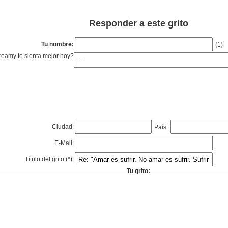
Responder a este grito
Tu nombre:
(1)
eamy te sienta mejor hoy?
Ciudad:
País:
E-Mail:
Título del grito (*):
Tu grito: