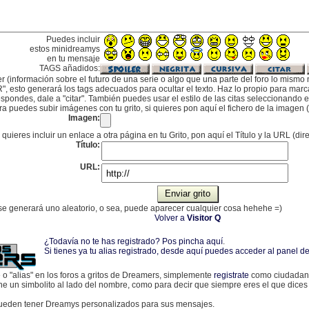
Puedes incluir
estos minidreamys
en tu mensaje
TAGS añadidos:
er (información sobre el futuro de una serie o algo que una parte del foro lo mismo 
", esto generará los tags adecuados para ocultar el texto. Haz lo propio para marcar
pondes, dale a "citar". También puedes usar el estilo de las citas seleccionando el 
a puedes subir imágenes con tu grito, si quieres pon aquí el fichero de la imagen (
Imagen:
 quieres incluir un enlace a otra página en tu Grito, pon aquí el Título y la URL (dir
Título:
URL:
, se generará uno aleatorio, o sea, puede aparecer cualquier cosa hehehe =)
Volver a
Visitor Q
¿Todavía no te has registrado? Pos pincha aquí
.
Si tienes ya tu alias registrado, desde aquí puedes acceder al panel
e o "alias" en los foros a gritos de Dreamers, simplemente
registrate
como ciudadano
one un simbolito al lado del nombre, como para decir que siempre eres el que dices
eden tener Dreamys personalizados para sus mensajes.