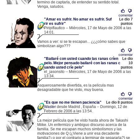
termino de captarla, de entender su sentido total.
Venga, saludos.
comentar
"Amar es sufrir. No amar es sufrir. Suf
Le dio 7
rir es sufrir"
puntos
Piripiflautico -- Miércoles, 17 de Mayo de 2006 a las
14:01.
.
213.60.25.34 |
Vamos a ver: si se te escapan... ¿¿¿cómo sabes que
simbolizan algo???
comentar
"Bailaré con usted cuando las ranas críen
Le dio
pelo. Mejor pensado bailaré con las ranas c
10
uando usted críe pelo"
puntos
el_jasonsito -- Miércoles, 17 de Mayo de 2006 a las
13:34.
.
88.3.42.238 |
Asquerosamente divertida, es la pelicula mas
desagradable que he visto, muy buena.
comentar
"Es que no me tienen paciencia"
Le dio 8 puntos
Waster
desde Madrid , España -- Domingo, 12 de
Febrero de 2006 a las 13:54.
.
82.159.58.224 |
La mejor película que he visto hasta ahora de Takashi
Miike. Un enfermizo y ambiguo discurso acerca de la
familia. Se me escapan muchos simbolismos y las
motivaciones de Q (¿Viene a unir esa decadente
familia?¿o por el contrario a terminar de separarla?) se