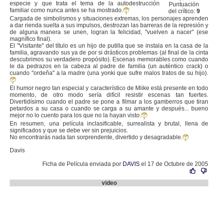
especie y que trata el tema de la autodestrucción
Puntuación
familiar como nunca antes se ha mostrado.
del crítico:
9
Cargada de simbolismos y situaciones extremas, los personajes aprenden
a dar rienda suelta a sus impulsos, destrozan las barreras de la represión y
de alguna manera se unen, logran la felicidad, "vuelven a nacer" (ese
magnífico final).
El "Visitante" del título es un hijo de putilla que se instala en la casa de la
familia, agravando sus ya de por si drásticos problemas (al final de la cinta
descubrimos su verdadero propósito). Escenas memorables como cuando
le da pedrazos en la cabeza al padre de familia (un auténtico crack) o
cuando "ordeña" a la madre (una yonki que sufre malos tratos de su hijo).
El humor negro tan especial y característico de Miike está presente en todo
momento, de otro modo sería difícil resistir escenas tan fuertes.
Divertidísimo cuando el padre se pone a filmar a los gamberros que tiran
petardos a su casa o cuando se carga a su amante y después... bueno
mejor no lo cuento para los que no la hayan visto.
En resumen, una película inclasificable, surrealista y brutal, llena de
significados y que se debe ver sin prejuicios.
No encontrarás nada tan sorprendente, divertido y desagradable.
Davis
Ficha de Película enviada por
DAVIS
el 17 de Octubre de 2005
video