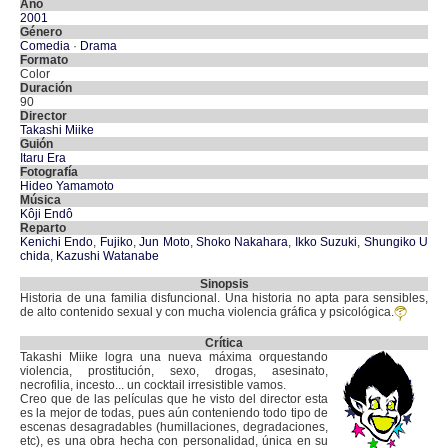
Año
2001
Género
Comedia
·
Drama
Formato
Color
Duración
90
Director
Takashi Miike
Guión
Itaru Era
Fotografía
Hideo Yamamoto
Música
Kôji Endô
Reparto
Kenichi Endo
,
Fujiko
,
Jun Moto
,
Shoko Nakahara
,
Ikko Suzuki
,
Shungiko U
chida
,
Kazushi Watanabe
Sinopsis
Historia de una familia disfuncional. Una historia no apta para sensibles,
de alto contenido sexual y con mucha violencia gráfica y psicológica.
Crítica
Takashi Miike logra una nueva máxima orquestando
violencia, prostitución, sexo, drogas, asesinato,
necrofilia, incesto... un cocktail irresistible vamos.
Creo que de las películas que he visto del director esta
es la mejor de todas, pues aún conteniendo todo tipo de
escenas desagradables (humillaciones, degradaciones,
etc), es una obra hecha con personalidad, única en su