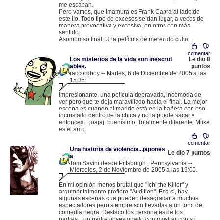
me escapan.
Pero vamos, que Imamura es Frank Capra al lado de
este tío. Todo tipo de excesos se dan lugar, a veces de
manera provocativa y excesiva, en otros con más
sentido.
Asombroso final. Una película de merecido culto.
comentar
Los misterios de la vida son inescrut
Le dio 8
ables.
puntos
raccordboy -- Martes, 6 de Diciembre de 2005 a las
15:35.
.
62.14.221.102 |
Impresionante, una película depravada, incómoda de
ver pero que te deja maravillado hacia el final. La mejor
escena es cuando el marido está en la bañera con eso
incrustado dentro de la chica y no la puede sacar y
entonces... joajaj, buenísimo. Totalmente diferente, Miike
es el amo.
comentar
Una historia de violencia...japones
Le dio 7 puntos
a
Tom Savini desde Pittsburgh , Pennsylvania --
Miércoles, 2 de Noviembre de 2005 a las 19:00.
.
83.33.72.107 |
En mi opinión menos brutal que "Ichi the Killer" y
argumentalmente prefiero "Audition". Eso si, hay
algunas escenas que pueden desagradar a muchos
espectadores pero siempre son llevadas a un tono de
comedia negra. Destaco los personajes de los
padres....un padre obsesionado con mostrar con su