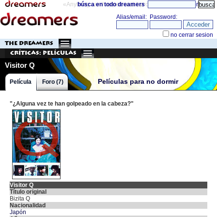
«Anything can happen and it probably will»
búsca en todo dreamers
directorio
THE DREAMERS
Críticas: Películas
Visitor Q
Películas para no dormir
Película
Foro (7)
"¿Alguna vez te han golpeado en la cabeza?"
Visitor Q
Título original
Bizita Q
Nacionalidad
Japón