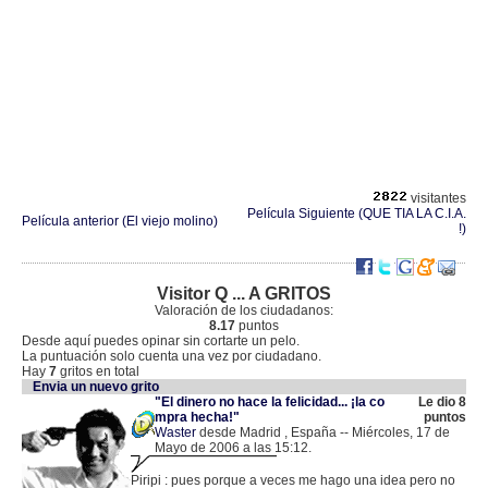
visitantes
Película Siguiente (QUE TIA LA C.I.A.
Película anterior (El viejo molino)
!)
Visitor Q ... A GRITOS
Valoración de los ciudadanos:
8.17
puntos
Desde aquí puedes opinar sin cortarte un pelo.
La puntuación solo cuenta una vez por ciudadano.
Hay
7
gritos en total
Envia un nuevo grito
"El dinero no hace la felicidad... ¡la co
Le dio 8
mpra hecha!"
puntos
Waster
desde Madrid , España -- Miércoles, 17 de
Mayo de 2006 a las 15:12.
.
213.37.173.146 |
Piripi : pues porque a veces me hago una idea pero no