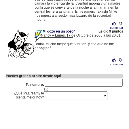
camara la violencia de la juventud nipona y una madre
yonki que se convierte de la noche a la mañana en la
central lechera asturiana. En resumen, Takashi Miike
nos muestra al sector mas bizarro de la sociedad
nipona.
comentar
"Mi gozo en un pozo"
Le dio 9 puntos
Nancy -- Lunes, 17 de Octubre de 2005 a las 20:01.
.
83.34.194.63 |
Brutal. Mucho mejor que Audition, y eso que no me
desagradó.
comentar
Puedes gritar a tu aire desde aquí
Tu nombre:
(1)
¿Qué Mr.Dreamy te
sienta mejor hoy?