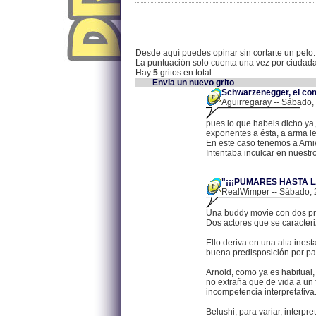
Desde aquí puedes opinar sin cortarte un pelo.
La puntuación solo cuenta una vez por ciudad
Hay
5
gritos en total
Envia un nuevo grito
Schwarzenegger, el com
Aguirregaray -- Sábado,
pues lo que habeis dicho ya
exponentes a ésta, a arma let
En este caso tenemos a Arni
Intentaba inculcar en nuestr
"¡¡¡PUMARES HASTA L
RealWimper -- Sábado, 2
Una buddy movie con dos pro
Dos actores que se caracteri
Ello deriva en una alta ines
buena predisposición por par
Arnold, como ya es habitual, 
no extraña que de vida a un
incompetencia interpretativa
Belushi, para variar, interp