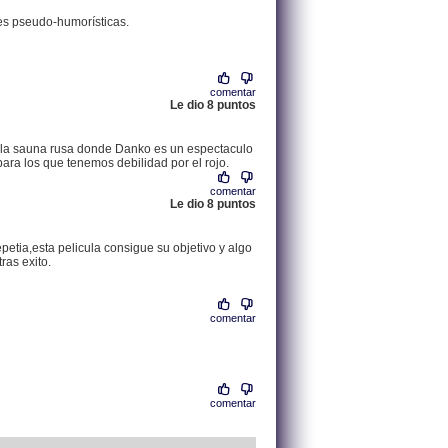
ases pseudo-humorísticas.
comentar
Le dio 8 puntos
.
80.38.88.180 |
de la sauna rusa donde Danko es un espectaculo
ara los que tenemos debilidad por el rojo.
comentar
Le dio 8 puntos
.
62.83.86.50 |
epetia,esta pelicula consigue su objetivo y algo
ras exito.
comentar
.
62.83.166.86 |
comentar