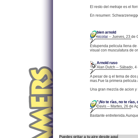
El resto del metraje es el fo
En resumen: Schwarzenegge
bien arnold
nicolai
-- Jueves, 23 de 
Estupenda pelicula llena de
visual con musculatura de or
Arnold ruso
Alan Dutch -- Sábado, 4 
A pesar de q el tema de dos p
mas.Fue la primera pelicula 
Una gran mezcla de acion y 
"¡No te rías, no te rías,
Davis -- Martes, 26 de A
Bastante entretenida.Aunque
Puedes gritar a tu aire desde aquí