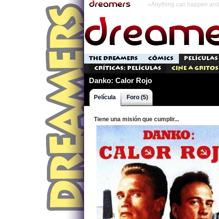
«Anything can happen and 
THE DREAMERS
CÓMICS
PELÍCULAS
Críticas: Películas
Cine a Gritos
Danko: Calor Rojo
Película
Foro (5)
Tiene una misión que cumplir...