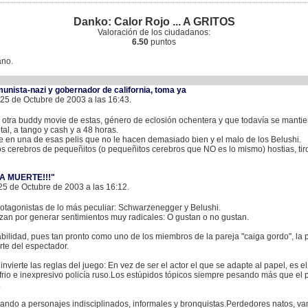
Danko: Calor Rojo ... A GRITOS
Valoración de los ciudadanos:
6.50
puntos
ano.
unista-nazi y gobernador de california, toma ya
 25 de Octubre de 2003 a las 16:43.
, otra buddy movie de estas, género de eclosión ochentera y que todavía se mant
al, a tango y cash y a 48 horas.
e en una de esas pelis que no le hacen demasiado bien y el malo de los Belushi.
os cerebros de pequeñitos (o pequeñitos cerebros que NO es lo mismo) hostias, ti
A MUERTE!!!"
5 de Octubre de 2003 a las 16:12.
tagonistas de lo más peculiar: Schwarzenegger y Belushi.
zan por generar sentimientos muy radicales: O gustan o no gustan.
tabilidad, pues tan pronto como uno de los miembros de la pareja "caiga gordo", la 
te del espectador.
invierte las reglas del juego: En vez de ser el actor el que se adapte al papel, es e
 frio e inexpresivo policía ruso.Los estúpidos tópicos siempre pesando más que e
.
retando a personajes indisciplinados, informales y bronquistas.Perdedores natos, v