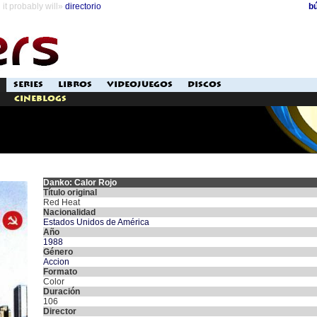
it probably will»
directorio
b
SERIES
LIBROS
VIDEOJUEGOS
DISCOS
Cineblogs
Danko: Calor Rojo
Título original
Red Heat
Nacionalidad
Estados Unidos de América
Año
1988
Género
Accion
Formato
Color
Duración
106
Director