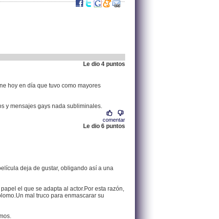
Le dio 4 puntos
.
62.83.195.91 |
iene hoy en día que tuvo como mayores
ros y mensajes gays nada subliminales.
comentar
Le dio 6 puntos
.
62.174.79.97 |
película deja de gustar, obligando así a una
l papel el que se adapta al actor.Por esta razón,
l plomo.Un mal truco para enmascarar su
amos.