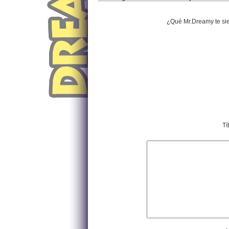
¿Qué Mr.Dreamy te si
Tí