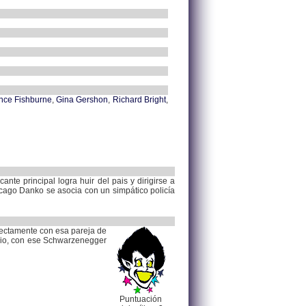
nce Fishburne
,
Gina Gershon
,
Richard Bright
,
ante principal logra huir del pais y dirigirse a
icago Danko se asocia con un simpático policía
rrectamente con esa pareja de
erbio, con ese Schwarzenegger
Puntuación