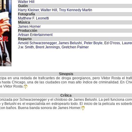
Walter Hill
Guión
Harry Kleiner
,
Walter Hill
,
Troy Kennedy Martin
Fotografía
Matthew F. Leonetti
Música
James Horner
Producción
Artisan Entertainment
Reparto
Arnold Schwarzenegger
,
James Belushi
,
Peter Boyle
,
Ed O’ross
,
Laure
J.w. Smith
,
Brent Jennings
,
Gretchen Palmer
Sinopsis
icipa en una redada de traficantes de droga georgianos, pero Viktor Rosta el trafic
ga hasta Chicago, una de las ciudades con mas alto índice de criminalidad. En Ch
e Viktor Rosta.
Crítica
tagonizada por Schwarzenegger y el chistoso de James Belushi. La peli funciona co
o y Belushi es el especialista en estropearlo todo. El inicio de la pelicula es sob
con baños. Buena banda sonora de James Horner.