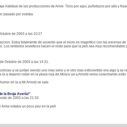
rraje habitual de las producciones de Arnie: Tiros por aquí, puñetazos por allá y fr
r pasado por vodska.
Octubre de 2003 a las 10:27.
 accion. Estoy totalmente de acuerdo que el inicio es magnifico con las escenas 
o. Los simbolos sovieticos hacen el resto para que la peli sea muy recomendable p
de Octubre de 2003 a las 14:31.
olicias q se juntan siendo uno mas serio y el otro mas extrovertido era algo q se r
a la q dejaron rodar en la plaza roja de Moscu ya q Arnold venia cosechando exito t
humor en la q Mr.Arnold se sale.
 de la Bruja Avería!"
gosto de 2003 a las 21:33.
 Arnie estaba un poco pez en la peli