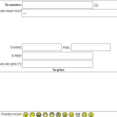
Tu nombre:
(1)
enta mejor hoy?
Ciudad:
País:
E-Mail:
tulo del grito (*):
Tu grito:
Puedes incluir