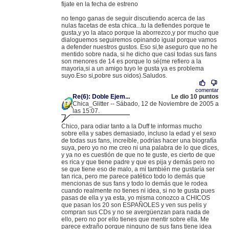
fijate en la fecha de estreno
no tengo ganas de seguir discutiendo acerca de las
nulas facetas de esta chica...tu la defiendes porque te
gusta,y yo la ataco porque la aborrezco,y por mucho que
dialoguemos seguiremos opinando igual porque vamos
a defender nuestros gustos. Eso si,te aseguro que no he
mentido sobre nada, si he dicho que casi todas sus fans
son menores de 14 es porque lo sé(me refiero a la
mayoria,si a un amigo tuyo le gusta ya es problema
suyo.Eso si,pobre sus oidos).Saludos.
comentar
Re(6): Doble Ejem...
Le dio 10 puntos
Chica_Glitter -- Sábado, 12 de Noviembre de 2005 a
las 15:07.
.
80.36.209.34 |
Chico, para odiar tanto a la Duff te informas mucho
sobre ella y sabes demasiado, incluso la edad y el sexo
de todas sus fans, increíble, podrías hacer una biografía
suya, pero yo no me creo ni una palabra de lo que dices,
y ya no es cuestión de que no te guste, es cierto de que
es rica y que tiene padre y que es pija y demás pero no
se que tiene eso de malo, a mi también me gustaría ser
tan rica, pero me parece patético todo lo demás que
mencionas de sus fans y todo lo demás que le rodea
cuando realmente no tienes ni idea, si no te gusta pues
pasas de ella y ya esta, yo misma conozco a CHICOS
que pasan los 20 son ESPAÑOLES y ven sus pelis y
compran sus CDs y no se avergüenzan para nada de
ello, pero no por ello tienes que mentir sobre ella. Me
parece extraño porque ninguno de sus fans tiene idea