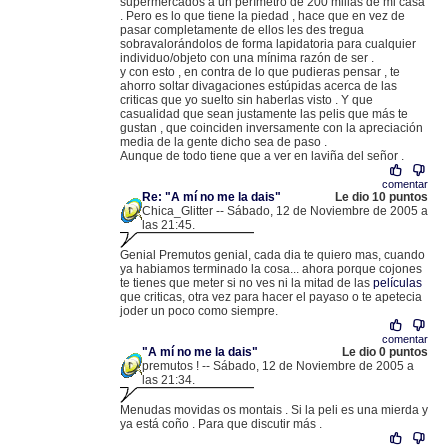
supermercados a un perímetro de 200 millas de mi casa
. Pero es lo que tiene la piedad , hace que en vez de
pasar completamente de ellos les des tregua
sobravalorándolos de forma lapidatoria para cualquier
individuo/objeto con una mínima razón de ser .
y con esto , en contra de lo que pudieras pensar , te
ahorro soltar divagaciones estúpidas acerca de las
criticas que yo suelto sin haberlas visto . Y que
casualidad que sean justamente las pelis que más te
gustan , que coinciden inversamente con la apreciación
media de la gente dicho sea de paso .
Aunque de todo tiene que a ver en laviña del señor .
comentar
Re: "A mí no me la dais"
Le dio 10 puntos
Chica_Glitter -- Sábado, 12 de Noviembre de 2005 a
las 21:45.
.
80.36.209.34 |
Genial Premutos genial, cada dia te quiero mas, cuando
ya habiamos terminado la cosa... ahora porque cojones
te tienes que meter si no ves ni la mitad de las
películas
que criticas, otra vez para hacer el payaso o te apetecia
joder un poco como siempre.
comentar
"A mí no me la dais"
Le dio 0 puntos
premutos ! -- Sábado, 12 de Noviembre de 2005 a
las 21:34.
.
213.60.33.85 |
Menudas movidas os montais . Si la peli es una mierda y
ya está coño . Para que discutir más .