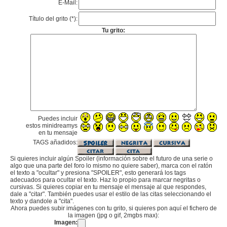
E-Mail:
Título del grito (*):
Tu grito:
Puedes incluir
estos minidreamys
en tu mensaje
TAGS añadidos:
Si quieres incluir algún Spoiler (información sobre el futuro de una serie o
algo que una parte del foro lo mismo no quiere saber), marca con el ratón
el texto a "ocultar" y presiona "SPOILER", esto generará los tags
adecuados para ocultar el texto. Haz lo propio para marcar negritas o
cursivas. Si quieres copiar en tu mensaje el mensaje al que respondes,
dale a "citar". También puedes usar el estilo de las citas seleccionando el
texto y dandole a "cita".
Ahora puedes subir imágenes con tu grito, si quieres pon aquí el fichero de
la imagen (jpg o gif, 2mgbs max):
Imagen: