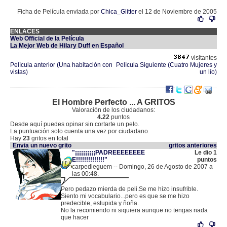
Ficha de Película enviada por
Chica_Glitter
el 12 de Noviembre de 2005
ENLACES
Web Official de la Película
La Mejor Web de Hilary Duff en Español
visitantes
Película anterior (Una habitación con
Película Siguiente (Cuatro Mujeres y
vistas)
un lío)
El Hombre Perfecto ... A GRITOS
Valoración de los ciudadanos:
4.22
puntos
Desde aquí puedes opinar sin cortarte un pelo.
La puntuación solo cuenta una vez por ciudadano.
Hay
23
gritos en total
Envia un nuevo grito
gritos anteriores
"¡¡¡¡¡¡¡¡¡¡PADREEEEEEEE
Le dio 1
E!!!!!!!!!!!!!!"
puntos
carpedieguem -- Domingo, 26 de Agosto de 2007 a
las 00:48.
.
85.60.29.192 |
Pero pedazo mierda de peli.Se me hizo insufrible.
Siento mi vocabulario...pero es que se me hizo
predecible, estupida y ñoña.
No la recomiendo ni siquiera aunque no tengas nada
que hacer