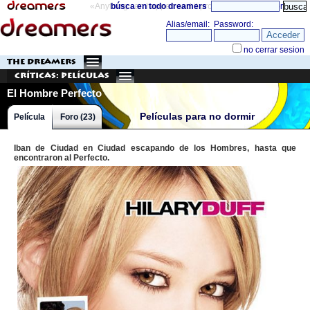
«Anything can happen and it probably will»
búsca en todo dreamers
directorio
THE DREAMERS
Críticas: Películas
El Hombre Perfecto
Películas para no dormir
Película
Foro (23)
Iban de Ciudad en Ciudad escapando de los Hombres, hasta que
encontraron al Perfecto.