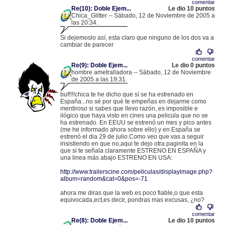
comentar
Re(10): Doble Ejem...
Le dio 10 puntos
Chica_Glitter -- Sábado, 12 de Noviembre de 2005 a
las 20:34.
.
80.36.209.34 |
Si dejemoslo así, esta claro que ninguno de los dos va a
cambiar de parecer
comentar
Re(9): Doble Ejem...
Le dio 0 puntos
hombre ametralladora -- Sábado, 12 de Noviembre
de 2005 a las 19:31.
.
85.136.104.199 |
buf!!!!chica te he dicho que sí se ha estrenado en
España...no sé por qué te empeñas en dejarme como
mentiroso si sabes que llevo razón, es imposible e
ilógico que haya visto en cines una pelicula que no se
ha estrenado. En EEUU se estrenó un mes y pico antes
(me he informado ahora sobre ello) y en España se
estrenó el dia 29 de julio.Como veo que vas a seguir
insistiendo en que no,aqui te dejo otra paginita en la
que si te señala claramente ESTRENO EN ESPAÑA y
una linea más abajo ESTRENO EN USA:
http://www.trailerscine.com/peliculas/displayimage.php?
album=random&cat=0&pos=-71
ahora me diras que la web es poco fiable,o que esta
equivocada,ect,es decir, pondras mas excusas, ¿no?
comentar
Re(8): Doble Ejem...
Le dio 10 puntos