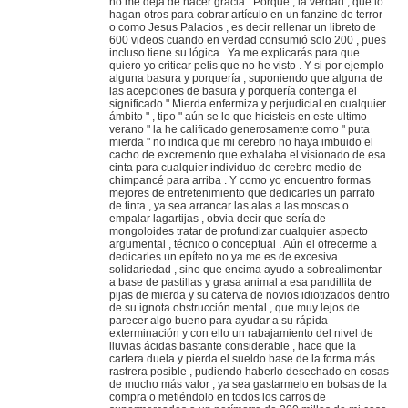
no me deja de hacer gracia . Porque , la verdad , que lo
hagan otros para cobrar artículo en un fanzine de terror
o como Jesus Palacios , es decir rellenar un libreto de
600 videos cuando en verdad consumió solo 200 , pues
incluso tiene su lógica . Ya me explicarás para que
quiero yo criticar pelis que no he visto . Y si por ejemplo
alguna basura y porquería , suponiendo que alguna de
las acepciones de basura y porquería contenga el
significado " Mierda enfermiza y perjudicial en cualquier
ámbito " , tipo " aún se lo que hicisteis en este ultimo
verano " la he calificado generosamente como " puta
mierda " no indica que mi cerebro no haya imbuido el
cacho de excremento que exhalaba el visionado de esa
cinta para cualquier individuo de cerebro medio de
chimpancé para arriba . Y como yo encuentro formas
mejores de entretenimiento que dedicarles un parrafo
de tinta , ya sea arrancar las alas a las moscas o
empalar lagartijas , obvia decir que sería de
mongoloides tratar de profundizar cualquier aspecto
argumental , técnico o conceptual . Aún el ofrecerme a
dedicarles un epíteto no ya me es de excesiva
solidariedad , sino que encima ayudo a sobrealimentar
a base de pastillas y grasa animal a esa pandillita de
pijas de mierda y su caterva de novios idiotizados dentro
de su ignota obstrucción mental , que muy lejos de
parecer algo bueno para ayudar a su rápida
exterminación y con ello un rabajamiento del nivel de
lluvias ácidas bastante considerable , hace que la
cartera duela y pierda el sueldo base de la forma más
rastrera posible , pudiendo haberlo desechado en cosas
de mucho más valor , ya sea gastarmelo en bolsas de la
compra o metiéndolo en todos los carros de