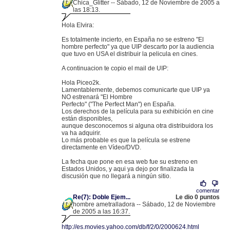
Chica_Glitter -- Sábado, 12 de Noviembre de 2005 a
las 18:13.
.
80.36.209.34 |
Hola Elvira:
Es totalmente incierto, en España no se estreno "El
hombre perfecto" ya que UIP descarto por la audiencia
que tuvo en USA el distribuir la pelicula en cines.
A continuacion te copio el mail de UIP:
Hola Piceo2k.
Lamentablemente, debemos comunicarte que UIP ya
NO estrenará "El Hombre
Perfecto" ("The Perfect Man") en España.
Los derechos de la película para su exhibición en cine
están disponibles,
aunque desconocemos si alguna otra distribuidora los
va ha adquirir.
Lo más probable es que la película se estrene
directamente en Vídeo/DVD.
La fecha que pone en esa web fue su estreno en
Estados Unidos, y aqui ya dejo por finalizada la
discusión que no llegará a ningún sitio.
comentar
Re(7): Doble Ejem...
Le dio 0 puntos
hombre ametralladora -- Sábado, 12 de Noviembre
de 2005 a las 16:37.
.
85.136.104.199 |
http://es.movies.yahoo.com/db/f/2/0/2000624.html