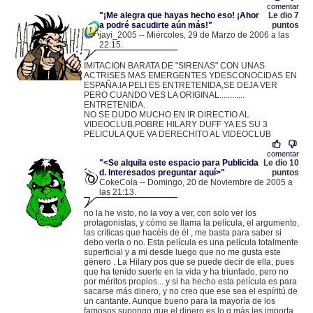
comentar
"¡Me alegra que hayas hecho eso! ¡Ahor
Le dio 7
a podré sacudirte aún más!"
puntos
jayi_2005 -- Miércoles, 29 de Marzo de 2006 a las
22:15.
.
62.43.141.128 |
IMITACION BARATA DE "SIRENAS" CON UNAS
ACTRISES MAS EMERGENTES YDESCONOCIDAS EN
ESPAÑA.lA PELI ES ENTRETENIDA,SE DEJA VER
PERO CUANDO VES LA ORIGINAL............
ENTRETENIDA.
NO SE DUDO MUCHO EN IR DIRECTIO AL
VIDEOCLUB.POBRE HILARY DUFF YA ES SU 3
PELICULA QUE VA DERECHITO AL VIDEOCLUB
comentar
"<Se alquila este espacio para Publicida
Le dio 10
d. Interesados preguntar aquí>"
puntos
CokeCola -- Domingo, 20 de Noviembre de 2005 a
las 21:13.
.
80.103.195.55 |
no la he visto, no la voy a ver, con solo ver los
protagonistas, y cómo se llama la película, el argumento,
las críticas que hacéis de él , me basta para saber si
debo verla o no. Esta película es una película totalmente
superficial y a mi desde luego que no me gusta este
género . La Hilary pos que se puede decir de ella, pues
que ha tenido suerte en la vida y ha triunfado, pero no
por méritos propios... y si ha hecho esta película es para
sacarse más dinero, y no creo que ese sea el espíritú de
un cantante. Aunque bueno para la mayoría de los
famosos supongo que el dinero es lo q más les importa,