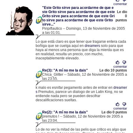
comentar
"Este Grito sirve para acordarme de que e
ste Grito sirve para acordarme de que este
Le dio
Grito sirve para acordarme de que este Gri
0
to sirve para acordarme de que este Grito
puntos
sirve..."
Piripiflautico -- Domingo, 13 de Noviembre de 2005
a las 01:01.
.
213.60.16.82 |
Lo que está claro es que tener que tragarse entera cada
boñiga que se cuelga aquí en
dreamers
solo para que
haya al menos una persona que diga la mierda que es
en realidad, resulta un precio, con mucho,
inaceptablemente elevado.
comentar
Re(3): "A mí no me la dais"
Le dio 10 puntos
Chica_Glitter -- Sábado, 12 de Noviembre de 2005 a
las 23:55.
.
80.36.209.34 |
k malo es esnifar pegamento antes de entrar en
dreamer
s
Premutos, parece un dialogo de un Latin King, no se
entiende nada pero se pueden descifrar
descalificaciones sueltas.
comentar
Re(2): "A mí no me la dais"
Le dio 0 puntos
premutos ! -- Sábado, 12 de Noviembre de 2005 a
las 23:04.
.
213.60.33.85 |
Lo de no ver la mitad de las pelis que critico es algo que