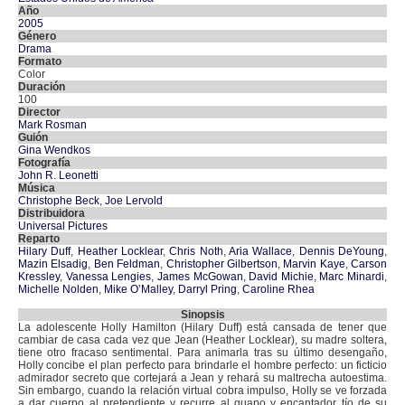
Año
2005
Género
Drama
Formato
Color
Duración
100
Director
Mark Rosman
Guión
Gina Wendkos
Fotografía
John R. Leonetti
Música
Christophe Beck
,
Joe Lervold
Distribuidora
Universal Pictures
Reparto
Hilary Duff
,
Heather Locklear
,
Chris Noth
,
Aria Wallace
,
Dennis DeYoung
,
Mazin Elsadig
,
Ben Feldman
,
Christopher Gilbertson
,
Marvin Kaye
,
Carson
Kressley
,
Vanessa Lengies
,
James McGowan
,
David Michie
,
Marc Minardi
,
Michelle Nolden
,
Mike O’Malley
,
Darryl Pring
,
Caroline Rhea
Sinopsis
La adolescente Holly Hamilton (Hilary Duff) está cansada de tener que
cambiar de casa cada vez que Jean (Heather Locklear), su madre soltera,
tiene otro fracaso sentimental. Para animarla tras su último desengaño,
Holly concibe el plan perfecto para brindarle el hombre perfecto: un ficticio
admirador secreto que cortejará a Jean y rehará su maltrecha autoestima.
Sin embargo, cuando la relación virtual cobra impulso, Holly se ve forzada
a dar cuerpo al pretendiente y recurre al guapo y encantador tío de su