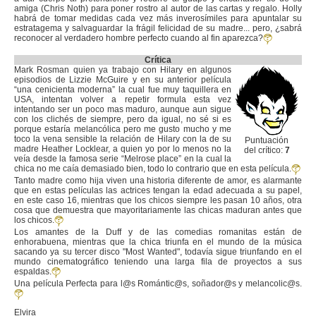
amiga (Chris Noth) para poner rostro al autor de las cartas y regalo. Holly
habrá de tomar medidas cada vez más inverosímiles para apuntalar su
estratagema y salvaguardar la frágil felicidad de su madre... pero, ¿sabrá
reconocer al verdadero hombre perfecto cuando al fin aparezca?
Crítica
Mark Rosman quien ya trabajo con Hilary en algunos
episodios de Lizzie McGuire y en su anterior película
“una cenicienta moderna” la cual fue muy taquillera en
USA, intentan volver a repetir formula esta vez
intentando ser un poco mas maduro, aunque aun sigue
con los clichés de siempre, pero da igual, no sé si es
porque estaría melancólica pero me gusto mucho y me
toco la vena sensible la relación de Hilary con la de su
Puntuación
madre Heather Locklear, a quien yo por lo menos no la
del crítico:
7
veía desde la famosa serie “Melrose place” en la cual la
chica no me caía demasiado bien, todo lo contrario que en esta película.
Tanto madre como hija viven una historia diferente de amor, es alarmante
que en estas películas las actrices tengan la edad adecuada a su papel,
en este caso 16, mientras que los chicos siempre les pasan 10 años, otra
cosa que demuestra que mayoritariamente las chicas maduran antes que
los chicos.
Los amantes de la Duff y de las comedias romanitas están de
enhorabuena, mientras que la chica triunfa en el mundo de la música
sacando ya su tercer disco "Most Wanted", todavía sigue triunfando en el
mundo cinematográfico teniendo una larga fila de proyectos a sus
espaldas.
Una película Perfecta para l@s Romántic@s, soñador@s y melancolic@s.
Elvira