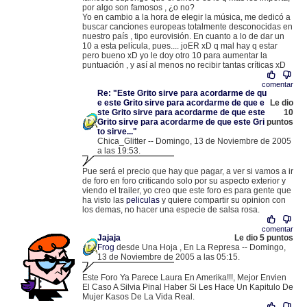
por algo son famosos , ¿o no?
Yo en cambio a la hora de elegir la música, me dedicó a
buscar canciones europeas totalmente desconocidas en
nuestro país , tipo eurovisión. En cuanto a lo de dar un
10 a esta película, pues.... joER xD q mal hay q estar
pero bueno xD yo le doy otro 10 para aumentar la
puntuación , y así al menos no recibir tantas críticas xD
comentar
Re: "Este Grito sirve para acordarme de qu
e este Grito sirve para acordarme de que e
Le dio
ste Grito sirve para acordarme de que este
10
Grito sirve para acordarme de que este Gri
puntos
to sirve..."
Chica_Glitter -- Domingo, 13 de Noviembre de 2005
a las 19:53.
.
85.49.230.135 |
Pue será el precio que hay que pagar, a ver si vamos a ir
de foro en foro criticando solo por su aspecto exterior y
viendo el trailer, yo creo que este foro es para gente que
ha visto las
peliculas
y quiere compartir su opinion con
los demas, no hacer una especie de salsa rosa.
comentar
Jajaja
Le dio 5 puntos
Frog
desde Una Hoja , En La Represa -- Domingo,
13 de Noviembre de 2005 a las 05:15.
.
200.64.141.196 |
Este Foro Ya Parece Laura En Amerika!!!, Mejor Envien
El Caso A Silvia Pinal Haber Si Les Hace Un Kapitulo De
Mujer Kasos De La Vida Real.