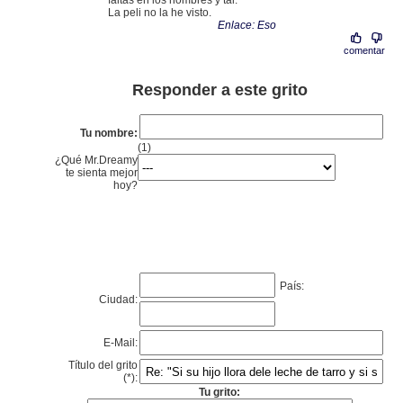
faltas en los nombres y tal.
La peli no la he visto.
Enlace: Eso
comentar
Responder a este grito
Tu nombre:
(1)
¿Qué Mr.Dreamy
te sienta mejor
hoy?
País:
Ciudad:
E-Mail:
Título del grito
(*):
Tu grito: