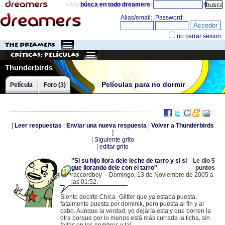
«Anything can happen and it probably will»
búsca en todo dreamers
directorio
THE DREAMERS
Críticas: Películas
Thunderbirds
Películas para no dormir
Película
Foro (3)
[
Leer respuestas
|
Enviar una nueva respuesta
|
Volver a Thunderbirds
]
|
Siguiente grito
|
editar grito
"Si su hijo llora dele leche de tarro y si si
Le dio 5
gue llorando dele con el tarro"
puntos
raccordboy -- Domingo, 13 de Noviembre de 2005 a
las 01:52.
.
62.14.49.10 |
Siento decirte Chica_Glitter que ya estaba puesta,
fatalmente puesta por dominik, pero puesta al fin y al
cabo. Aunque la verdad, yo dejaría esta y que borren la
otra porque por lo menos está más currada la ficha, sin