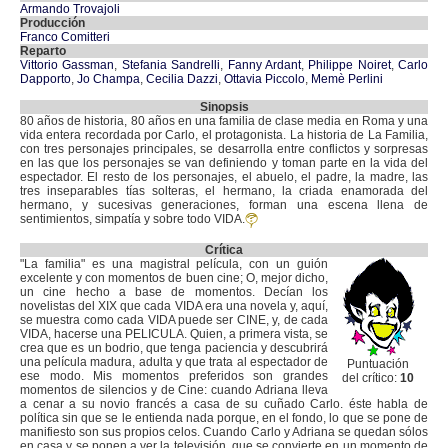
Armando Trovajoli
Producción
Franco Comitteri
Reparto
Vittorio Gassman
,
Stefania Sandrelli
,
Fanny Ardant
,
Philippe Noiret
,
Carlo
Dapporto
,
Jo Champa
,
Cecilia Dazzi
,
Ottavia Piccolo
,
Memè Perlini
Sinopsis
80 años de historia, 80 años en una familia de clase media en Roma y una
vida entera recordada por Carlo, el protagonista. La historia de La Familia,
con tres personajes principales, se desarrolla entre conflictos y sorpresas
en las que los personajes se van definiendo y toman parte en la vida del
espectador. El resto de los personajes, el abuelo, el padre, la madre, las
tres inseparables tías solteras, el hermano, la criada enamorada del
hermano, y sucesivas generaciones, forman una escena llena de
sentimientos, simpatía y sobre todo VIDA.
Crítica
"La familia" es una magistral película, con un guión
excelente y con momentos de buen cine; O, mejor dicho,
un cine hecho a base de momentos. Decían los
novelistas del XIX que cada VIDA era una novela y, aquí,
se muestra como cada VIDA puede ser CINE, y, de cada
VIDA, hacerse una PELICULA. Quien, a primera vista, se
crea que es un bodrio, que tenga paciencia y descubrirá
una película madura, adulta y que trata al espectador de
Puntuación
ese modo. Mis momentos preferidos son grandes
del crítico:
10
momentos de silencios y de Cine: cuando Adriana lleva
a cenar a su novio francés a casa de su cuñado Carlo. éste habla de
política sin que se le entienda nada porque, en el fondo, lo que se pone de
manifiesto son sus propios celos. Cuando Carlo y Adriana se quedan sólos
en casa y se ponen a ver la televisión, que se convierte en un momento de