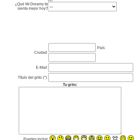
¿Qué Mr.Dreamy te
sienta mejor hoy?
País:
Ciudad:
E-Mail:
Título del grito (*):
Tu grito:
Puedes incluir