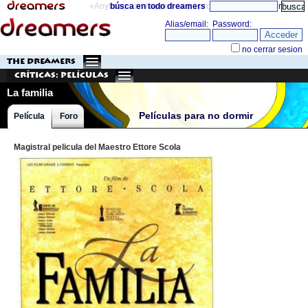
«Anything can happen and it probably will»
búsca en todo dreamers
directorio
THE DREAMERS
Críticas: Películas
La familia
Películas para no dormir
Película
Foro
Magistral pelicula del Maestro Ettore Scola