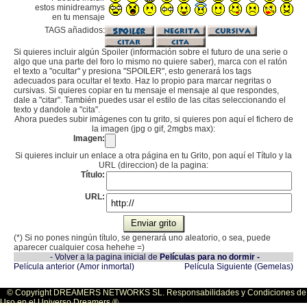
estos minidreamys
en tu mensaje
TAGS añadidos:
Si quieres incluir algún Spoiler (información sobre el futuro de una serie o
algo que una parte del foro lo mismo no quiere saber), marca con el ratón
el texto a "ocultar" y presiona "SPOILER", esto generará los tags
adecuados para ocultar el texto. Haz lo propio para marcar negritas o
cursivas. Si quieres copiar en tu mensaje el mensaje al que respondes,
dale a "citar". También puedes usar el estilo de las citas seleccionando el
texto y dandole a "cita".
Ahora puedes subir imágenes con tu grito, si quieres pon aquí el fichero de
la imagen (jpg o gif, 2mgbs max):
Imagen:
Si quieres incluir un enlace a otra página en tu Grito, pon aquí el Título y la
URL (direccion) de la pagina:
Título:
URL:
(*) Si no pones ningún título, se generará uno aleatorio, o sea, puede
aparecer cualquier cosa hehehe =)
- Volver a la pagina inicial de
Películas para no dormir -
Película anterior (Amor inmortal)
Película Siguiente (Gemelas)
© Copyright DREAMERS NETWORKS SL. Responsabilidades y Condiciones de
Uso en el Universo Dreamers ®