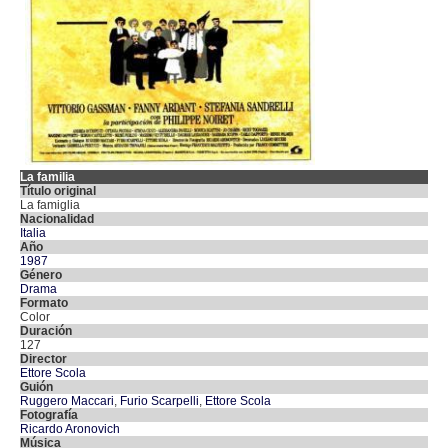
La familia
Título original
La famiglia
Nacionalidad
Italia
Año
1987
Género
Drama
Formato
Color
Duración
127
Director
Ettore Scola
Guión
Ruggero Maccari
,
Furio Scarpelli
,
Ettore Scola
Fotografía
Ricardo Aronovich
Música