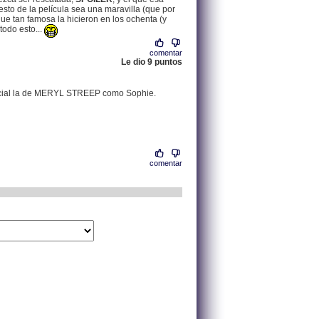
esto de la película sea una maravilla (que por
que tan famosa la hicieron en los ochenta (y
todo esto...
comentar
Le dio 9 puntos
.
083.051.065.128 |
especial la de MERYL STREEP como Sophie.
comentar