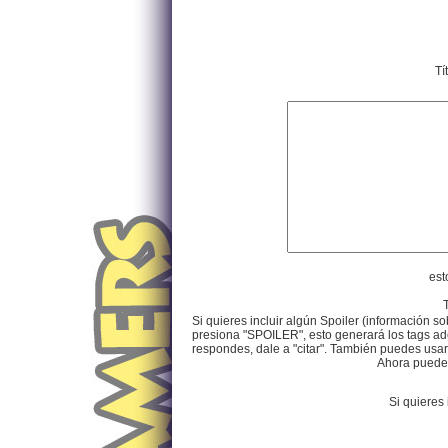
Tí
est
Si quieres incluir algún Spoiler (información so
presiona "SPOILER", esto generará los tags ade
respondes, dale a "citar". También puedes usar e
Ahora puedes 
Si quieres 