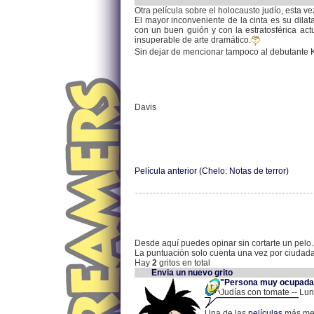
Otra película sobre el holocausto judío, esta 
El mayor inconveniente de la cinta es su dilat
con un buen guión y con la estratosférica ac
insuperable de arte dramático.
Sin dejar de mencionar tampoco al debutante Ke
Davis
Película anterior (Chelo: Notas de terror)
Desde aquí puedes opinar sin cortarte un pelo.
La puntuación solo cuenta una vez por ciudad
Hay
2
gritos en total
Envia un nuevo grito
"Persona muy ocupada b
Judías con tomate -- Lun
Una de las
películas
más med