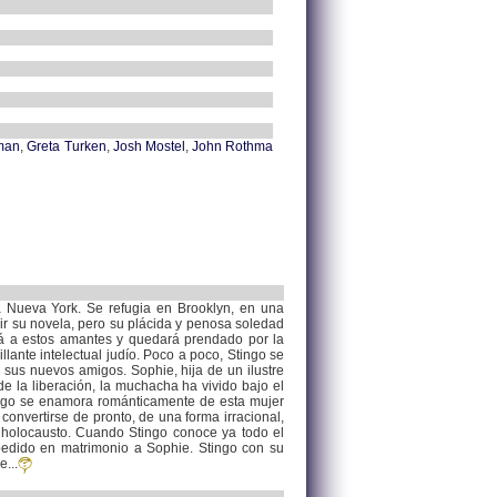
man
,
Greta Turken
,
Josh Mostel
,
John Rothma
 a Nueva York. Se refugia en Brooklyn, en una
ir su novela, pero su plácida y penosa soledad
erá a estos amantes y quedará prendado por la
ante intelectual judío. Poco a poco, Stingo se
 sus nuevos amigos. Sophie, hija de un ilustre
e la liberación, la muchacha ha vivido bajo el
tingo se enamora románticamente de esta mujer
nvertirse de pronto, de una forma irracional,
l holocausto. Cuando Stingo conoce ya todo el
pedido en matrimonio a Sophie. Stingo con su
...