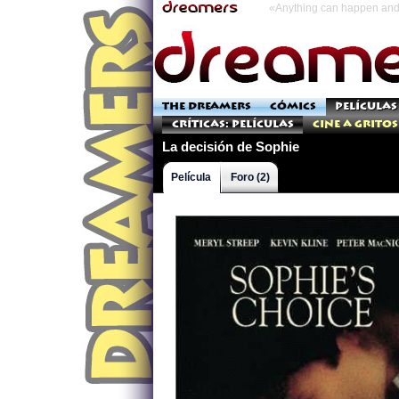
«Anything can happen and 
THE DREAMERS
CÓMICS
PELÍCULAS
Críticas: Películas
Cine a Gritos
La decisión de Sophie
Película
Foro (2)