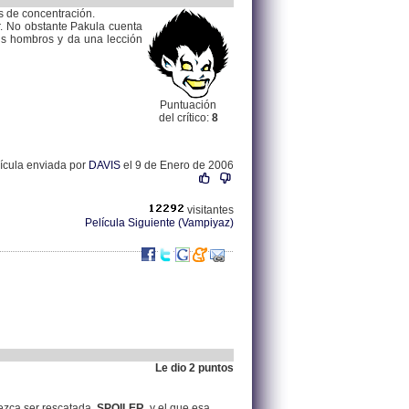
s de concentración.
ar. No obstante Pakula cuenta
sus hombros y da una lección
Puntuación
del crítico:
8
lícula enviada por
DAVIS
el 9 de Enero de 2006
visitantes
Película Siguiente (Vampiyaz)
Le dio 2 puntos
.
83.60.25.89 |
ezca ser rescatada,
SPOILER
, y el que esa