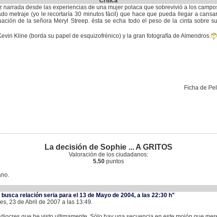
Crítica
vez narrada desde las experiencias de una mujer polaca que sobrevivió a los campo
ado metraje (yo le recortaría 30 minutos fácil) que hace que pueda llegar a cans
tuación de la señora Meryl Streep. ésta se echa todo el peso de la cinta sobre 
vin Kline (borda su papel de esquizofrénico) y la gran fotografía de Almendros.
Ficha de Pe
La decisión de Sophie ... A GRITOS
Valoración de los ciudadanos:
5.50
puntos
ano.
usca relación seria para el 13 de Mayo de 2004, a las 22:30 h"
es, 23 de Abril de 2007 a las 13:49.
iocres que he visto ultimamente. Sólo hay una secuencia en este mojón que mer