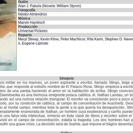
Guión
Alan J. Pakula (Novela: William Styron)
Fotografía
Néstor Almendros
Música
Marvin Hamlisch
Producción
Universal Pictures
Reparto
Meryl Streep
,
Kevin Kline
,
Peter MacNicol
,
Rita Karin
,
Stephen D. New
n
,
Eugene Lipinski
Sinopsis
o militar en los marines, un joven aspirante a escritor, llamado Stingo, llega
milia, que responde al extraño nombre de El Palacio Rosa. Stingo empieza a escrib
idos de una pareja haciendo el amor en la habitación de arriba. Stingo conoc
Zawistowska es una hermosa emigrante polaca católica. él, Nathan Landau, un brill
ando así una curiosa relación triangular. El escritor va conociendo poco a poco a
 todo, por su condición de católica, al campo de concentración de Auschwitz. Desd
o al mortal campo, mientras toda la gente a la que quería ha desaparecido. S
eradamente enamorada de Nathan, un hombre cuya exuberancia y cariño puede co
una falsa vida intelectual, inmerso en toda clase de libros y recortes sobre e
ivió en el campo de concentración, estalla la tragedia. Los dos hombres han 
frir una grave crisis. La decisión será de Sophie, que impone el trágico desenlace