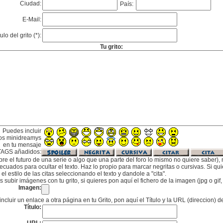
Ciudad:
País:
E-Mail:
tulo del grito (*):
Tu grito:
Puedes incluir
os minidreamys
en tu mensaje
TAGS añadidos:
bre el futuro de una serie o algo que una parte del foro lo mismo no quiere saber), m
cuados para ocultar el texto. Haz lo propio para marcar negritas o cursivas. Si qu
l estilo de las citas seleccionando el texto y dandole a "cita".
subir imágenes con tu grito, si quieres pon aquí el fichero de la imagen (jpg o gi
Imagen:
incluir un enlace a otra página en tu Grito, pon aquí el Título y la URL (direccion) d
Título: