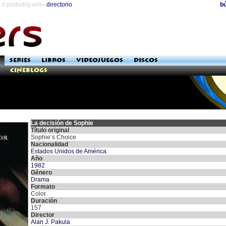
it probably will»
directorio
b
SERIES
LIBROS
VIDEOJUEGOS
DISCOS
Cineblogs
La decisión de Sophie
Título original
Sophie’s Choice
Nacionalidad
Estados Unidos de América
Año
1982
Género
Drama
Formato
Color
Duración
157
Director
Alan J. Pakula